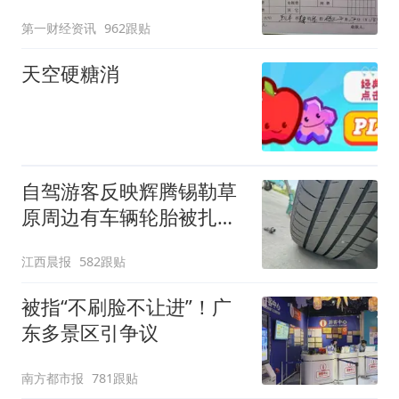
第一财经资讯
962跟贴
天空硬糖消
自驾游客反映辉腾锡勒草
原周边有车辆轮胎被扎，
修理店铺换胎价格高达千
江西晨报
582跟贴
元，官方发布情况通报
被指“不刷脸不让进”！广
东多景区引争议
南方都市报
781跟贴