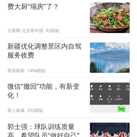
费大厨“塌房”了？
北青网-北京青年报
92跟贴
新疆优化调整景区内自驾
服务收费
界面新闻
1494跟贴
微信“撤回”功能，有新变
化！
掌上春城
252跟贴
郭士强：球队训练质量
高，希望队员“做好自己”