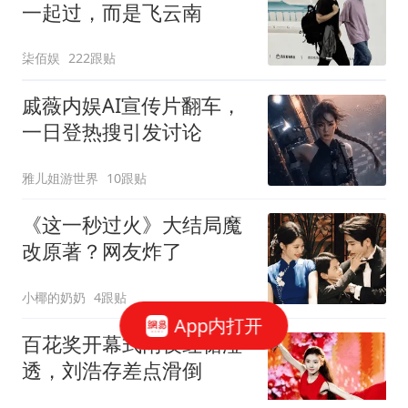
一起过，而是飞云南
柒佰娱
222跟贴
戚薇内娱AI宣传片翻车，
一日登热搜引发讨论
雅儿姐游世界
10跟贴
《这一秒过火》大结局魔
改原著？网友炸了
小椰的奶奶
4跟贴
App内打开
百花奖开幕式雨夜红裙湿
透，刘浩存差点滑倒