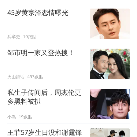
45岁黄宗泽恋情曝光
兵卒史
19跟贴
邹市明一家又登热搜！
火山詩话
493跟贴
私生子传闻后，周杰伦更
多黑料被扒
小嵩
19跟贴
王菲57岁生日没和谢霆锋