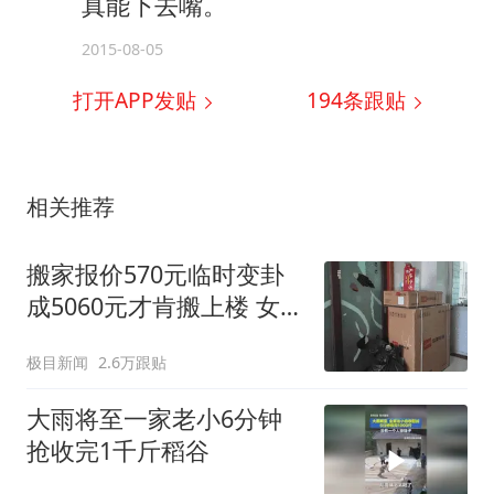
真能下去嘴。
2015-08-05
打开APP发贴
194
条跟贴
相关推荐
搬家报价570元临时变卦
成5060元才肯搬上楼 女子
傻眼
极目新闻
2.6万跟贴
大雨将至一家老小6分钟
抢收完1千斤稻谷