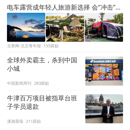
电车露营成年轻人旅游新选择 会“冲击”传统住宿业吗？
北青网-北京青年报
155跟贴
全球外卖霸主，杀到中国
小城
中国新闻周刊
283跟贴
牛津百万项目被指草台班
子学员退款
潇湘晨报
211跟贴