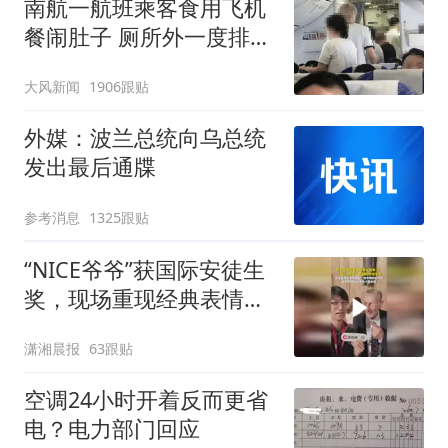
南航一航班乘客食用飞机
餐闹肚子 厕所外一度排长
队
大风新闻
1906跟贴
外媒：波兰总统向乌总统
发出最后通牒
参考消息
1325跟贴
“NICE爷爷”获国际安徒生
奖，现场重现经典表情
包，向中国粉丝问好
潇湘晨报
63跟贴
空调24小时开着反而更省
电？电力部门回应