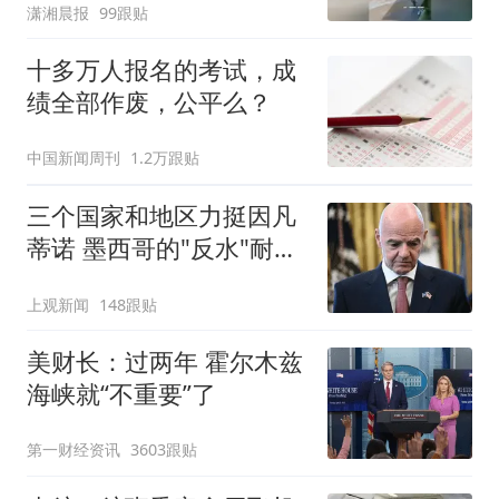
潇湘晨报
99跟贴
十多万人报名的考试，成
绩全部作废，公平么？
中国新闻周刊
1.2万跟贴
三个国家和地区力挺因凡
蒂诺 墨西哥的"反水"耐人
寻味
上观新闻
148跟贴
美财长：过两年 霍尔木兹
海峡就“不重要”了
第一财经资讯
3603跟贴