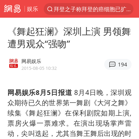
娱乐
拜登之子称拜登的癌细胞已扩散
光影经济撬动暑期消费新蓝海
《舞起狂澜》深圳上演 男领舞
河南警方公开征集黑恶犯罪线索
遭男观众“强吻”
以军士兵把枪口对准中国记者
WTT横滨冠军赛女单四强国乒占三席
网易娱乐
194
方桃子代言广告视频已下架
2015-08-05 10:32
浙江省发出今年第2号指挥长令
网易娱乐8月5日报道
8月4日晚，深圳观
央视新主播李秋莹孙亚鹏亮相
众期待已久的世界第一舞剧《大河之舞》
白海豚登陆前还将加强
续集《舞起狂澜》在保利剧院如期上演,
情侣在平潭拍日出时坠崖致一死一伤
票房火爆一票难求。在演出现场掌声雷
娜扎称眼睛恢复情况不太妙
动，尖叫迭起，尤其当舞王舞后出现的时