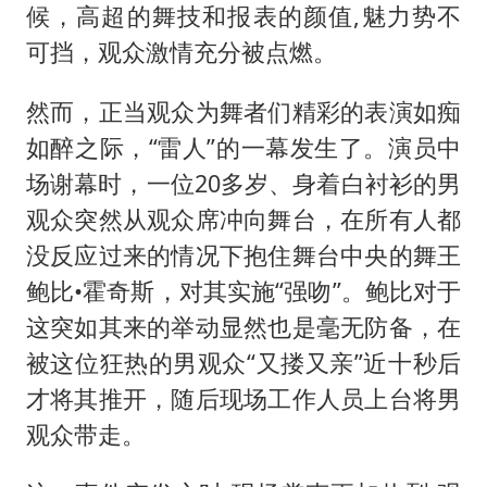
河南刑案嫌犯被抓 逃窜时伤害多人
候，高超的舞技和报表的颜值,魅力势不
选专业别因“热门”窄化“热爱”
可挡，观众激情充分被点燃。
三警齐发！多地10级以上雷暴大风
然而，正当观众为舞者们精彩的表演如痴
车企回归实体按键
如醉之际，“雷人”的一幕发生了。演员中
上半年国内手机销量TOP30出炉
场谢幕时，一位20多岁、身着白衬衫的男
中国代表队首次参加国际核科学奥赛 获一金三银
观众突然从观众席冲向舞台，在所有人都
夏日经济乘“热”而上 消费市场向“新”而行
没反应过来的情况下抱住舞台中央的舞王
鲍比•霍奇斯，对其实施“强吻”。鲍比对于
乐享全民健身 共筑健康中国
这突如其来的举动显然也是毫无防备，在
被这位狂热的男观众“又搂又亲”近十秒后
才将其推开，随后现场工作人员上台将男
观众带走。