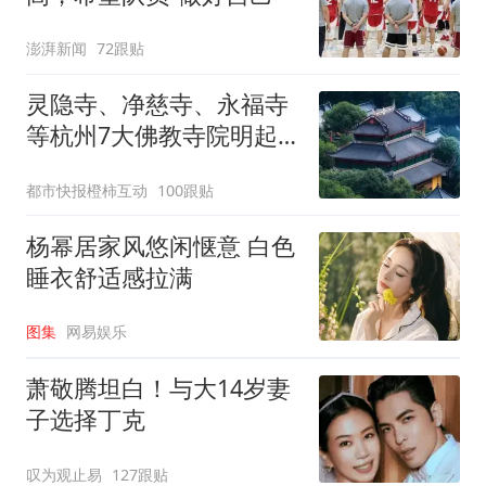
澎湃新闻
72跟贴
灵隐寺、净慈寺、永福寺
等杭州7大佛教寺院明起
临时关闭，别跑空了
都市快报橙柿互动
100跟贴
杨幂居家风悠闲惬意 白色
睡衣舒适感拉满
图集
网易娱乐
萧敬腾坦白！与大14岁妻
子选择丁克
叹为观止易
127跟贴