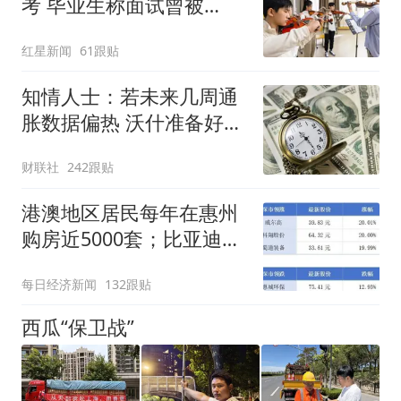
考 毕业生称面试曾被
问“如何策划晚会” 专家：
红星新闻
61跟贴
遏制“艺考捷径化”
知情人士：若未来几周通
胀数据偏热 沃什准备好加
息
财联社
242跟贴
港澳地区居民每年在惠州
购房近5000套；比亚迪销
量跻身全球车企第六丨大
每日经济新闻
132跟贴
湾区财经早参
西瓜“保卫战”