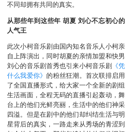
“不建议大家买深色蛋糕”
不同却拥有共同的真实。
男子结婚8年3个女儿均非亲生
从那些年到这些年 胡夏 刘心不忘初心的
男子杀人后逃进深山21年活得像野人
人气王
985博士后被曝在妻子孕期出轨后续
公司“上四休三”但要降薪1000元
此次小柯音乐剧由国内知名音乐人小柯亲
自上阵演出，同时胡夏的亲情加盟和快男
47岁妈妈突然产女 26岁女儿：很震惊
刘心的音乐剧首秀也引来小柯音乐剧
《凭
如何把百年大党建设得更加坚强有力？
什么我爱你》
的粉丝狂潮。首次联排启用
了全国直播形式，给大家一个全新的剧组
生活画面，全程无码的直播引起轰动，舞
台上的他们光鲜亮丽，生活中的他们神采
四溢。但是在剧中的他们却纠结生活与明
星背后的真实，一路走来从秀场的青涩到