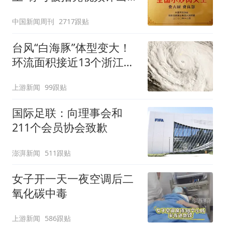
官方回应
中国新闻周刊
2717跟贴
台风“白海豚”体型变大！
环流面积接近13个浙江那
么大
上游新闻
99跟贴
国际足联：向理事会和
211个会员协会致歉
澎湃新闻
511跟贴
女子开一天一夜空调后二
氧化碳中毒
上游新闻
586跟贴