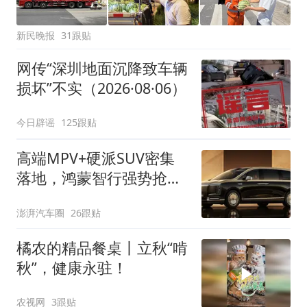
新民晚报
31跟贴
网传“深圳地面沉降致车辆
损坏”不实（2026·08·06）
今日辟谣
125跟贴
高端MPV+硬派SUV密集
落地，鸿蒙智行强势抢占
自主高端市场制高点
澎湃汽车圈
26跟贴
橘农的精品餐桌丨立秋“啃
秋”，健康永驻！
农视网
3跟贴