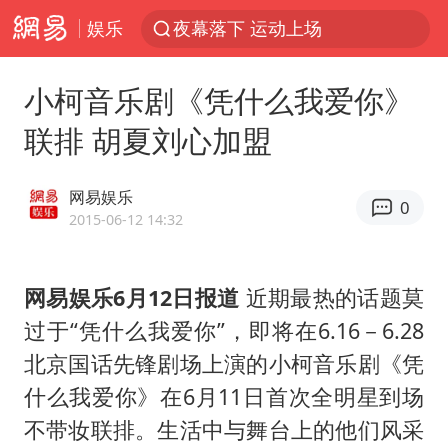
娱乐
夜幕落下 运动上场
美国将对多晶硅衍生品加征15%关税
小柯音乐剧《凭什么我爱你》
泰交通部副部长回应中国人遭歧视手势
联排 胡夏刘心加盟
改名后的“青海拉面”店
勒沃库森U17主帅盛赞赵松源
网易娱乐
0
台军“汉光秀”开场闹剧多
2015-06-12 14:32
段绚竞因公牺牲 年仅44岁
网易娱乐6月12日报道
近期最热的话题莫
1岁宝宝碰坏纸巾盒 宝妈被索赔924元
过于“凭什么我爱你”，即将在6.16－6.28
女子开一天一夜空调后二氧化碳中毒
北京国话先锋剧场上演的小柯音乐剧《凭
97岁英国奶奶飞上天再破吉尼斯纪录
什么我爱你》在6月11日首次全明星到场
“空调24小时开着更省电”不实
不带妆联排。生活中与舞台上的他们风采