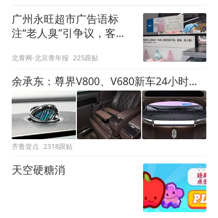
广州永旺超市广告语标
注“老人臭”引争议，客服
回应
北青网-北京青年报
225跟贴
余承东：尊界V800、V680新车24小时大定突破3500台
齐鲁壹点
2318跟贴
天空硬糖消