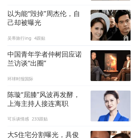
以为能“毁掉”周杰伦，自
己却被曝光
吴蒂旅行ing
4跟贴
中国青年学者仲树回应诺
兰访谈“出圈”
环球时报国际
陈璇“屈膝”风波再发酵，
上海主持人接连离职
可乐谈情感
233跟贴
大S住宅分割曝光，具俊