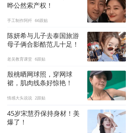
晔公然索产权！
手工制作阿歼
66跟贴
陈妍希与儿子去泰国旅游
母子俩合影酷范儿十足！
老吴教育课堂
6跟贴
殷桃晒网球照，穿网球
裙，肌肉线条好惊艳！
情感大头说说
2跟贴
45岁宋慧乔保持身材！美
爆了！