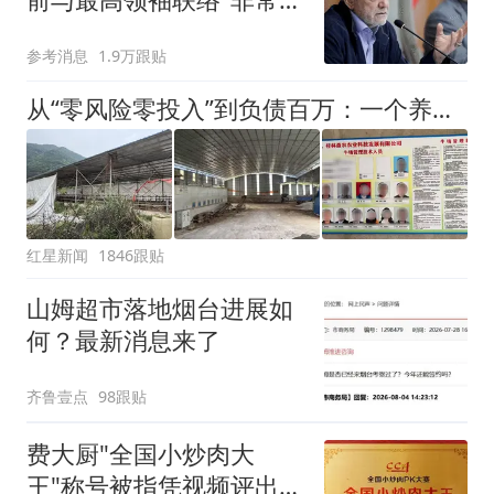
难"
参考消息
1.9万跟贴
从“零风险零投入”到负债百万：一个养牛项目崩盘后，谁该为农户的贷款买单丨红星调查
红星新闻
1846跟贴
山姆超市落地烟台进展如
何？最新消息来了
齐鲁壹点
98跟贴
费大厨"全国小炒肉大
王"称号被指凭视频评出