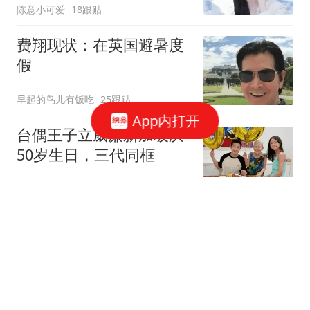
陈意小可爱
18跟贴
费翔现状：在英国避暑度
假
早起的鸟儿有饭吃
25跟贴
App内打开
台偶王子立威廉新加坡庆
50岁生日，三代同框
空樽对月花独瘦
2跟贴
孔孝真新剧搭档遭群嘲，
郑浚远凭啥出圈？
阿废冷眼观察所
3跟贴