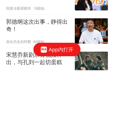
阿废冷眼观察所
18跟贴
郭德纲这次出事，静得出
奇！
喜欢历史的阿繁
66跟贴
App内打开
宋慧乔新剧杀青视频释
出，与孔刘一起切蛋糕
笑猫说说
10跟贴
被嘲“膀大腰圆”：程潇的
身材谁说了算？
喜欢历史的阿繁
6跟贴