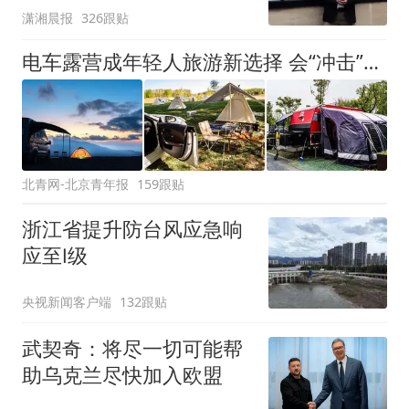
潇湘晨报
326跟贴
电车露营成年轻人旅游新选择 会“冲击”传统住宿业吗？
北青网-北京青年报
159跟贴
浙江省提升防台风应急响
应至Ⅰ级
央视新闻客户端
132跟贴
武契奇：将尽一切可能帮
助乌克兰尽快加入欧盟