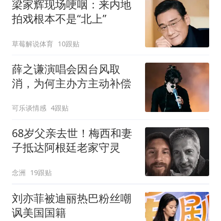
梁家辉现场哽咽：来内地
拍戏根本不是“北上”
草莓解说体育
10跟贴
薛之谦演唱会因台风取
消，为何主办方主动补偿
可乐谈情感
4跟贴
68岁父亲去世！梅西和妻
子抵达阿根廷老家守灵
念洲
19跟贴
刘亦菲被迪丽热巴粉丝嘲
讽美国国籍