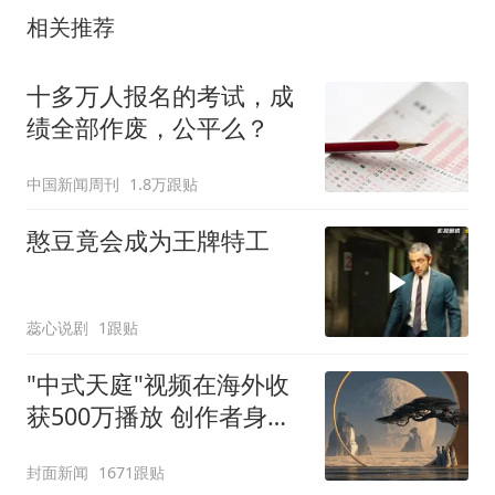
相关推荐
十多万人报名的考试，成
绩全部作废，公平么？
中国新闻周刊
1.8万跟贴
憨豆竟会成为王牌特工
蕊心说剧
1跟贴
"中式天庭"视频在海外收
获500万播放 创作者身份
披露
封面新闻
1671跟贴