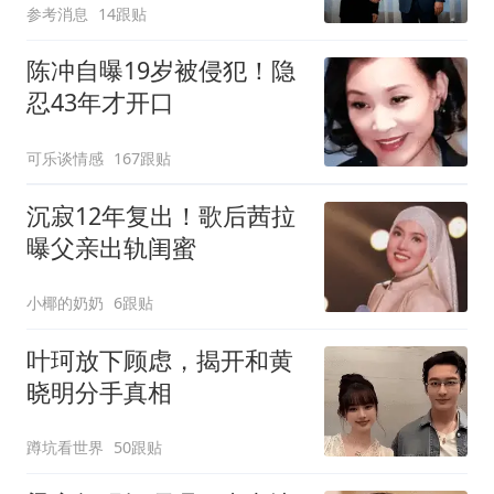
参考消息
14跟贴
陈冲自曝19岁被侵犯！隐
忍43年才开口
可乐谈情感
167跟贴
沉寂12年复出！歌后茜拉
曝父亲出轨闺蜜
小椰的奶奶
6跟贴
叶珂放下顾虑，揭开和黄
晓明分手真相
蹲坑看世界
50跟贴