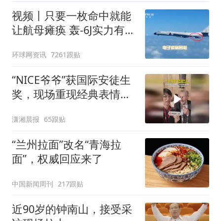
视频丨只要一枚命中就能
让航母瘫痪 轰-6J实力有多
强？
环球网资讯
7261跟贴
“NICE爷爷”获国际安徒生
奖，现场重现经典表情
包，向中国粉丝问好
潇湘晨报
65跟贴
“兰州拉面”改名“青海拉
面”，权威回应来了
中国新闻周刊
217跟贴
近90岁的钟南山，接受采