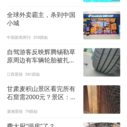
全球外卖霸主，杀到中国
小城
中国新闻周刊
359跟贴
自驾游客反映辉腾锡勒草
原周边有车辆轮胎被扎，
修理店铺换胎价格高达千
江西晨报
581跟贴
元，官方发布情况通报
甘肃麦积山景区看完所有
石窟需2000元？景区：部
分石窟受特别保护，游客
潇湘晨报
79跟贴
可按需买
费大厨“塌房”了？