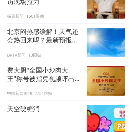
访现场拉力
极目新闻
1501跟贴
北京闷热感缓解！天气还
会热回来吗？最新预报
——
BRTV新闻
13跟贴
费大厨"全国小炒肉大
王"称号被指凭视频评出
官方回应
中国新闻周刊
2751跟贴
天空硬糖消