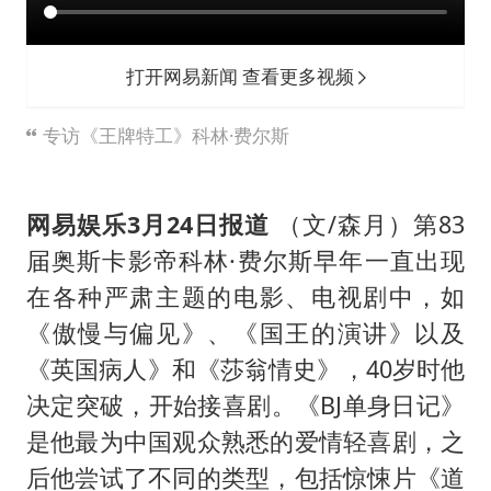
上海大部迎大暴雨
《龙餐馆》 冲奖
打开网易新闻 查看更多视频
蒯曼挺进WTT横滨冠军赛女单四强
以军士兵把枪口对准中国记者
专访《王牌特工》科林·费尔斯
笔试第一被劝弃考涉事副校长被撤职
白海豚5次眼壁置换
网易娱乐3月24日报道
（文/森月）第83
构建更高水平的全民健身公共服务体系
届奥斯卡影帝科林·费尔斯早年一直出现
在各种严肃主题的电影、电视剧中，如
《傲慢与偏见》、《国王的演讲》以及
《英国病人》和《莎翁情史》，40岁时他
决定突破，开始接喜剧。《BJ单身日记》
是他最为中国观众熟悉的爱情轻喜剧，之
后他尝试了不同的类型，包括惊悚片《道