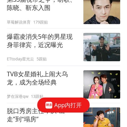
陈晓、靳东入围
草莓解说体育
179跟贴
爆霸凌消失5年的男星现
身菲律宾，近况曝光
ETtoday星光云
5跟贴
TVB女星婚礼上闹大乌
龙，成为全场经典
梦在深巷qw
13跟贴
App内打开
脱口秀房主任，从“出
走”到“塌房”