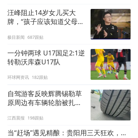
汪峰阻止14岁女儿买大
牌，“孩子应该知道父母的
不易”，称自己买衣服80%
极目新闻
687跟贴
都在淘宝
一分钟两球 U17国足2:1逆
转勒沃库森U17队
环球网资讯
182跟贴
自驾游客反映辉腾锡勒草
原周边有车辆轮胎被扎，
修理店铺换胎价格高达千
江西晨报
198跟贴
元，官方发布情况通报
当“赶场”遇见精酿：贵阳用三天狂欢，向世界递出一杯“精酿文化名片”