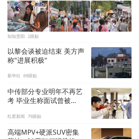
知知贵阳
2跟贴
以黎会谈被迫结束 美方声
称"进展积极"
新华社
69跟贴
中传部分专业明年不再艺
考 毕业生称面试曾被
问“如何策划晚会” 专家：
红星新闻
79跟贴
遏制“艺考捷径化”
高端MPV+硬派SUV密集