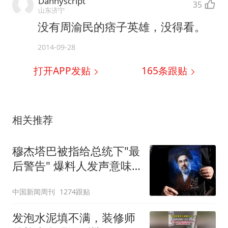
Dannyscript
35
山东济宁
没有周渝民的痞子英雄，没得看。
2014-09-28
打开APP发贴
165
条跟贴
相关推荐
穆杰塔巴被指给总统下"最
后警告" 爆料人发声意味
深长
中国新闻周刊
1274跟贴
发泡水泥填不满，装修师