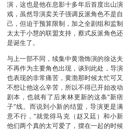
演，这也是他在息影十多年后首度出山演
百花奖开幕式
戏，虽然导演卖关子强调反派角色不是自
国防部：坚决反制任何闹海挑衅图谋
己，但迫于预算限制，加之全剧组和监制
太太于小慧的联盟支持，蔡式反派角色还
东航：国内客票提前14天免费退改
是诞生了。
美股存储板块集体大跌
胡彦斌获《歌手2026》歌王
与上一部不同，续集中黄渤饰演的徐达夫
“今天得有40℃了吧 为啥还不预警”
不再作为主要角色出现，谈到此处，导演
也表现的非常痛苦，黄渤那时候太忙可又
夯实基础开新局
不想让他这么辛苦，所以不得已开始改动
剧本，也就有了后来林更新的这条“新痞
子”线。而说到小新的结盟，导演更是满
意不行，“就觉得马克（赵又廷）和小新
他们两个真的太可爱了，摆在一起的时候