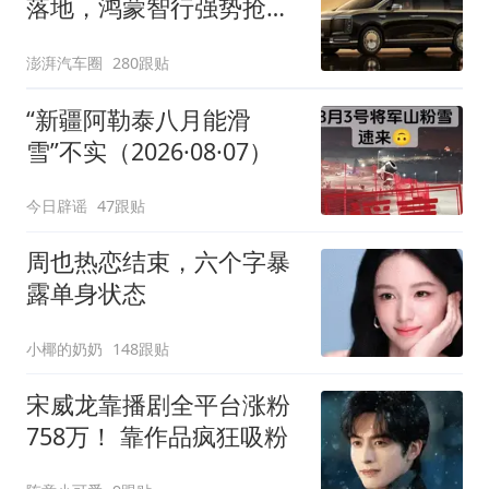
落地，鸿蒙智行强势抢占
自主高端市场制高点
澎湃汽车圈
280跟贴
“新疆阿勒泰八月能滑
雪”不实（2026·08·07）
今日辟谣
47跟贴
周也热恋结束，六个字暴
露单身状态
小椰的奶奶
148跟贴
宋威龙靠播剧全平台涨粉
758万！ 靠作品疯狂吸粉