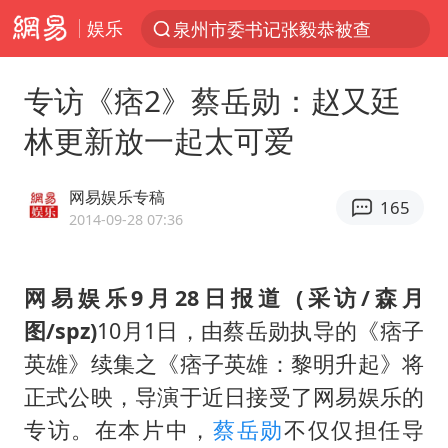
泉州市委书记张毅恭被查
娱乐
“电影+”如何激发千亿级消费新活力？
专访《痞2》蔡岳勋：赵又廷
台风白海豚已进入24小时警戒线
林更新放一起太可爱
全球首个长时储能一体化产业园量产
陈垣宇0-3张禹珍 国乒男单全军覆没
网易娱乐专稿
165
中巨芯：上半年归母净利润1405.77万元
2014-09-28 07:36
四川宜宾市高县4.9级地震致1人死亡
中国女篮70-67险胜尼日利亚女篮
网易娱乐9月28日报道 (采访/森月
图/spz)
10月1日，由蔡岳勋执导的《痞子
名创优品回应女子吐槽内裤质量差
英雄》续集之《痞子英雄：黎明升起》将
上海：台风白海豚或将带来龙卷风
正式公映，导演于近日接受了网易娱乐的
出口禁令驱动有色板块大涨
专访。在本片中，
蔡岳勋
不仅仅担任导
秋天的第一杯奶茶到底有多火