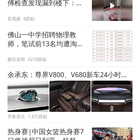
傅检查发现漏到楼下：出
风口未延伸到外墙
星视频
8跟贴
佛山一中学招聘物理教
师，笔试前13名均遭淘
汰？教育局：已叫停招
极目新闻
6270跟贴
聘，成立调查组全面核查
余承东：尊界V800、V680新车24小时大定突破3500台
齐鲁壹点
1.8万跟贴
热身赛|中国女篮热身赛7