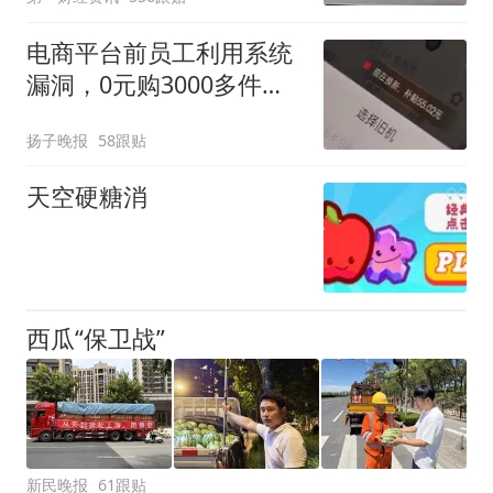
电商平台前员工利用系统
漏洞，0元购3000多件家
电！
扬子晚报
58跟贴
天空硬糖消
西瓜“保卫战”
新民晚报
61跟贴