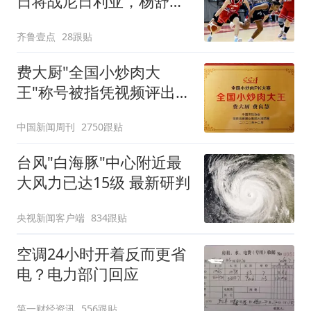
日将战尼日利亚，杨舒予
有望出战
齐鲁壹点
28跟贴
费大厨"全国小炒肉大
王"称号被指凭视频评出
官方回应
中国新闻周刊
2750跟贴
台风"白海豚"中心附近最
大风力已达15级 最新研判
央视新闻客户端
834跟贴
空调24小时开着反而更省
电？电力部门回应
第一财经资讯
556跟贴