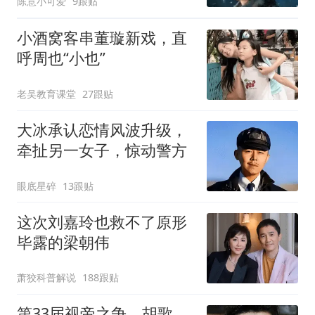
陈意小可爱
9跟贴
小酒窝客串董璇新戏，直
呼周也“小也”
老吴教育课堂
27跟贴
大冰承认恋情风波升级，
牵扯另一女子，惊动警方
眼底星碎
13跟贴
这次刘嘉玲也救不了原形
毕露的梁朝伟
萧狡科普解说
188跟贴
第33届视帝之争，胡歌、