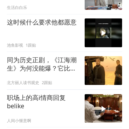
有拍戏就不错了！
生活白白乐
这时候什么要求他都愿意
池鱼影视
1跟贴
同为历史正剧，《江海潮
生》为何没能爆？它比
《太平年》差在哪儿了？
北方丽人读书观史
2跟贴
职场上的高i情商回复
belike
人间小惬意啊