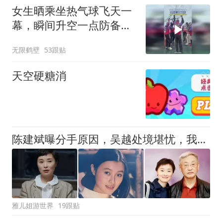
女生晒乘坐热气球飞天一
幕，瞬间升空一点防备都
没有
无限鹤壁
53跟贴
天空硬糖消
陈建斌曝分手原因，吴越处境堪忧，我们被骗20年
雅儿姐游世界
19跟贴