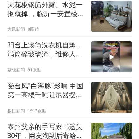
天花板钢筋外露、水泥一
抠就掉 ，临沂一安置楼交
房半年即被鉴定存安全隐
大风新闻
8跟贴
患；楼体至今未加固，仍
有居民常住
阳台上滚筒洗衣机自爆，
满筒碎玻璃渣，维修人员
称是人为原因，从未见过
荔枝新闻
91跟贴
洗衣机自爆
受台风"白海豚"影响 中国
第一高楼千吨阻尼器摆动
明显
极目新闻
1915跟贴
泰州父亲的手写家书遗失
30年，网友淘到后寄给女