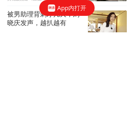
App内打开
被男助理背刺才几天，刘
晓庆发声，越扒越有
情感大头说说
19跟贴
萧敬腾不再隐忍，给林有
慧出气！
萧狡科普解说
33跟贴
秦海璐：我这辈子正确的
决定，是嫁给了王新军
飘飘然的娱乐汇
1跟贴
舒淇谈与冯德伦“从多年朋