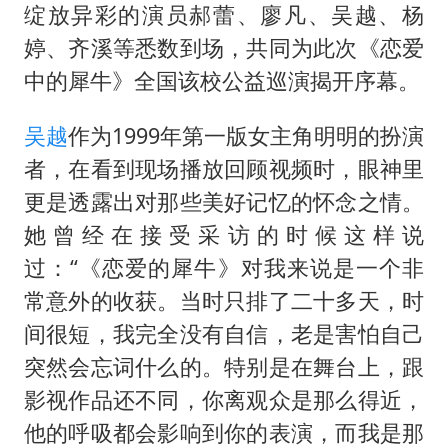
白海豚路径图
绽放异彩的演员郝蕾、廖凡、吴越、杨
56岁刘奕君跟13岁女儿合跳
婷、齐溪等悉数到场，共同为此次《恋爱
大疆错失宇树
中的犀牛》全国该校公益巡演揭开序幕。
从科技创新看开局起步的时与势
吴越
作为1999年第一版女主角明明的扮演
者，在看到现场播放回顾视频时，眼神里
更是透露出对那些美好记忆的怀念之情。
她曾经在接受采访的时候这样说
过：“《恋爱的犀牛》对我来说是一个非
常意外的收获。当时只排了二十多天，时
间很短，我完全没有自信，老是害怕自己
突然会忘词什么的。特别是在舞台上，跟
影视作品还不同，你离观众是那么得近，
他的呼吸都会影响到你的表演，而我是那