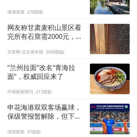
儿：花鸟市场搬了，但爱
潇湘晨报
278跟贴
还在
网友称甘肃麦积山景区看
完所有石窟需2000元，景
区：部分石窟受特别保
北青网-北京青年报
5929跟贴
护，游客可按需买
“兰州拉面”改名“青海拉
面”，权威回应来了
中国新闻周刊
217跟贴
申花海港双双客场赢球，
保级警报暂解除，但下一
轮才是生死战
澎湃新闻
37跟贴