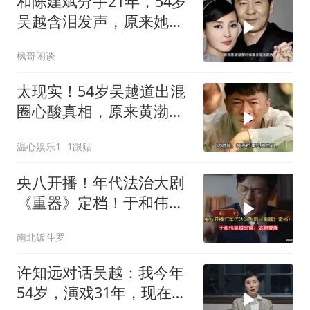
和陈建斌分手21年，54岁
吴越含泪发声，原来她和
黄渤是同类
枫哥闲谈
太现实！54岁吴越道出混
圈心酸真相，原来黄渤多
年前就已说中
温心娱乐1
1跟贴
央八开播！年代法治大剧
《重器》定档！于和伟吴
越坐镇，这剧要爆
南北饭斗罗
许知远对话吴越：我今年
54岁，演戏31年，现在还