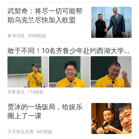
武契奇：将尽一切可能帮
助乌克兰尽快加入欧盟
参考消息
3098跟贴
敢于不同！10名齐鲁少年赴约西湖大学！他们是谁？为何而选？
齐鲁壹点
116跟贴
贾冰的一场饭局，给娱乐
圈上了一课
天天热点见闻
343跟贴