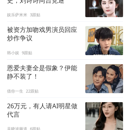
史，刘诗诗同台竞逐
娱乐萨米米
3跟贴
被资方加吻戏男演员回应
炒作争议
韩小娱
9跟贴
恩爱夫妻全是假象？伊能
静不装了！
借你一生
22跟贴
26万元，有人请AI明星做
代言
吴晓波频道
6跟贴