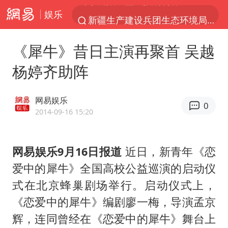
娱乐
新疆生产建设兵团生态环境局原局长被查
朱一龙的鼻子怎么了
《犀牛》昔日主演再聚首 吴越
上海暴雨已致多处积水
杨婷齐助阵
三预警齐发 11个省份有大到暴雨
上海地铁4条线路全线停运
网易娱乐
0
上海鼓励居家办公
2014-09-16 15:20
4.2平卫生间补漏注胶花1.55万
网易娱乐9月16日报道
近日，新青年《恋
国乒连续两站无缘冠军
爱中的犀牛》全国高校公益巡演的启动仪
5万小车卖不动 微型代步车集体遇冷
式在北京蜂巢剧场举行。启动仪式上，
科创50指数跌幅扩大至2%
《恋爱中的犀牛》编剧廖一梅，导演孟京
周星驰妈妈现身香港首映礼
辉，连同曾经在《恋爱中的犀牛》舞台上