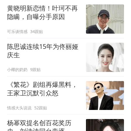
黄晓明新恋情！叶珂不再
隐瞒，自曝分手原因
可乐谈情感
34跟贴
陈思诚连续15年为佟丽娅
庆生
小椰的奶奶
9跟贴
《繁花》剧组再爆黑料，
王家卫沉默引众怒
情感大头说说
52跟贴
杨幂双提名创百花奖历