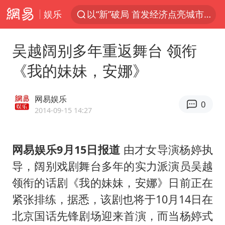
娱乐
以“新”破局 首发经济点亮城市消费活力
Meta被判支付5.67亿美元
吴越阔别多年重返舞台 领衔
台风白海豚逼近 暴雨大暴雨来袭
《我的妹妹，安娜》
47岁妈妈突然产女 26岁女儿：很震惊
阿根廷足协发文力挺因凡蒂诺
网易娱乐
0
中国稀土盘中涨停
2014-09-15 14:27
A股开盘：民爆、CPO等概念走强
网易娱乐9月15日报道
由才女导演杨婷执
日本广岛民众举行游行反对政府行径
导，阔别戏剧舞台多年的实力派演员吴越
21楼高空抛物嫌疑人被拘留
领衔的话剧《我的妹妹，安娜》日前正在
男子杀人后逃进深山21年活得像野人
紧张排练，据悉，该剧也将于10月14日在
日韩股市高开跳水 SK海力士下挫转跌
北京国话先锋剧场迎来首演，而当杨婷式