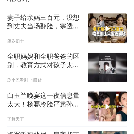
妻子给亲妈三百元，没想
到丈夫当场翻脸，寒透了
妻子心
肇岁初十
全职妈妈和全职爸爸的区
别，教育方式对孩子太重
要了
剧小巴看剧
1跟贴
白玉兰晚宴这一夜信息量
太大！杨幂冷脸严肃孙俪
吴越大气她赢麻了
了舞天下