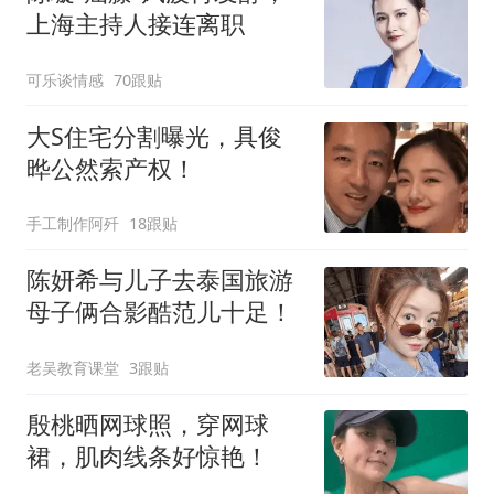
上海主持人接连离职
可乐谈情感
70跟贴
大S住宅分割曝光，具俊
晔公然索产权！
手工制作阿歼
18跟贴
陈妍希与儿子去泰国旅游
母子俩合影酷范儿十足！
老吴教育课堂
3跟贴
殷桃晒网球照，穿网球
裙，肌肉线条好惊艳！