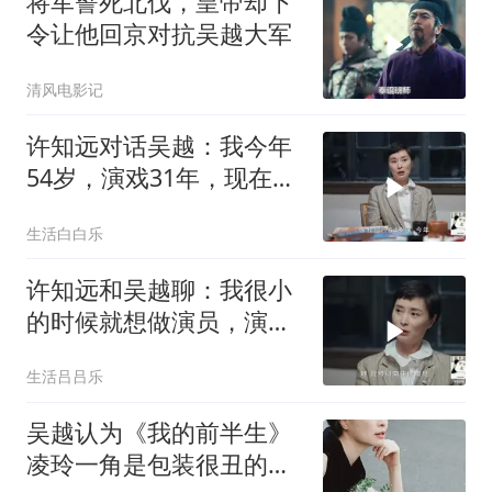
将军誓死北伐，皇帝却下
令让他回京对抗吴越大军
清风电影记
许知远对话吴越：我今年
54岁，演戏31年，现在还
有拍戏就不错了！
生活白白乐
许知远和吴越聊：我很小
的时候就想做演员，演第
一部戏就是女主角
生活吕吕乐
吴越认为《我的前半生》
凌玲一角是包装很丑的礼