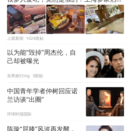
上观新闻
1024跟贴
以为能“毁掉”周杰伦，自
己却被曝光
吴蒂旅行ing
3跟贴
中国青年学者仲树回应诺
兰访谈“出圈”
环球时报国际
陈璇“屈膝”风波再发酵，