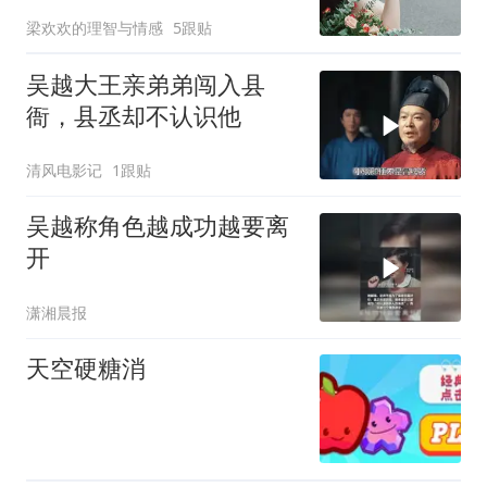
物
梁欢欢的理智与情感
5跟贴
吴越大王亲弟弟闯入县
衙，县丞却不认识他
清风电影记
1跟贴
吴越称角色越成功越要离
开
潇湘晨报
天空硬糖消