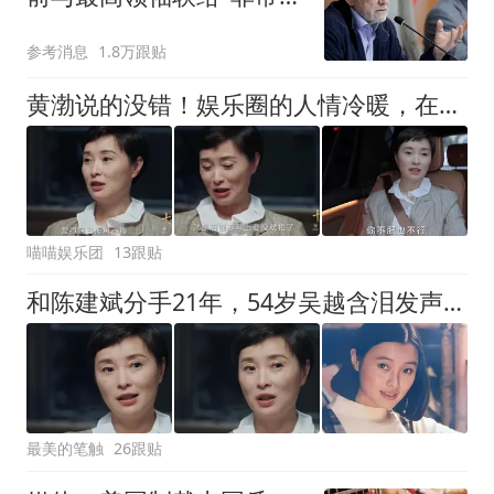
难"
参考消息
1.8万跟贴
黄渤说的没错！娱乐圈的人情冷暖，在54岁吴越身上体现得淋漓尽致
喵喵娱乐团
13跟贴
和陈建斌分手21年，54岁吴越含泪发声，原来她和黄渤是同类人
最美的笔触
26跟贴