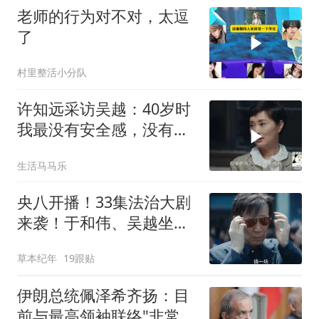
老师的行为对不对，太逗
了
村里整活小分队
许知远采访吴越：40岁时
我最没有安全感，没有结
婚没有孩子没戏拍
生活马马乐
央八开播！33集法治大剧
来袭！于和伟、吴越坐
镇，国产剧有救了
草本纪年
19跟贴
伊朗总统佩泽希齐扬：目
前与最高领袖联络"非常困