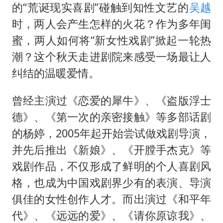
台风白海豚最新路径研判来了
的“荒诞现实喜剧”碰触到知性文艺的
吴越
OpenAI为免费用户升级GPT-5.6 Luna
时，两人会产生怎样的火花？作为多年闺
船舶避风项目停工 多地全力防台风
蜜，两人如何将“新女性戏剧”掀起一轮热
潮？这个秋天走进剧院来感受一场最让人
我国编制完成新版全月地质图
纠结的温暖爱情。
“深圳地面沉降致车辆损坏”不实
男子结婚8年发现3个女儿均非亲生
曾经主演过《恋爱的犀牛》、《盗版浮士
奋进开新局 实干挑大梁
德》、《第一次的亲密接触》等多部话剧
的杨婷，2005年起开始尝试做戏剧导演，
并先后推出《新娘》、《开膛手杰克》等
戏剧作品，不仅形成了鲜明的个人喜剧风
格，也成为中国戏剧界少有的表演、导演
俱佳的女性创作人才。而出演过《和平年
代》、《远远的爱》、《请你原谅我》、