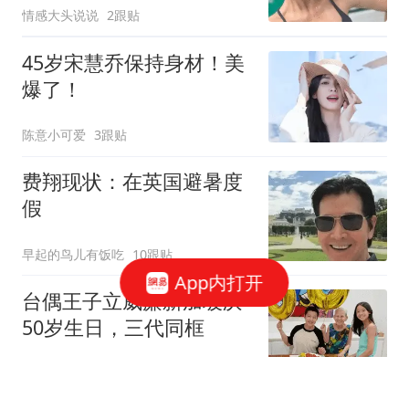
情感大头说说
2跟贴
45岁宋慧乔保持身材！美
爆了！
陈意小可爱
3跟贴
费翔现状：在英国避暑度
假
早起的鸟儿有饭吃
10跟贴
App内打开
台偶王子立威廉新加坡庆
50岁生日，三代同框
空樽对月花独瘦
1跟贴