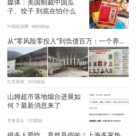
媒体：美国制裁中国瓜
子、饺子 到底在怕什么
中国能源网
4869跟贴
从“零风险零投入”到负债百万：一个养牛项目崩盘后，谁该为农户的贷款买单丨红星调查
红星新闻
1653跟贴
山姆超市落地烟台进展如
何？最新消息来了
齐鲁壹点
103跟贴
很多人爱吃，竟然是假的！上海多家热门餐饮店被曝光，网友热议