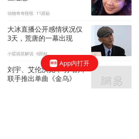
动物奇奇怪怪
11跟贴
大冰直播公开感情状况仅
3天，荒唐的一幕出现
小梊搞笑解说
6跟贴
App内打开
刘宇、艾伦沃克 、孙名川
联手推出单曲《金乌》
北青网-北京青年报
宋慧乔分享旅游照片：白
衣牛仔裤好清爽
笑猫说说
3跟贴