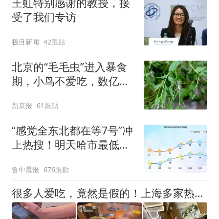
王虹特别感谢的教授，接
受了我们专访
极目新闻
42跟贴
北京的“毛毛虫”进入暴食
期，小鸟不爱吃，数亿头
小蜂迎战
新京报
61跟贴
“感觉全东北都在等7号”冲
上热搜！明天哈市最低气
温不足15°C，万千网友期
鲁中晨报
676跟贴
待“身上不粘了”
很多人爱吃，竟然是假的！上海多家热门餐饮店被曝光，网友热议