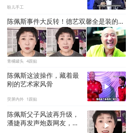
急忙打圆场！
盼儿手工
陈佩斯事件大反转！德艺双馨全是装的？潘婕辟谣，真相让全网脸红
青橘罐头
4跟贴
陈佩斯这波操作，藏着最
刚的艺术家风骨
荧屏内外
1跟贴
陈佩斯父子风波再升级，
潘婕再发声炮轰网友，真
相反转终大白