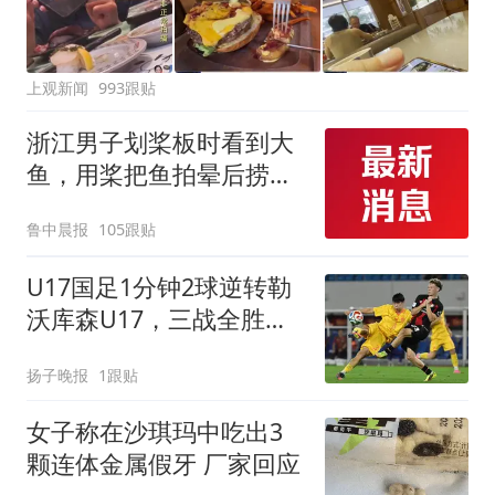
上观新闻
993跟贴
浙江男子划桨板时看到大
鱼，用桨把鱼拍晕后捞
起；当事人：鱼重7斤6
鲁中晨报
105跟贴
两，做成红烧辣子鱼块，
味道很好
U17国足1分钟2球逆转勒
沃库森U17，三战全胜！
赵松源替补登场传射建功
扬子晚报
1跟贴
女子称在沙琪玛中吃出3
颗连体金属假牙 厂家回应