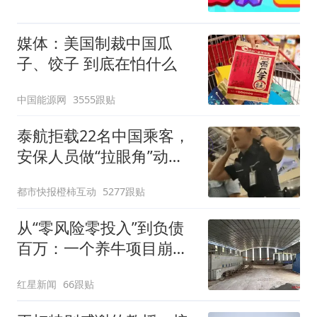
媒体：美国制裁中国瓜
子、饺子 到底在怕什么
中国能源网
3555跟贴
泰航拒载22名中国乘客，
安保人员做“拉眼角”动
作，泰国机场最新回应：
都市快报橙柿互动
5277跟贴
拒绝登机决定由航司作
出；亲历者：曾承诺免费
从“零风险零投入”到负债
改签但没兑现
百万：一个养牛项目崩盘
后，谁该为农户的贷款买
红星新闻
66跟贴
单丨红星调查