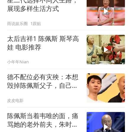
展现多样生活方式
雨说娱乐圈
1跟贴
太后吉祥1 陈佩斯 斯琴高
娃 电影推荐
小年年Nian
德不配位必有灾殃：本想
毁掉陈佩斯父子，自己被
扒个底朝天
皮皮电影
陈佩斯当着韦唯的面，痛
骂她的老外前夫，朱时茂