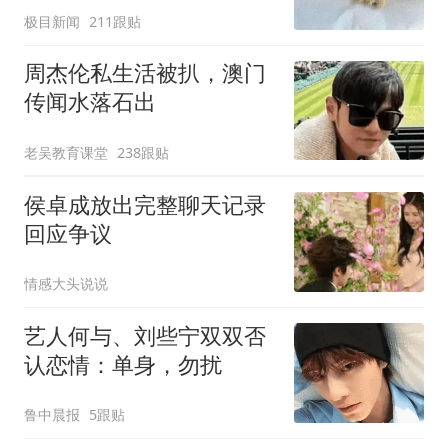
极目新闻
211跟贴
周杰伦私生活被扒，澳门
传闻水落石出
老吴教育课堂
238跟贴
侯卓成放出完整聊天记录
回应争议
情感大头说说
艺人何与、刘些宁双双否
认恋情：单身，勿扰
鲁中晨报
5跟贴