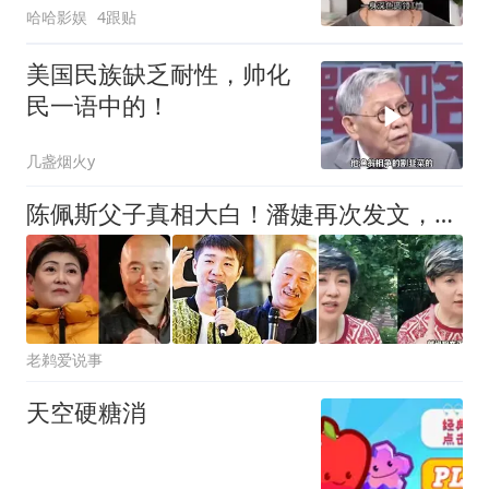
哈哈影娱
4跟贴
美国民族缺乏耐性，帅化
民一语中的！
几盏烟火y
陈佩斯父子真相大白！潘婕再次发文，别让对号入座误伤清白的人
老鹈爱说事
天空硬糖消