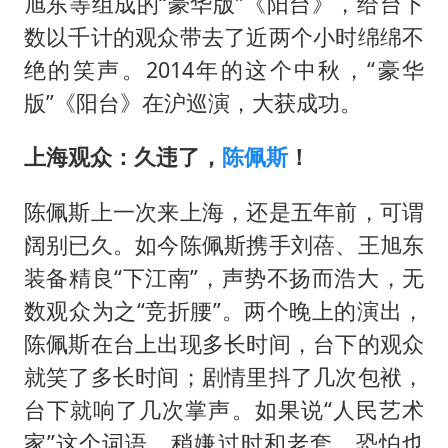
中国养老床位“三连降”
旭东等组成的“豪华版”《阳台》，给台下
数以千计的观众带去了近两个小时绵绵不
法国将禁止“未经同意的电话营销”
绝的笑声。2014年的这个中秋，“豪华
“深圳地面沉降致车辆损坏”不实
版”《阳台》在沪巡演，大获成功。
感觉全东北都在等7号
80后女柜员逆袭成4200亿银行副行长
上海观众：久违了，
陈佩斯
！
27岁女子成组织卖淫集团主犯被通缉
陈佩斯上一次来上海，还是五年前，可谓
奋进开新局 实干挑大梁
阔别已久。如今陈佩斯携手刘蓓、王旭东
装备精良“下江南”，声势不扬而浩大，无
数观众为之“竞折腰”。两个晚上的演出，
陈佩斯在台上出现多长时间，台下的观众
就笑了多长时间；剧情里抖了几次包袱，
台下就响了几次掌声。如果说“人民艺术
家”这个词语，稍嫌过时和老套，恐怕也