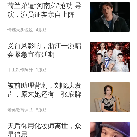
荷兰弟遭“河南弟”抢功 导
演，演员证实亲自上阵
情感大头说说
4跟贴
受台风影响，浙江一演唱
会紧急宣布延期
手工制作阿歼
1跟贴
被前助理背刺，刘晓庆发
声，原来她还有一张底牌
老吴教育课堂
8跟贴
天后御用化妆师离世，众
星追思