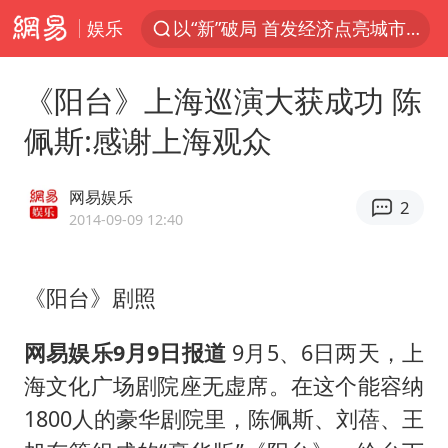
娱乐
以“新”破局 首发经济点亮城市消费活力
台风白海豚进入48小时警戒线
《阳台》上海巡演大获成功 陈
佛得角门将亮相智利俱乐部主场
佩斯:感谢上海观众
中方回应是否在太平洋海底开采稀土
宇树科技发行价格150.80元/股
网易娱乐
2
看守所辅警收受10万获刑1年
2014-09-09 12:40
宇树科技王兴兴身家有望超200亿元
《阳台》剧照
五粮液渠道价一箱上涨近百元
CIA被曝已秘密设立古巴工作组
网易娱乐9月9日报道
9月5、6日两天，上
U17国足1分钟轰2球
海文化广场剧院座无虚席。在这个能容纳
泰国一女公务员妆容引争议 本人回应
1800人的豪华剧院里，陈佩斯、刘蓓、王