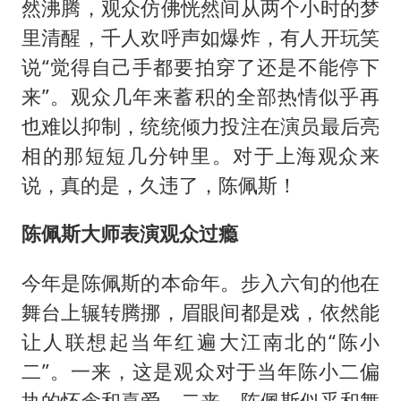
然沸腾，观众仿佛恍然间从两个小时的梦
里清醒，千人欢呼声如爆炸，有人开玩笑
说“觉得自己手都要拍穿了还是不能停下
来”。观众几年来蓄积的全部热情似乎再
也难以抑制，统统倾力投注在演员最后亮
相的那短短几分钟里。对于上海观众来
说，真的是，久违了，陈佩斯！
陈佩斯大师表演观众过瘾
今年是陈佩斯的本命年。步入六旬的他在
舞台上辗转腾挪，眉眼间都是戏，依然能
让人联想起当年红遍大江南北的“陈小
二”。一来，这是观众对于当年陈小二偏
执的怀念和喜爱，二来，陈佩斯似乎和舞