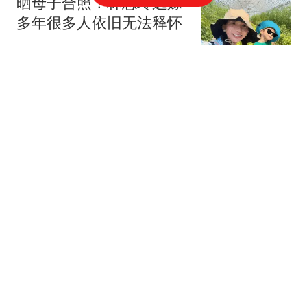
晒母子合照！林志玲远嫁
多年很多人依旧无法释怀
精彩背后
15跟贴
段奕宏增肥15斤演文职警
察
影视小锄头
陈道明女儿惊艳亮相，40
岁美艳如天仙
打小我就醜
10跟贴
假山假景假脸!《花开锦
绣》爆火，打脸内娱