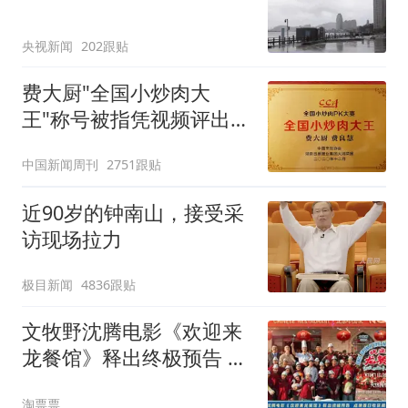
央视新闻
202跟贴
费大厨"全国小炒肉大
王"称号被指凭视频评出
官方回应
中国新闻周刊
2751跟贴
近90岁的钟南山，接受采
访现场拉力
极目新闻
4836跟贴
文牧野沈腾电影《欢迎来
龙餐馆》释出终极预告 点
映首日收获震撼口碑
淘票票