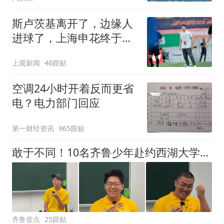
斯卢茨基离开了，边缘人
进球了，上海申花终于止
住中超三连败颓势
上观新闻
46跟贴
空调24小时开着反而更省
电？电力部门回应
第一财经资讯
965跟贴
敢于不同！10名齐鲁少年赴约西湖大学！他们是谁？为何而选？
齐鲁壹点
25跟贴