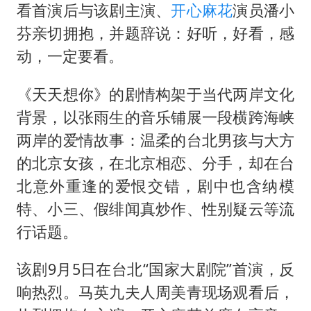
新疆一婚礼线上邀请引热议
看首演后与该剧主演、
开心麻花
演员潘小
《龙餐馆》 冲奖
芬亲切拥抱，并题辞说：好听，好看，感
上门女婿出轨女邻居多年被判重婚罪
动，一定要看。
构建更高水平的全民健身公共服务体系
《天天想你》的剧情构架于当代两岸文化
韩军前线部队连曝丑闻
背景，以张雨生的音乐铺展一段横跨海峡
云南一男子胃中取出180颗铁钉
两岸的爱情故事：温柔的台北男孩与大方
奋力开创中国式现代化建设新局面
的北京女孩，在北京相恋、分手，却在台
北意外重逢的爱恨交错，剧中也含纳模
特、小三、假绯闻真炒作、性别疑云等流
行话题。
该剧9月5日在台北“国家大剧院”首演，反
响热烈。马英九夫人周美青现场观看后，