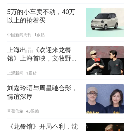
5万的小车卖不动，40万
以上的抢着买
中国新闻周刊
1跟贴
上海出品《欢迎来龙餐
馆》上海首映，文牧野沈
腾解读“好好吃饭”
上观新闻
1跟贴
刘嘉玲晒与周星驰合影，
情谊深厚
草莓信箱
43跟贴
《龙餐馆》开局不利，沈