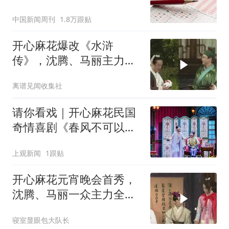
中国新闻周刊
1.8万跟贴
开心麻花爆改《水浒
传》，沈腾、马丽主力演
员齐上阵，专治不开心
离谱见闻收集社
请你看戏｜开心麻花民国
奇情喜剧《春风不可以》
很可以！
上观新闻
1跟贴
开心麻花元宵晚会首秀，
沈腾、马丽一众主力全部
齐聚，拯救不开心
寝室显眼包大队长