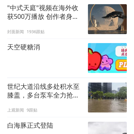
"中式天庭"视频在海外收
获500万播放 创作者身份
披露
封面新闻
1936跟贴
天空硬糖消
世纪大道沿线多处积水至
膝盖，多台泵车全力抢
排，建议市民尽量避免附
上观新闻
9跟贴
近出行
白海豚正式登陆