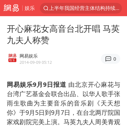
娱乐
上半年我国经营主体结构持续优化
俄称边境州遭乌大规模袭击已致13伤
开心麻花女高音台北开唱 马英
杭州机场已取消航班388架次
九夫人称赞
于东来回应胖东来近25年老店年底关闭
浙江省委书记：该停下的坚决停下来
网易娱乐
0
中国籍豪华游艇富商之子在泰国被杀
2014-09-09 05:12
白海豚北上或致京津冀暴雨
网易娱乐9月9日报道
由北京开心麻花与
美将每月供乌爱国者拦截导弹
台湾广艺基金会联合出品、以华人歌手张
国足U17与阿森纳决赛取消 并列冠军
雨生歌曲为主要音乐的音乐剧《天天想
10余省份将出现强风雨 局地特大暴雨
你》于9月5日到9月7日，在台北两厅院国
世界第1特鲁姆普斯诺克中国赛一轮游
家戏剧院完美上演。马英九夫人周美青观