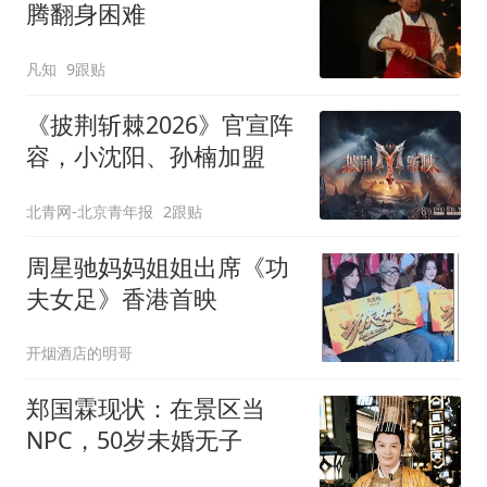
腾翻身困难
凡知
9跟贴
《披荆斩棘2026》官宣阵
容，小沈阳、孙楠加盟
北青网-北京青年报
2跟贴
周星驰妈妈姐姐出席《功
夫女足》香港首映
开烟酒店的明哥
郑国霖现状：在景区当
NPC，50岁未婚无子