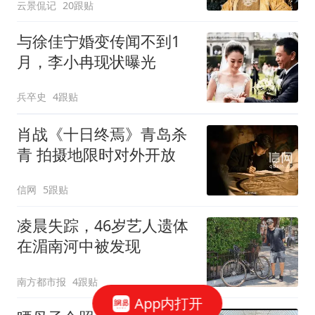
云景侃记
20跟贴
与徐佳宁婚变传闻不到1
月，李小冉现状曝光
兵卒史
4跟贴
肖战《十日终焉》青岛杀
青 拍摄地限时对外开放
信网
5跟贴
凌晨失踪，46岁艺人遗体
在湄南河中被发现
南方都市报
4跟贴
App内打开