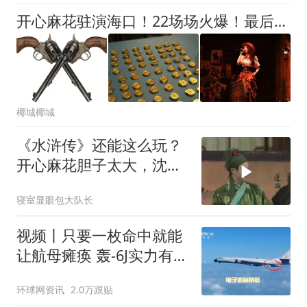
开心麻花驻演海口！22场场火爆！最后3场少量余票
椰城椰城
《水浒传》还能这么玩？
开心麻花胆子太大，沈
腾、马丽逗笑全场
寝室显眼包大队长
视频丨只要一枚命中就能
让航母瘫痪 轰-6J实力有多
强？
环球网资讯
2.0万跟贴