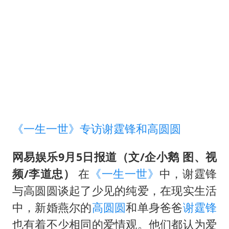
选专业别因“热门”窄化“热爱”
三警齐发！多地10级以上雷暴大风
车企回归实体按键
上半年国内手机销量TOP30出炉
中国代表队首次参加国际核科学奥赛 获一金三银
夏日经济乘“热”而上 消费市场向“新”而行
乐享全民健身 共筑健康中国
《一生一世》专访谢霆锋和高圆圆
网易娱乐9月5日报道（文/企小鹅 图、视
频/李道忠）
在
《一生一世》
中，谢霆锋
与高圆圆谈起了少见的纯爱，在现实生活
中，新婚燕尔的
高圆圆
和单身爸爸
谢霆锋
也有着不少相同的爱情观。他们都认为爱