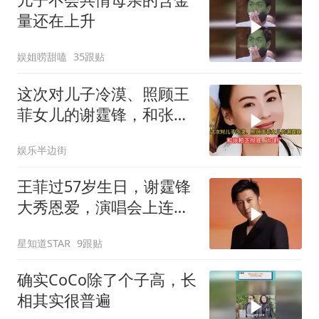
量还在上升
娱姐唠甜嗑
35跟贴
这次对儿子冷漠、照顾王
菲女儿的谢霆锋，和张柏
芝彻底“切割”
娱乐半边街
王菲过57岁生日，谢霆锋
大秀恩爱，演唱会上连说
两次生日快乐
星知道STAR
9跟贴
确实CoCo除了个子高，长
相其实很普遍