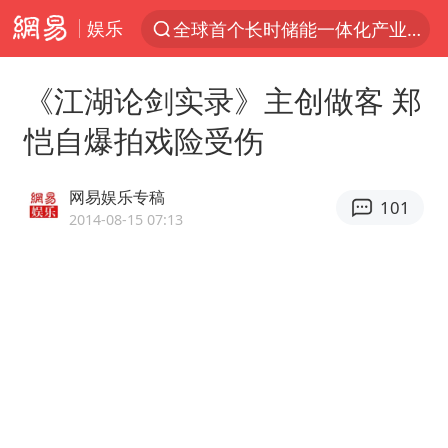
娱乐
全球首个长时储能一体化产业园量产
“电影+”如何激发千亿级消费新活力？
《江湖论剑实录》主创做客 郑
泉州市委书记张毅恭被查
恺自爆拍戏险受伤
台风白海豚已进入24小时警戒线
上海：台风白海豚或将带来龙卷风
网易娱乐专稿
101
国乒男单横滨冠军赛全军覆没
2014-08-15 07:13
四川宜宾高县4.9级地震致1死
38岁演员求职万岁山NPC成功
秋天的第一杯奶茶到底有多火
美股存储板块集体大跌
中巨芯：上半年归母净利润1405.77万元