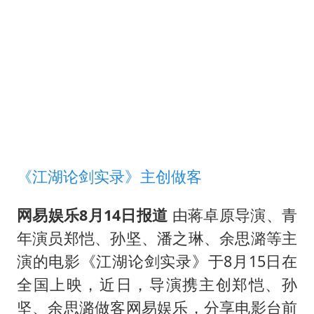
东航：国内客票提前14天免费退改
日本试射“战斧”导弹，国防部回应
U17国足点球大战淘汰河床晋级决赛
中国女篮70-67险胜尼日利亚女篮
百花奖开幕式
广东雷州通报特教老师招聘违规事件
胡彦斌韩磊 谁帮谁
《江湖论剑实录》主创做客
夯实基础开新局
网易娱乐8月14日报道
由蒋卓原导演、青
年演员郑恺、孙坚、潘之琳、余思潞等主
演的电影《江湖论剑实录》于8月15日在
全国上映，近日，导演携主创郑恺、孙
坚、余思潞做客网易娱乐，分享电影台前