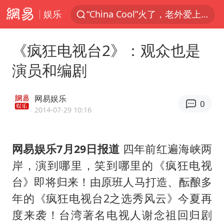
娱乐
“China Cool”火了，老外爱上中国避暑游
香港宏福苑火灾或由烟头引起
《疯狂电视台2》：观众也是
浙江台州《告全体市民书》
演员和编剧
以媒：穆杰塔巴被紧急送医情况危急
多所高校取消艺考
网易娱乐
0
泰国初中生饮弹自尽前开了26枪
2014-07-29 10:16
网约车司机充电时猝死保险拒赔
网易娱乐7月29日报道
四年前红遍海峡两
陕西柞水泥石流已致2死 仍有1人失联
岸，演到哪里，笑到哪里的《疯狂电视
店主称换“青海拉面”招牌后生意更好
台》即将归来！由原班人马打造、酝酿多
22岁女生独闯南太行失联12天
年的《疯狂电视台2之选秀风云》今夏再
今年第二强台风将带来多大影响
度来袭！台湾著名电视人谢念祖回归剧