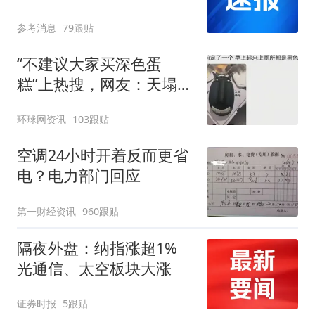
参考消息
79跟贴
“不建议大家买深色蛋
糕”上热搜，网友：天塌
了！
环球网资讯
103跟贴
空调24小时开着反而更省
电？电力部门回应
第一财经资讯
960跟贴
隔夜外盘：纳指涨超1%
光通信、太空板块大涨
证券时报
5跟贴