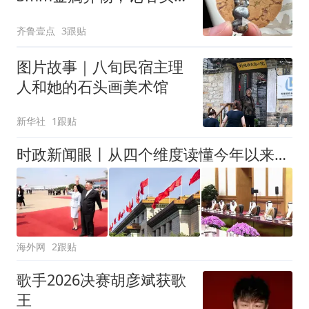
泸溪河车间！公司回应为
齐鲁壹点
3跟贴
何选择谅解
图片故事｜八旬民宿主理
人和她的石头画美术馆
新华社
1跟贴
时政新闻眼丨从四个维度读懂今年以来中国元首外交
海外网
2跟贴
歌手2026决赛胡彦斌获歌
王