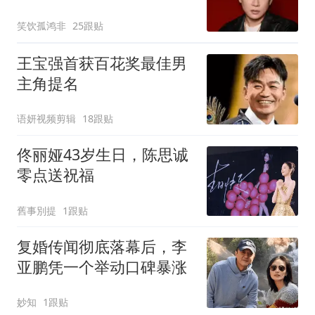
笑饮孤鸿非
25跟贴
王宝强首获百花奖最佳男
主角提名
语妍视频剪辑
18跟贴
佟丽娅43岁生日，陈思诚
零点送祝福
舊事別提
1跟贴
复婚传闻彻底落幕后，李
亚鹏凭一个举动口碑暴涨
妙知
1跟贴