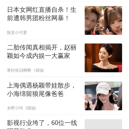
日本女网红直播自杀！生
前遭韩男团粉丝网暴！
陈意小可爱
二胎传闻真相揭开，赵丽
颖如今成内娱一大赢家
青杉依旧啊啊
1跟贴
上海偶遇杨颖带娃散步，
小海绵留狼尾像爸爸
乡野小珥
5跟贴
影视行业垮了，60位一线