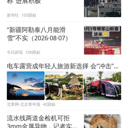
称"进展积极"
新华社
105跟贴
“新疆阿勒泰八月能滑
雪”不实（2026·08·07）
今日辟谣
100跟贴
电车露营成年轻人旅游新选择 会“冲击”传统住宿业吗？
北青网-北京青年报
42跟贴
流水线两道金检机可拒
3mm金属异物，记者实探