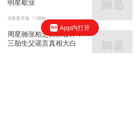
明星歇业
光影新天地
11跟贴
App内打开
周星驰张柏芝关系公开！
三胎生父谣言真相大白
动物奇奇怪怪
16跟贴
逐玉光环失灵，张凌赫口
碑惨淡，田曦薇收视烂
小邵说剧
13跟贴
7月热播剧女性角色热度
榜Top8，艾米出圈