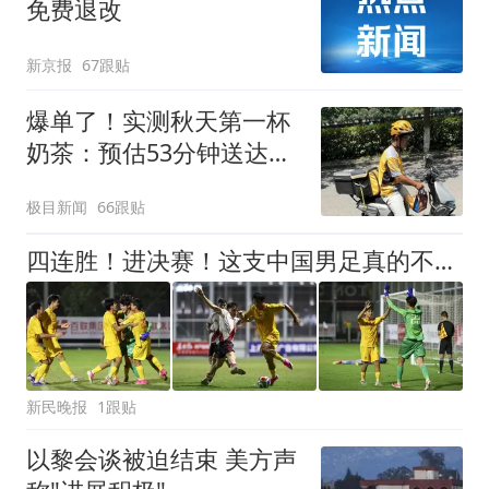
免费退改
新京报
67跟贴
爆单了！实测秋天第一杯
奶茶：预估53分钟送达，
实际耗时92分钟
极目新闻
66跟贴
四连胜！进决赛！这支中国男足真的不一样？
新民晚报
1跟贴
以黎会谈被迫结束 美方声