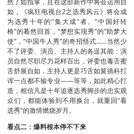
然了如指掌，且在这部新作中将会运用自
如，《疯狂电视台2之选秀风云》将会成
为选秀十年的“集大成”者。“中国好转
椅”的蓦然回首，“梦想实现秀”的“助梦大
使”，“中国牛人秀”的奇招怪式……当然少
不了评委、演员、主持人的各逞其能：演
员自然尽职尽力花样百出，评委也毒舌蜜
舌舒展自如，主持人更是巧舌如簧插科打
诨一点都不输专业——等等，如此精心打
造，相信凡是十年追逐选秀脚步的忠实观
众们，都能体验到不用换台，就重回“看
选秀”的激情燃烧岁月。
看点二：爆料根本停不下来