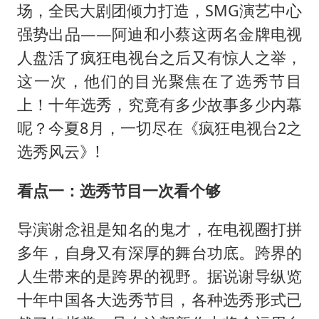
张本智和：零封向鹏不意外
场，全民大剧团倾力打造，SMG演艺中心
微信新功能：你可以“撤回”你的撤回
强势出品——阿迪和小蔡这两名金牌电视
上半年国内居民出游人次34.63亿
人盘活了疯狂电视台之后又有惊人之举，
这一次，他们的目光聚焦在了选秀节目
浙江最强风雨时段已锁定
上！十年选秀，究竟有多少故事多少内幕
万岁山接盘烂尾恒大文旅城
呢？今夏8月，一切尽在《疯狂电视台2之
老人被城管撞倒后离世亲属质疑记录仪
选秀风云》!
习近平心系体育强国建设
看点一：选秀节目一次看个够
导演谢念祖是知名的鬼才，在电视圈打拼
多年，自身又有深厚的舞台功底。跨界的
人生带来的是跨界的视野。据说谢导纵览
十年中国各大选秀节目，各种选秀形式已