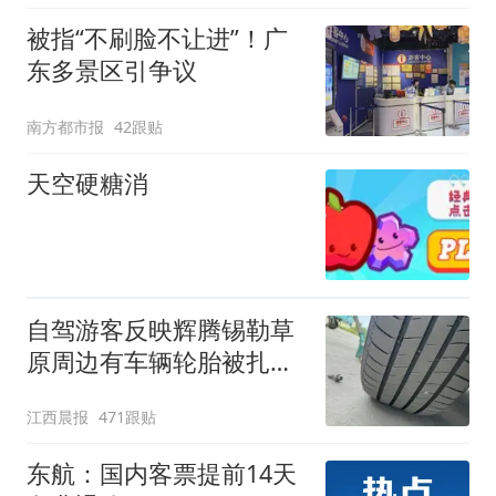
被指“不刷脸不让进”！广
东多景区引争议
南方都市报
42跟贴
天空硬糖消
自驾游客反映辉腾锡勒草
原周边有车辆轮胎被扎，
修理店铺换胎价格高达千
江西晨报
471跟贴
元，官方发布情况通报
东航：国内客票提前14天