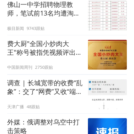
佛山一中学招聘物理教
师，笔试前13名均遭淘
汰？教育局：已叫停招
极目新闻
9743跟贴
聘，成立调查组全面核查
费大厨"全国小炒肉大
王"称号被指凭视频评出
官方回应
中国新闻周刊
2750跟贴
调查 | 长城宽带的收费“乱
象”：交了“网费”又收“端口
费”，退费没着落，使用期
天津广播
48跟贴
可延长到2037年
外媒：俄调整对乌空中打
击策略