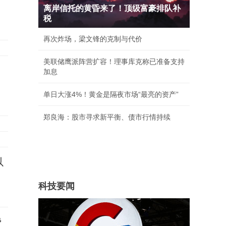
离岸信托的黄昏来了！顶级富豪排队补
税
再次炸场，梁文锋的克制与代价
美联储鹰派阵营扩容！理事库克称已准备支持
加息
单日大涨4%！黄金是隔夜市场“最亮的资产”
郑良海：股市寻求新平衡、债市行情持续
以
科技要闻
费