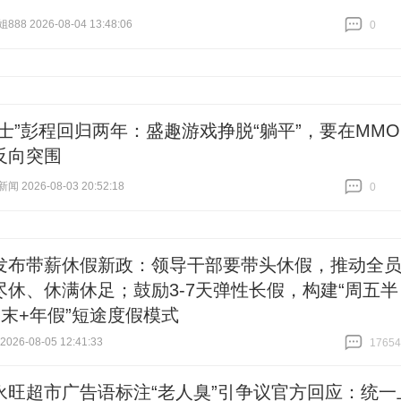
8 2026-08-04 13:48:06
0
跟贴
0
斗士”彭程回归两年：盛趣游戏挣脱“躺平”，要在MMO
反向突围
 2026-08-03 20:52:18
0
跟贴
0
发布带薪休假新政：领导干部要带头休假，推动全
尽休、休满休足；鼓励3-7天弹性长假，构建“周五半
周末+年假”短途度假模式
26-08-05 12:41:33
17654
跟贴
17654
永旺超市广告语标注“老人臭”引争议官方回应：统一