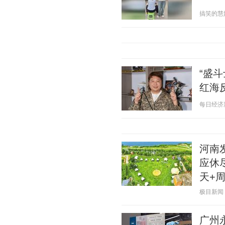
搞笑的慧姐88
“盛
红海
每日经济新闻
河南
应休
天+
极目新闻 20
广州