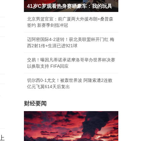
41岁C罗观看热身赛晒豪车：我的玩具
北京男篮官宣：前广厦两大外援布朗+桑普森
签约 新赛季剑指冲冠
迈阿密国际4-2逆转！获北美联盟杯开门红 梅
西2射1传+生涯已进921球
交易！曝因凡蒂诺承诺摩洛哥举办世界杯决赛
以换取支持 FIFA回应
切尔西0-1尤文！被轰世界波 阿隆索遭2连败
亿元飞翼614天后复出
员
财经要闻
上