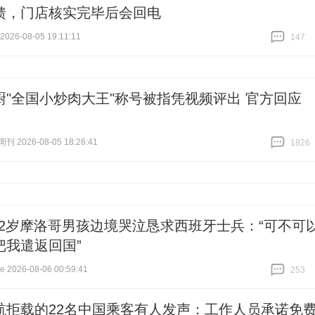
馈，门店核实完毕后会回电
26-08-05 19:11:11
147
跟贴
147
厨"全国小炒肉大王"称号被指凭视频评出 官方回应
 2026-08-05 18:26:41
1826
跟贴
1826
12岁摩洛哥男孩边境哭泣恳求西班牙士兵：“可不可
把我遣返回国”
2026-08-06 00:59:41
253
跟贴
253
航拒载的22名中国乘客有人发声：工作人员承诺免