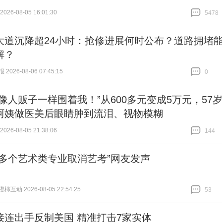
26-08-05 16:01:30
5478
跟贴
5478
大道沉降超24小时：抢修进展何时公布？道路拥堵
解？
026-08-06 07:45:15
0
跟贴
0
售像人贩子一样围着我！”从600多元变成5万元，57
阿姨做医美后眼睛肿到流泪、视物模糊
26-08-05 21:38:06
144
跟贴
144
传多个艺术类专业取消艺考”网友发声
互动 2026-08-05 22:54:25
53
跟贴
53
接连出手反制美国 精准打击7家实体