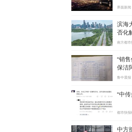
界面新闻 20
滨海
否化
南方都市报 2
“销
保洁
鲁中晨报 20
“中
都市快报橙柿
中方