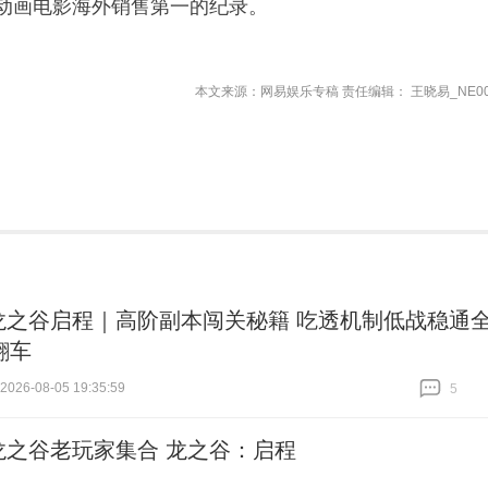
产动画电影海外销售第一的纪录。
本文来源：网易娱乐专稿 责任编辑： 王晓易_NE00
龙之谷启程｜高阶副本闯关秘籍 吃透机制低战稳通
翻车
26-08-05 19:35:59
5
跟贴
5
龙之谷老玩家集合 龙之谷：启程