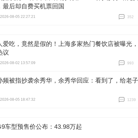
，最后却自费买机票回国
26-08-05 22:27:21
352
跟贴
352
人爱吃，竟然是假的！上海多家热门餐饮店被曝光
热议
26-08-02 13:57:09
993
跟贴
993
孙频被指抄袭余秀华，余秀华回应：看到了，给老
26-08-05 18:47:32
1239
跟贴
1239
9车型预售价公布：43.98万起