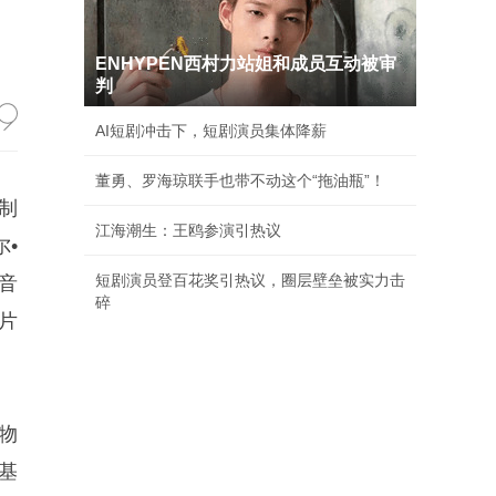
ENHYPEN西村力站姐和成员互动被审
判
AI短剧冲击下，短剧演员集体降薪
董勇、罗海琼联手也带不动这个“拖油瓶”！
制
江海潮生：王鸥参演引热议
•
短剧演员登百花奖引热议，圈层壁垒被实力击
音
碎
片
物
基