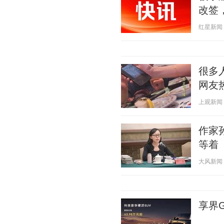
改签
红星新闻 20
很多
网友
上观新闻 20
作家
等着
大风新闻 20
享界G