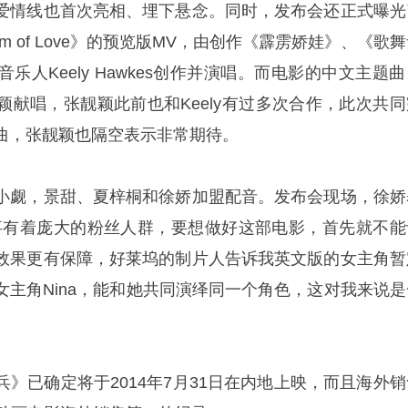
爱情线也首次亮相、埋下悬念。同时，发布会还正式曝光
 of Love》的预览版MV，由创作《霹雳娇娃》、《歌
乐人Keely Hawkes创作并演唱。而电影的中文主题
颖献唱，张靓颖此前也和Keely有过多次合作，此次共同
曲，张靓颖也隔空表示非常期待。
小觑，景甜、夏梓桐和徐娇加盟配音。发布会现场，徐娇
事有着庞大的粉丝人群，要想做好这部电影，首先就不能
效果更有保障，好莱坞的制片人告诉我英文版的女主角暂
女主角Nina，能和她共同演绎同一个角色，这对我来说是
》已确定将于2014年7月31日在内地上映，而且海外销