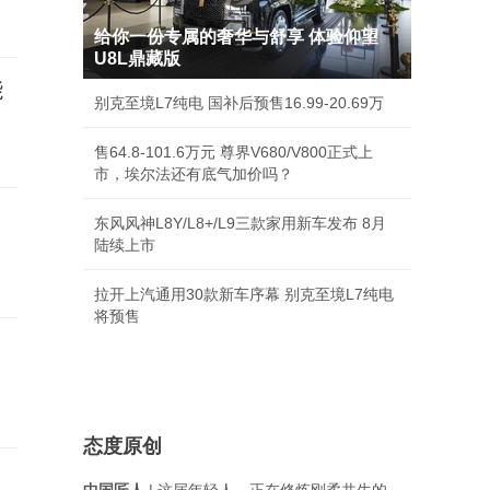
给你一份专属的奢华与舒享 体验仰望
U8L鼎藏版
能
别克至境L7纯电 国补后预售16.99-20.69万
售64.8-101.6万元 尊界V680/V800正式上
市，埃尔法还有底气加价吗？
岁
东风风神L8Y/L8+/L9三款家用新车发布 8月
陆续上市
拉开上汽通用30款新车序幕 别克至境L7纯电
将预售
态度原创