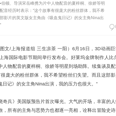
•伯顿、导演宋岳峰携为片中人物配音的夏梓桐、徐娇等明
配音经历时表示：“这个故事有很庞大的粉丝群体，我不希
部影片的英文版女主角由《吸血鬼日记》的女主角Nina出
”
图文/上海报道组 三生凉茶 一阳）6月16日，3D动画巨
上海国际电影节期间举行发布会。好莱坞金牌制作人比尔
中人物配音的夏梓桐、徐娇等明星到场助阵。续集谈及配
有很庞大的粉丝群体，我不希望粉丝们失望。而且这部影
日记》的女主角Nina出演，我的压力也很大。”
晓奇兵》美国版预告片首次曝光。大气的开场，丰富的人
旅，所有的主角与恶势力也都逐一亮相，诠释出冒险史诗