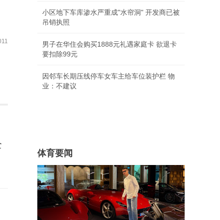
小区地下车库渗水严重成"水帘洞" 开发商已被
吊销执照
11
男子在华住会购买1888元礼遇家庭卡 欲退卡
要扣除99元
因邻车长期压线停车女车主给车位装护栏 物
业：不建议
全
体育要闻