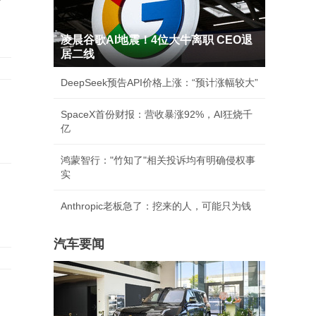
凌晨谷歌AI地震！4位大牛离职 CEO退
居二线
DeepSeek预告API价格上涨：“预计涨幅较大”
，
SpaceX首份财报：营收暴涨92%，AI狂烧千
亿
鸿蒙智行："竹知了"相关投诉均有明确侵权事
实
子
Anthropic老板急了：挖来的人，可能只为钱
汽车要闻