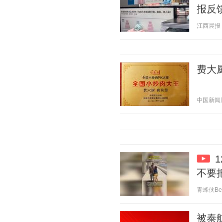
报反
江西晨报 20
费大
中国新闻周刊
不要
青蜂侠Bee 
被泰