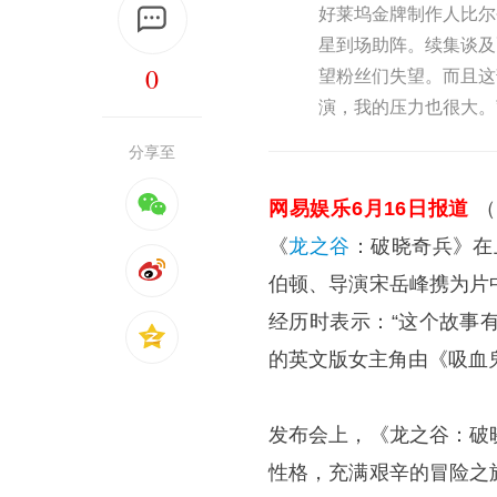
好莱坞金牌制作人比尔
星到场助阵。续集谈及
0
望粉丝们失望。而且这
演，我的压力也很大。
分享至
网易娱乐6月16日报道
（
《
龙之谷
：破晓奇兵》在
伯顿、导演宋岳峰携为片
经历时表示：“这个故事
的英文版女主角由《吸血鬼
发布会上，《龙之谷：破
性格，充满艰辛的冒险之