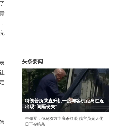
了
舞青
曲，
完
头条要闻
表
让
定
一
特朗普所乘直升机一度与客机距离过近
出现"间隔丧失"
牛弹琴：俄乌双方彻底杀红眼 俄官员光天化
售
日下被暗杀