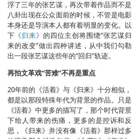
佛得角门将亮相智利俱乐部主场
浮了三年的张艺谋，再次带着作品而不是
首次证实！“胶球”存在
八卦出现在公众面前的时候，不管是电影
民警发现救助的拾荒老人是逃犯
本身还是导演本人都有着明显的变化。以
下
《归来》
的四位主创将围绕“张艺谋归
中方回应是否在太平洋海底开采稀土
来的改变”做出四种讲述，从中我们勾勒
27岁女子成组织卖淫集团主犯被通缉
出一段张艺谋这些年的“回归”轨迹。
法国将禁止“未经同意的电话营销”
奋进开新局 实干挑大梁
再拍文革戏“苦难”不再是重点
20年前的《活着》与《归来》十分相似，
都是以那段特殊年代为背景的作品。只是
《活着》中更多的描写了，那个时代背景
下给人带来的伤痛，更多的是控诉和反
思，《归来》并没有像《活着》那样过多