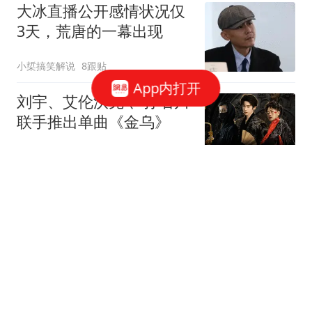
大冰直播公开感情状况仅
3天，荒唐的一幕出现
小梊搞笑解说
8跟贴
App内打开
刘宇、艾伦沃克 、孙名川
联手推出单曲《金乌》
北青网-北京青年报
宋慧乔分享旅游照片：白
衣牛仔裤好清爽
笑猫说说
3跟贴
郭富城凌晨4点为太太送
生日祝福，晚点也不缺席