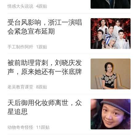
情感大头说说
4跟贴
受台风影响，浙江一演唱
会紧急宣布延期
手工制作阿歼
1跟贴
被前助理背刺，刘晓庆发
声，原来她还有一张底牌
老吴教育课堂
8跟贴
天后御用化妆师离世，众
星追思
动物奇奇怪怪
11跟贴