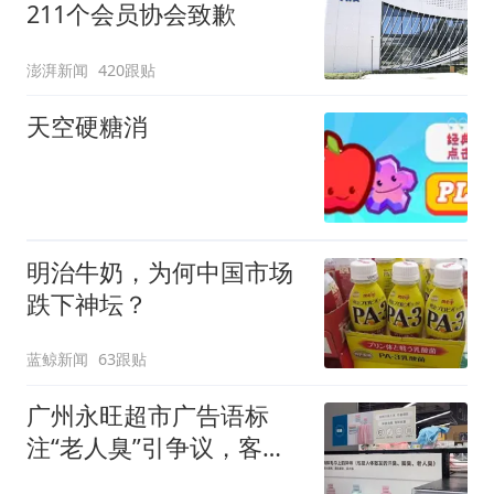
211个会员协会致歉
澎湃新闻
420跟贴
天空硬糖消
明治牛奶，为何中国市场
跌下神坛？
蓝鲸新闻
63跟贴
广州永旺超市广告语标
注“老人臭”引争议，客服
回应