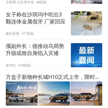
北青网-北京青年报
86跟贴
女子称在沙琪玛中吃出3
颗连体金属假牙 厂家回应
极目新闻
477跟贴
俄副外长：德推动乌局势
升级或致自身陷入灾难
新华社
434跟贴
方盒子新物种长城H10正式上市，限时换新价20.18万元起