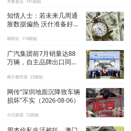
齐鲁壹点
141跟贴
知情人士：若未来几周通
胀数据偏热 沃什准备好加
息
财联社
174跟贴
广汽集团前7月销量达88
万辆，自主品牌出口同比
增130%
南方都市报
25跟贴
网传“深圳地面沉降致车辆
损坏”不实（2026·08·06）
今日辟谣
72跟贴
周杰伦私生活被扒，澳门