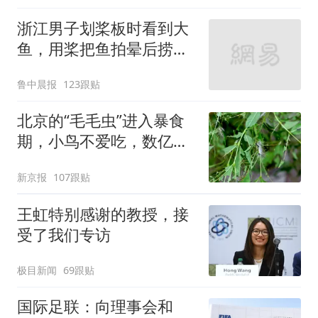
浙江男子划桨板时看到大
鱼，用桨把鱼拍晕后捞
起；当事人：鱼重7斤6
鲁中晨报
123跟贴
两，做成红烧辣子鱼块，
味道很好
北京的“毛毛虫”进入暴食
期，小鸟不爱吃，数亿头
小蜂迎战
新京报
107跟贴
王虹特别感谢的教授，接
受了我们专访
极目新闻
69跟贴
国际足联：向理事会和