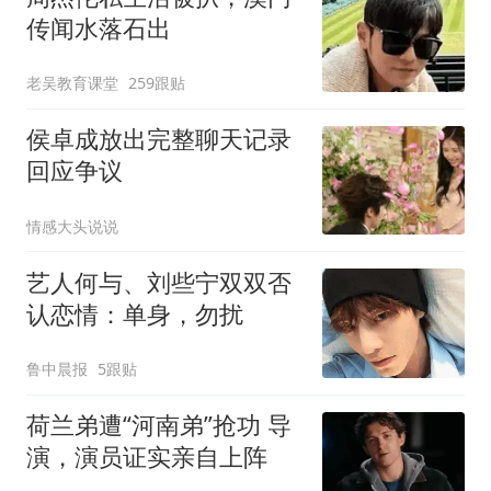
传闻水落石出
老吴教育课堂
259跟贴
侯卓成放出完整聊天记录
回应争议
情感大头说说
艺人何与、刘些宁双双否
认恋情：单身，勿扰
鲁中晨报
5跟贴
荷兰弟遭“河南弟”抢功 导
演，演员证实亲自上阵