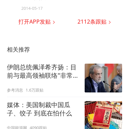
2014-05-17
打开APP发贴
2112
条跟贴
相关推荐
伊朗总统佩泽希齐扬：目
前与最高领袖联络"非常困
难"
参考消息
1.6万跟贴
媒体：美国制裁中国瓜
子、饺子 到底在怕什么
中国能源网
4090跟贴