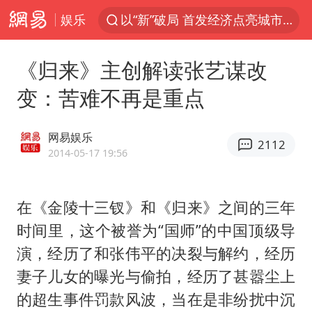
娱乐
以“新”破局 首发经济点亮城市消费活力
U17国足三战全胜
《归来》主创解读张艺谋改
青海海西州茫崖市发生3.1级地震
变：苦难不再是重点
我国编制完成新版全月地质图
台风白海豚登陆地点更新
网易娱乐
2112
巡查组提问 工作人员偷用手机查答案
2014-05-17 19:56
看守所辅警收受10万获刑1年
在《金陵十三钗》和《归来》之间的三年
多地要求领导干部带头休假
时间里，这个被誉为“国师”的中国顶级导
台风白海豚进入48小时警戒线
演，经历了和张伟平的决裂与解约，经历
宇树科技发行价格150.80元/股
妻子儿女的曝光与偷拍，经历了甚嚣尘上
外交部发言人就广岛核爆81周年等答记者问
的超生事件罚款风波，当在是非纷扰中沉