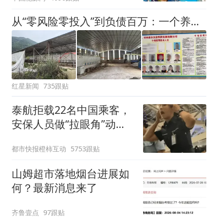
从“零风险零投入”到负债百万：一个养牛项目崩盘后，谁该为农户的贷款买单丨红星调查
红星新闻
735跟贴
泰航拒载22名中国乘客，
安保人员做“拉眼角”动
作，泰国机场最新回应：
都市快报橙柿互动
5753跟贴
拒绝登机决定由航司作
出；亲历者：曾承诺免费
山姆超市落地烟台进展如
改签但没兑现
何？最新消息来了
齐鲁壹点
97跟贴