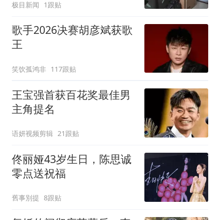
极目新闻
1跟贴
歌手2026决赛胡彦斌获歌
王
笑饮孤鸿非
117跟贴
王宝强首获百花奖最佳男
主角提名
语妍视频剪辑
21跟贴
佟丽娅43岁生日，陈思诚
零点送祝福
舊事別提
8跟贴