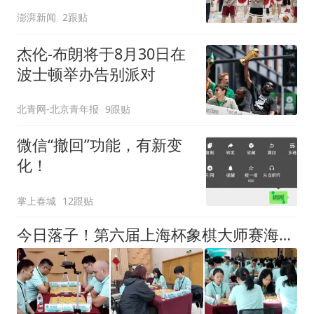
澎湃新闻
2跟贴
杰伦-布朗将于8月30日在
波士顿举办告别派对
北青网-北京青年报
9跟贴
微信“撤回”功能，有新变
化！
掌上春城
12跟贴
今日落子！第六届上海杯象棋大师赛海选赛扩容，象棋爱好者也能参与顶级赛事