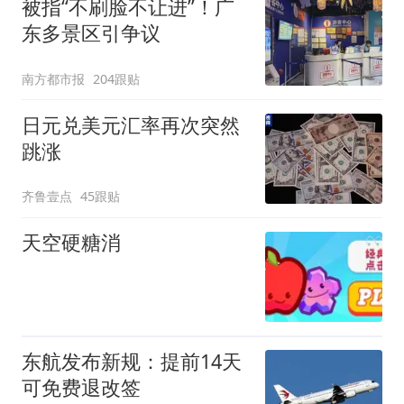
被指“不刷脸不让进”！广
东多景区引争议
南方都市报
204跟贴
日元兑美元汇率再次突然
跳涨
齐鲁壹点
45跟贴
天空硬糖消
东航发布新规：提前14天
可免费退改签