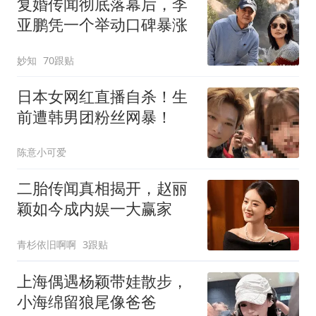
复婚传闻彻底落幕后，李
亚鹏凭一个举动口碑暴涨
妙知
70跟贴
日本女网红直播自杀！生
前遭韩男团粉丝网暴！
陈意小可爱
二胎传闻真相揭开，赵丽
颖如今成内娱一大赢家
青杉依旧啊啊
3跟贴
上海偶遇杨颖带娃散步，
小海绵留狼尾像爸爸