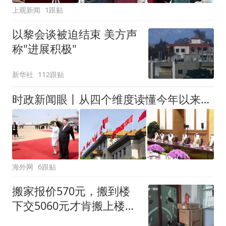
上观新闻
1跟贴
以黎会谈被迫结束 美方声
称"进展积极"
新华社
112跟贴
时政新闻眼丨从四个维度读懂今年以来中国元首外交
海外网
6跟贴
搬家报价570元，搬到楼
下交5060元才肯搬上楼！
女子傻眼了