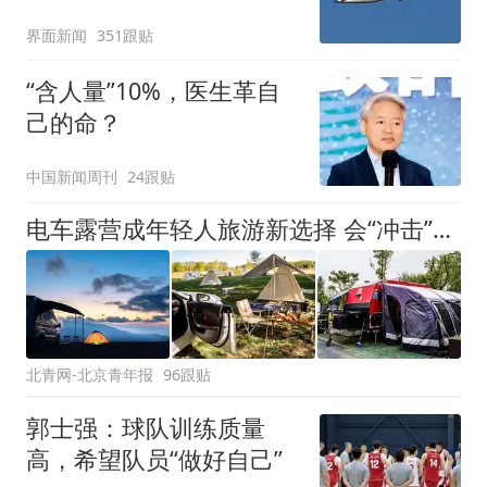
界面新闻
351跟贴
“含人量”10%，医生革自
己的命？
中国新闻周刊
24跟贴
电车露营成年轻人旅游新选择 会“冲击”传统住宿业吗？
北青网-北京青年报
96跟贴
郭士强：球队训练质量
高，希望队员“做好自己”