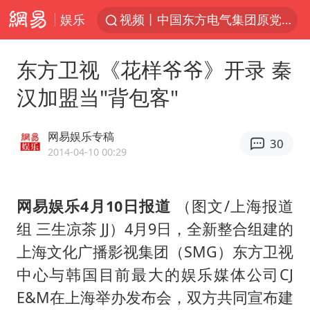
娱乐
视频丨中国东方电气集团原党组副书记、董事宋致远被查
台风白海豚闭眼浙江上海处于危险半圆
东方卫视《花样爷爷》开录 秦
女主硬加吻戏短剧已下架
汉加盟当"背包客"
男童模仿奥特曼从高处跳下致骨折
香港宏福苑火灾或由烟头引起
网易娱乐专稿
30
中国父女泰国骑摩托车坠崖1死1伤
2014-04-10 00:29
浙江台州《告全体市民书》
网易娱乐4月10日报道
（图文/上海报道
周末打虎 宋致远被查
组 三生凉茶 JJ）4月9日，全新整合组建的
郑丽文：台湾从来没有“独立”过
上海文化广播影视集团（SMG）东方卫视
黄金创今年来最大单周涨幅
中心与韩国目前最大的娱乐媒体公司CJ
女子网购名牌包发现是自己丢的那只
E&M在上海举办发布会，双方共同宣布建