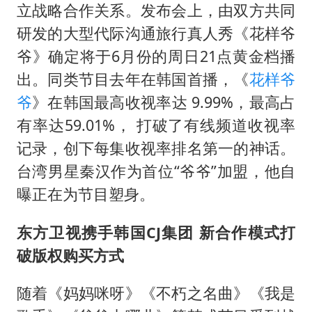
《给阿嬷的情书》售后来了
立战略合作关系。发布会上，由双方共同
多个明星演唱会取消
研发的大型代际沟通旅行真人秀《花样爷
万岁山接盘烂尾恒大文旅城
爷》确定将于6月份的周日21点黄金档播
出。同类节目去年在韩国首播，《
花样爷
女儿为争财产堵门阻挠父亲出殡
爷
》在韩国最高收视率达 9.99%，最高占
制冰厂工人旺季能月入一万三
有率达59.01%， 打破了有线频道收视率
习近平心系体育强国建设
记录，创下每集收视率排名第一的神话。
台湾男星秦汉作为首位“爷爷”加盟，他自
曝正在为节目塑身。
东方卫视携手韩国CJ集团 新合作模式打
破版权购买方式
随着《妈妈咪呀》《不朽之名曲》《我是