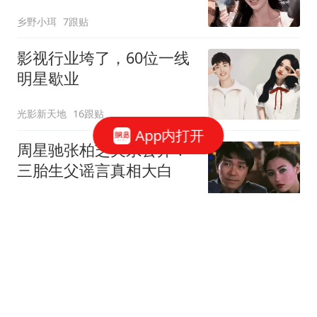
乡野小珥
7跟贴
影视行业垮了，60位一线
明星歇业
光影新天地
16跟贴
App内打开
周星驰张柏芝关系公开！
三胎生父谣言真相大白
动物奇奇怪怪
32跟贴
逐玉光环失灵，张凌赫口
碑惨淡，田曦薇收视烂
小邵说剧
16跟贴