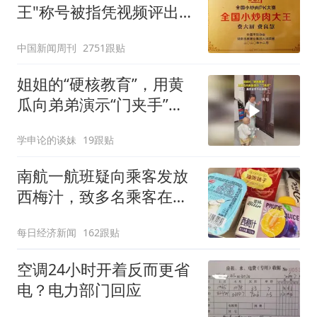
王"称号被指凭视频评出
官方回应
中国新闻周刊
2751跟贴
姐姐的“硬核教育”，用黄
瓜向弟弟演示“门夹手”，
网友：果然言传不如身
学申论的谈妹
19跟贴
教！
南航一航班疑向乘客发放
西梅汁，致多名乘客在飞
行途中排队上厕所！乘
每日经济新闻
162跟贴
客：机上100多人只有2个
厕所；客服回应：并非每
空调24小时开着反而更省
架飞机都会发放西梅汁
电？电力部门回应