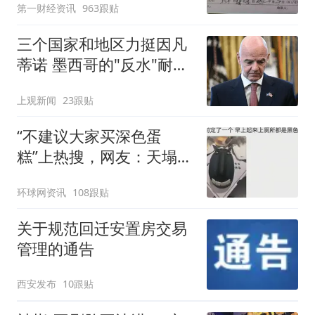
第一财经资讯
963跟贴
三个国家和地区力挺因凡
蒂诺 墨西哥的"反水"耐人
寻味
上观新闻
23跟贴
“不建议大家买深色蛋
糕”上热搜，网友：天塌
了！
环球网资讯
108跟贴
关于规范回迁安置房交易
管理的通告
西安发布
10跟贴