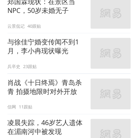
郑国霖现状：在景区当
NPC，50岁未婚无子
云景侃记
40跟贴
与徐佳宁婚变传闻不到1
月，李小冉现状曝光
兵卒史
23跟贴
肖战《十日终焉》青岛杀
青 拍摄地限时对外开放
信网
11跟贴
凌晨失踪，46岁艺人遗体
在湄南河中被发现