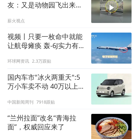
友：又是动物园飞出来的
溜达“鸡”
薪火视点
视频丨只要一枚命中就能
让航母瘫痪 轰-6J实力有多
强？
环球网资讯
2.3万跟贴
国内车市"冰火两重天":5
万小车卖不动 40万以上的
抢购
中国新闻周刊
7918跟贴
“兰州拉面”改名“青海拉
面”，权威回应来了