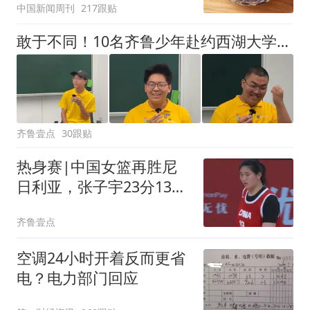
中国新闻周刊
217跟贴
敢于不同！10名齐鲁少年赴约西湖大学！他们是谁？为何而选？
齐鲁壹点
30跟贴
热身赛|中国女篮再胜尼
日利亚，张子宇23分13篮
板表现抢眼
齐鲁壹点
空调24小时开着反而更省
电？电力部门回应