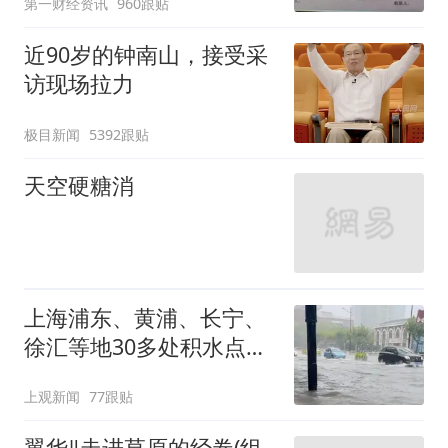
第一财经资讯
960跟贴
近90岁的钟南山，接受采
访现场拉力
极目新闻
5392跟贴
天空硬糖消
上海浦东、黄浦、长宁、
徐汇等地30多处积水点正
在抢排
上观新闻
77跟贴
翼华‖走进草原的经卷(组