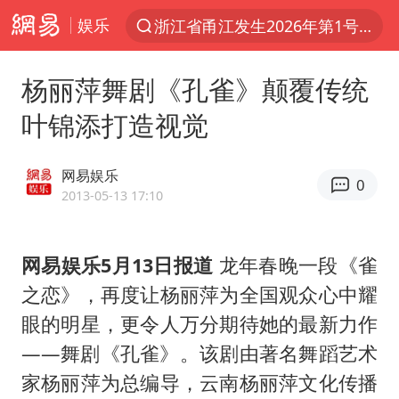
娱乐
浙江省甬江发生2026年第1号洪水
夏日经济乘热而上 消费市场向新而行
杨丽萍舞剧《孔雀》颠覆传统
《披荆斩棘2026》阵容官宣
叶锦添打造视觉
于东来回应胖东来近25年老店年底关闭
哈马斯称坚持加沙停火协议路线图
网易娱乐
0
白海豚对华东华北影响会大于巴威
2013-05-13 17:10
独闯南太行的失联女生最后轨迹已确认
网易娱乐5月13日报道
龙年春晚一段《雀
刘嘉玲晒与周星驰合照
之恋》，再度让杨丽萍为全国观众心中耀
浙江近300条预警生效中 今夜大部暴雨
眼的明星，更令人万分期待她的最新力作
香港刷新1884年以来最高气温纪录
——舞剧《孔雀》。该剧由著名舞蹈艺术
上门女婿出轨女邻居多年被判重婚罪
家杨丽萍为总编导，云南杨丽萍文化传播