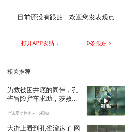
目前还没有跟贴，欢迎您发表观点
打开APP发贴
0
条跟贴
相关推荐
为救被困井底的同伴，孔
雀冒险拦车求助，获救后
竟主动上门报恩
七诺爱动物本人
5跟贴
大街上看到孔雀溜达了 网