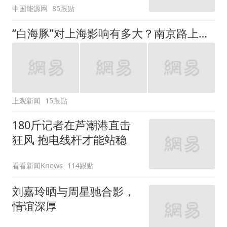
中国能源网
85跟贴
“白海豚”对上海影响有多大？南京路上，行人跟雨伞“大搏斗”
上观新闻
15跟贴
180斤记者在芦潮港直击
狂风 抱电线杆才能站稳
看看新闻Knews
114跟贴
刘嘉玲晒与周星驰合影，
情谊深厚