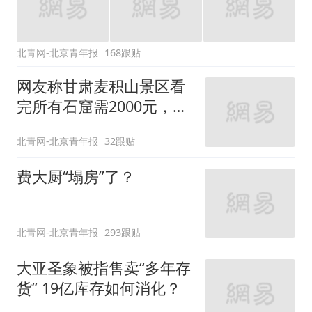
北青网-北京青年报
168跟贴
网友称甘肃麦积山景区看
完所有石窟需2000元，景
区：部分石窟受特别保
北青网-北京青年报
32跟贴
护，游客可按需买
费大厨“塌房”了？
北青网-北京青年报
293跟贴
大亚圣象被指售卖“多年存
货” 19亿库存如何消化？