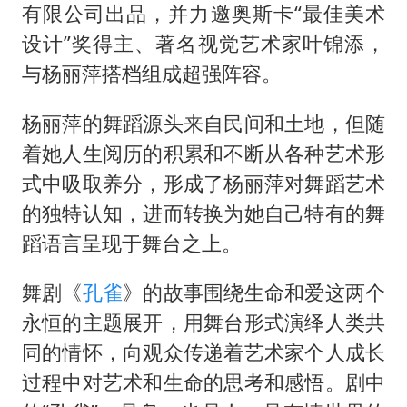
上海全力守护市民“菜篮子”
有限公司出品，并力邀奥斯卡“最佳美术
央视新主播李秋莹母校发文祝贺
设计”奖得主、著名视觉艺术家叶锦添，
国足U17与阿森纳决赛取消 并列冠军
与杨丽萍搭档组成超强阵容。
以军士兵把枪口对准中国记者
杨丽萍的舞蹈源头来自民间和土地，但随
暑期研学游升温 在旅途中增长知识
着她人生阅历的积累和不断从各种艺术形
猫咪过火把节被抹成黑猫
式中吸取养分，形成了杨丽萍对舞蹈艺术
BLG经理辟谣Bin离队
的独特认知，进而转换为她自己特有的舞
蹈语言呈现于舞台之上。
总书记点赞的非遗苗绣焕发新生机
舞剧《
孔雀
》的故事围绕生命和爱这两个
永恒的主题展开，用舞台形式演绎人类共
同的情怀，向观众传递着艺术家个人成长
过程中对艺术和生命的思考和感悟。剧中