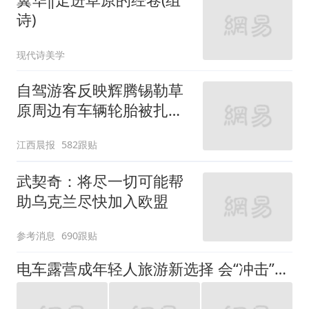
诗)
现代诗美学
自驾游客反映辉腾锡勒草
原周边有车辆轮胎被扎，
修理店铺换胎价格高达千
江西晨报
582跟贴
元，官方发布情况通报
武契奇：将尽一切可能帮
助乌克兰尽快加入欧盟
参考消息
690跟贴
电车露营成年轻人旅游新选择 会“冲击”传统住宿业吗？