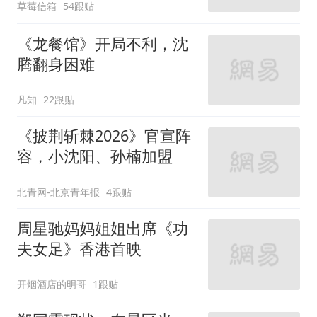
草莓信箱
54跟贴
《龙餐馆》开局不利，沈
腾翻身困难
凡知
22跟贴
《披荆斩棘2026》官宣阵
容，小沈阳、孙楠加盟
北青网-北京青年报
4跟贴
周星驰妈妈姐姐出席《功
夫女足》香港首映
开烟酒店的明哥
1跟贴