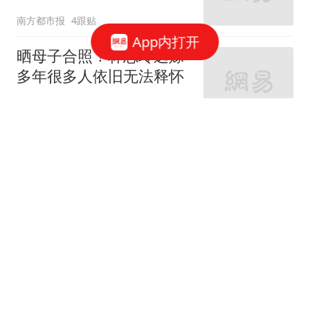
南方都市报
4跟贴
App内打开
晒母子合照！林志玲远嫁
多年很多人依旧无法释怀
精彩背后
38跟贴
段奕宏增肥15斤演文职警
察
影视小锄头
陈道明女儿惊艳亮相，40
岁美艳如天仙
打小我就醜
45跟贴