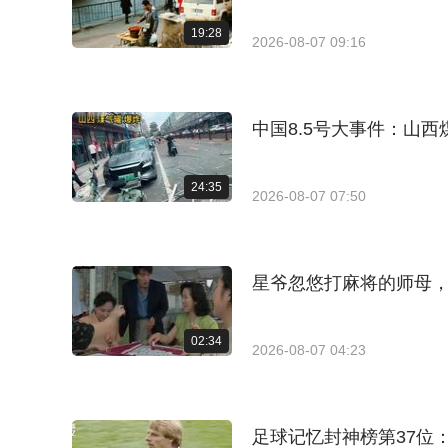
19:28
2026-08-07 09:16
中国8.5号大事件：山
24:35
2026-08-07 07:50
星爷忽悠打麻将的师母
02:34
2026-08-07 04:23
足球记忆封神榜第37位