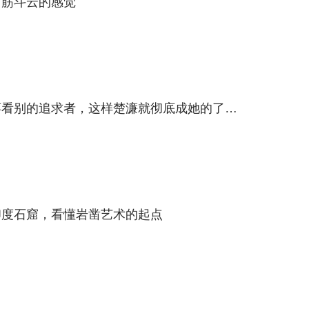
了筋斗云的感觉
萍看别的追求者，这样楚濂就彻底成她的了…
印度石窟，看懂岩凿艺术的起点