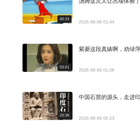
汤姆这次又让杰瑞体验
00:33
2026-08-06 01:44
紫菱这段真婊啊，劝绿
03:01
2026-08-06 01:08
中国石窟的源头，走进
20:36
2026-08-06 00:23