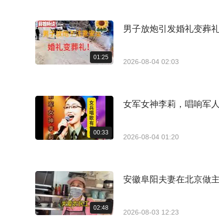
男子放炮引发婚礼变葬
01:25
2026-08-04 02:03
女军女神李莉，唱响军
00:33
2026-08-04 01:20
安徽阜阳夫妻在北京做主
02:48
2026-08-03 12:23