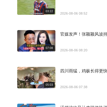
03:22
2026-08-06 08:52
官媒发声！张颖颖风波
07:08
2026-08-06 08:20
四川雨猛，鸡枞长得更
05:03
2026-08-06 07:38