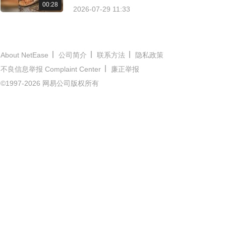
00:28
2026-07-29 11:33
About NetEase
公司简介
联系方法
隐私政策
不良信息举报 Complaint Center
廉正举报
©1997-2026 网易公司版权所有