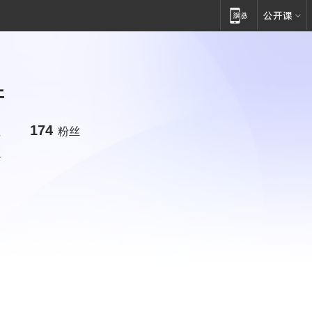
呀
174
注
粉丝
者