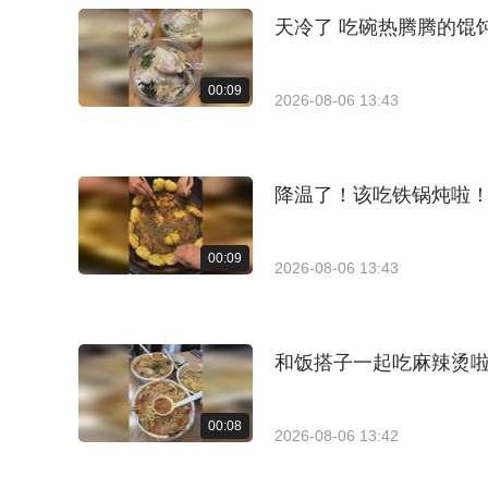
天冷了 吃碗热腾腾的馄
00:09
2026-08-06 13:43
降温了！该吃铁锅炖啦
00:09
2026-08-06 13:43
和饭搭子一起吃麻辣烫
00:08
2026-08-06 13:42