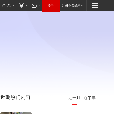
登录
注册免费邮箱
近期热门内容
近一月
近半年