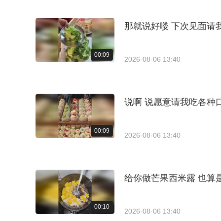
那就说好喽 下次见面请
00:09
2026-08-06 13:40
说啊 说愿意请我吃各种
00:09
2026-08-06 13:40
给你做芒果西米露 也算
00:10
2026-08-06 13:40