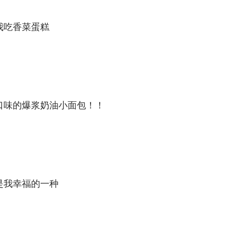
我吃香菜蛋糕
口味的爆浆奶油小面包！！
是我幸福的一种