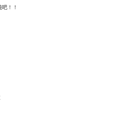
饨吧！！
！
啦