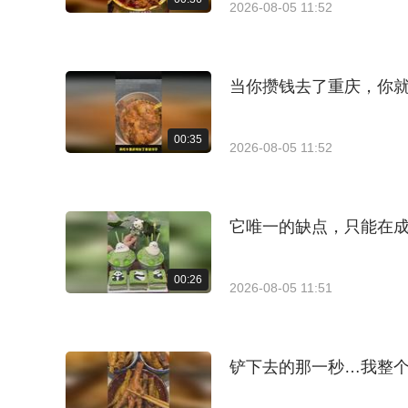
2026-08-05 11:52
当你攒钱去了重庆，你
00:35
2026-08-05 11:52
它唯一的缺点，只能在
00:26
2026-08-05 11:51
铲下去的那一秒…我整