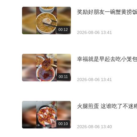
奖励好朋友一碗蟹黄捞
00:12
2026-08-06 13:41
幸福就是早起去吃小笼
00:11
2026-08-06 13:41
火腿煎蛋 这谁吃了不迷
00:10
2026-08-06 13:40