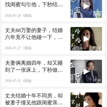
找闺蜜勾引他，下秒结局
意外
07:02
2026-07-28
6
跟贴
丈夫88万娶的妻子，结婚
六年竟不让他碰一下，下
秒做法意外
07:20
2026-07-27
7
跟贴
夫妻俩离婚四年，却又睡
到了一张床上，下秒做法
意外
07:00
2026-07-25
6
跟贴
丈夫结婚十年不同房，却
被妻子撞见他跟闺蜜亲