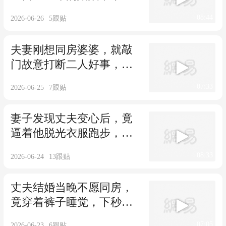
做法意外
08:44
2026-06-26
5
跟贴
夫妻刚想同房婆婆，就敲
门故意打断二人好事，下
秒结局意外
07:33
2026-06-25
7
跟贴
妻子发现丈夫变心后，竟
逼着他脱光衣服跑步，下
秒做法意外
08:33
2026-06-24
13
跟贴
丈夫结婚当晚不愿同房，
竟穿着裤子睡觉，下秒结
局意外
07:05
2026-06-23
6
跟贴