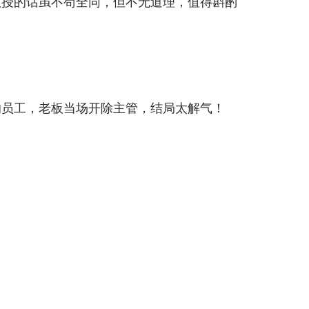
教授的话虽不苟全同，但不无道理，值得斟酌
的员工，老板当场开除主管，结局太解气！