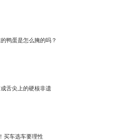
东的鸭蛋是怎么腌的吗？
方成舌尖上的硬核非遗
！买车选车要理性