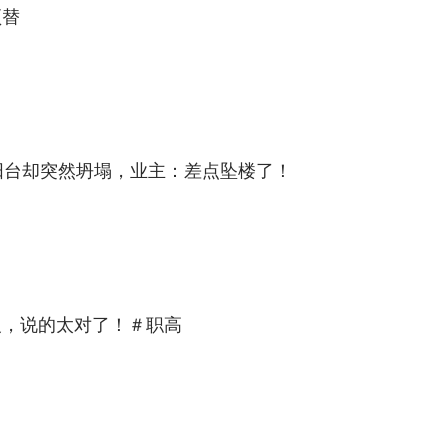
顶替
阳台却突然坍塌，业主：差点坠楼了！
义，说的太对了！＃职高