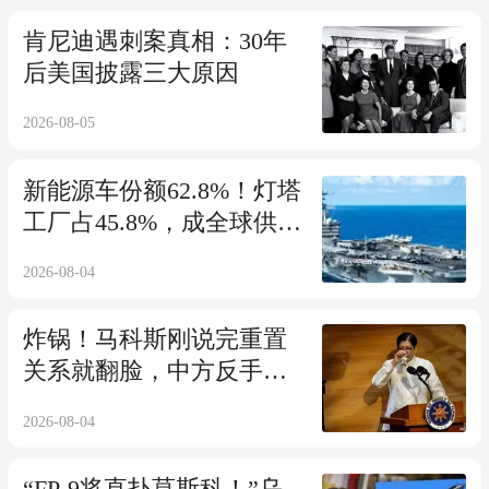
肯尼迪遇刺案真相：30年
后美国披露三大原因
2026-08-05
新能源车份额62.8%！灯塔
工厂占45.8%，成全球供应
链核心枢纽
2026-08-04
炸锅！马科斯刚说完重置
关系就翻脸，中方反手黄
岩岛战备警巡！
2026-08-04