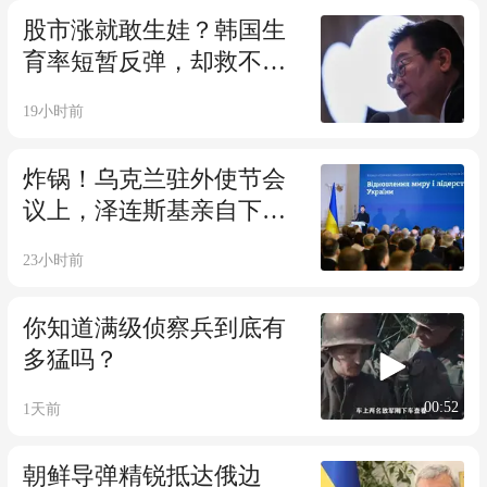
股市涨就敢生娃？韩国生
育率短暂反弹，却救不了
人口危局
19小时前
炸锅！乌克兰驻外使节会
议上，泽连斯基亲自下达
对华外交新指令？
23小时前
你知道满级侦察兵到底有
多猛吗？
00:52
1天前
朝鲜导弹精锐抵达俄边