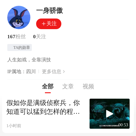
一身骄傲
关注
167
粉丝
0
关注
TA的勋章
人生如戏，全靠演技
IP属地：四川
更多信息
全部
文章
视频
假如你是满级侦察兵，你
知道可以猛到怎样的程度
吗？
00:53
1小时前