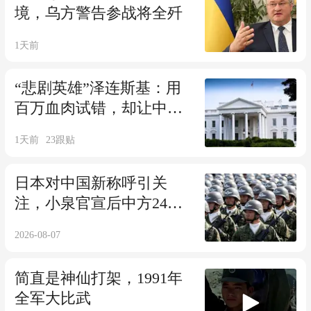
境，乌方警告参战将全歼
1天前
“悲剧英雄”泽连斯基：用
百万血肉试错，却让中国
拿到新的入场券
1天前
23
跟贴
日本对中国新称呼引关
注，小泉官宣后中方24小
时内回应
2026-08-07
简直是神仙打架，1991年
全军大比武