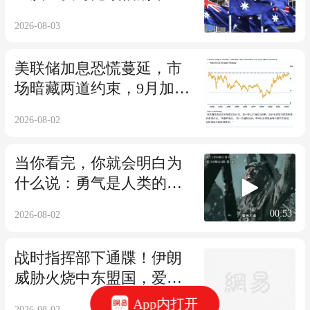
年就碰上这事
2026-08-03
美联储加息恐慌蔓延，市
场暗藏两道约束，9月加息
难落地？
2026-08-02
当你看完，你就会明白为
什么说：勇气是人类的赞
歌
00:53
2026-08-02
战时指挥部下通牒！伊朗
威胁火烧中东盟国，爱国
者库存告急
App内打开
2026-08-02