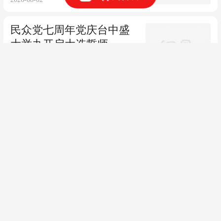
民众党七周年党庆台中盛
大举办开启大选誓师，卢
秀燕秘密到场
2026-08-02
万万没想到，特朗普拿越
南开刀？向世界宣告：不
服你也给我憋着！
2026-08-02
你知道满级侦察兵到底会
有多猛吗？
00:56
2026-08-01