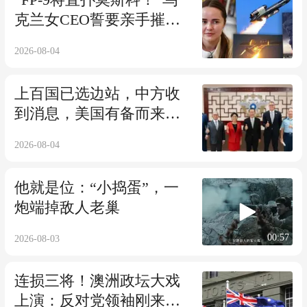
“FP-9将直扑莫斯科！”乌
克兰女CEO誓要亲手摧毁
俄帝国！
2026-08-04
上百国已选边站，中方收
到消息，美国有备而来，
台海出现新变量
2026-08-04
他就是位：“小捣蛋”，一
炮端掉敌人老巢
00:57
2026-08-03
连损三将！澳洲政坛大戏
上演：反对党领袖刚来两