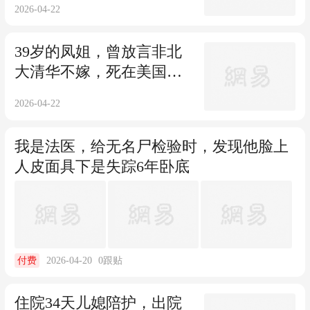
2026-04-22
这四个字
39岁的凤姐，曾放言非北
大清华不嫁，死在美国也
不回去。15年后，她的美
2026-04-22
国梦实现了吗？
我是法医，给无名尸检验时，发现他脸上
人皮面具下是失踪6年卧底
2026-04-20
0
跟贴
付费
住院34天儿媳陪护，出院