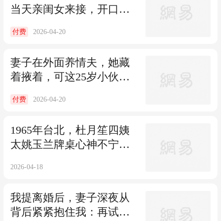
当天亲闺女来接，开口就
要9000元去旅游
2026-04-20
付费
妻子在外面养情夫，她藏
着掖着，可这25岁小伙为
上位坐到了我对面
2026-04-20
付费
1965年台北，杜月笙四姨
太姚玉兰牌桌心神不宁，
浑身燥热，心头预感到家
2026-04-18
中不祥，推门后看见房内
的场景，瞬间哭成泪人
我提离婚后，妻子深夜从
背后紧紧抱住我：再试一