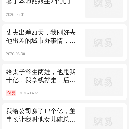
娶了本地姑娘生2个儿子，
回国时她家派专机送我，
2026-03-31
我才知道她的真实身份！
丈夫出差21天，我刚好去
他出差的城市办事情，晚
上8点入住酒店，看见他在
2026-03-30
大厅里，望着他身旁的女
人，我微笑道：先生，您
给太子爷生两娃，他甩我
太太真漂亮
十亿，我拿钱就走，后来
他满世界找我
2026-03-28
付费
我给公司赚了12个亿，董
事长让我叫他女儿陈总，
我：合作愉快