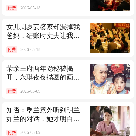
理只叫司机送书包
2026-05-18
付费
女儿周岁宴婆家却漏掉我
爸妈，结账时丈夫让我刷
卡，我笑着离场
2026-05-18
付费
荣亲王府两年隐秘被揭
开，永琪夜夜描摹的画中
人并非小燕子
2026-05-09
付费
知否：墨兰意外听到明兰
如兰的对话，她才明白自
己输得有多惨
2026-05-09
付费