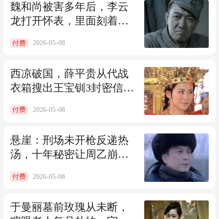
魏和尚被害多年后，李云
龙打开怀表，里面刻着的
真相让他当场痛哭
2026-05-08
付费
西凉破国，薛平贵从代战
衣箱搜出王宝钏3封密信，
都提到了王允
2026-05-08
付费
悬崖：刑场未开枪反递热
汤，十年秘密让周乙崩
溃，真相比仇恨残忍
2026-05-08
付费
于曼丽墓前玫瑰从未断，