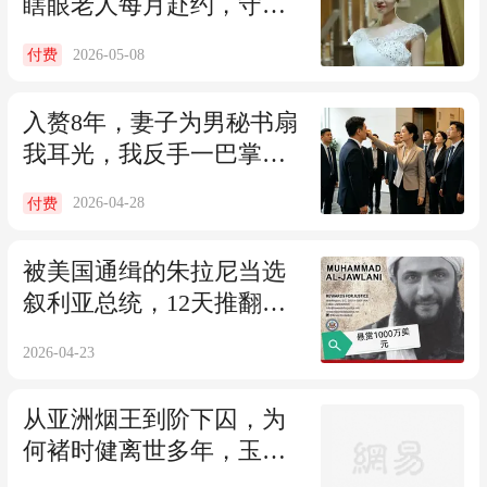
瞎眼老人每月赴约，守墓
二十年才知无遗骨
2026-05-08
付费
入赘8年，妻子为男秘书扇
我耳光，我反手一巴掌甩
出离婚协议
2026-04-28
付费
被美国通缉的朱拉尼当选
叙利亚总统，12天推翻阿
萨德，美国悬赏千万的“恐
2026-04-23
怖分子”，如何成了让美军
撤离的总统？
从亚洲烟王到阶下囚，为
何褚时健离世多年，玉溪
人一直忘不了他？只因为