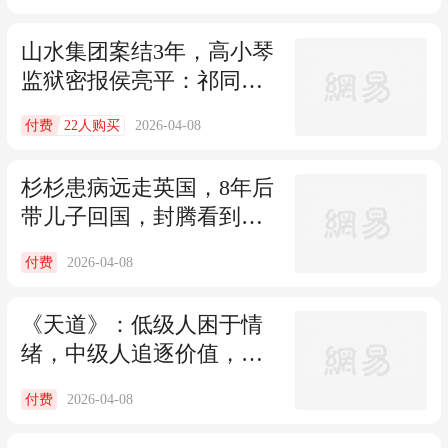
15年后，才知她身份非同
一般！
山水集团案结3年，高小琴
监狱密报侯亮平：祁同伟
背后保护伞还在
22人购买
2026-04-08
付费
杉杉患病远走英国，8年后
带儿子回国，封腾看到孩
子当场跪下大哭
2026-04-08
付费
《天道》：低级人困于情
绪，中级人追逐价值，高
级人都在做2件事
2026-04-08
付费