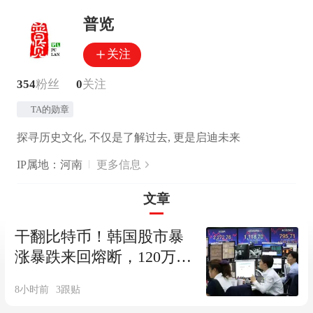
普览
关注
354
粉丝
0
关注
TA的勋章
探寻历史文化, 不仅是了解过去, 更是启迪未来
IP属地：河南
更多信息
文章
干翻比特币！韩国股市暴
涨暴跌来回熔断，120万散
户被反复绞杀！
8小时前
3
跟贴