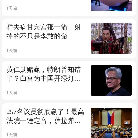
或高达3450公里
1天前
霍去病甘泉宫那一箭，射
掉的不只是李敢的命
1天前
黄仁勋赌赢，特朗普知错
了？白宫为中国开绿灯，
AI斩杀线横空出世
1天前
257名议员彻底赢了！最高
法院一锤定音，萨拉弹劾
案进入终局
1天前