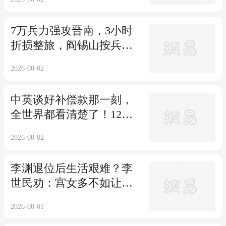
7万兵力强攻晋南，3小时
折损整旅，阎锡山按兵不
动拖垮胡宗南
2026-08-02
中英谈好补偿款那一刻，
全世界都看清楚了！12亿
英镑或要打水漂？
2026-08-02
李渊退位后生活艰难？李
世民劝：宫女多不如让她
们回家嫁人
2026-08-01