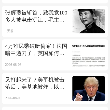
张辉瓒被斩首，致我党100
多人被电击沉江，毛主
席、朱德悲愤交加
1天前
4万难民乘破艇偷家！法国
暗中递刀子，英国如何沦
为超级接盘侠？
2026-08-06
又打起来了？美军机被击
落后，美基地被炸，以军
发起“斩首行动”
2026-08-06