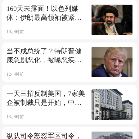
160天未露面！以色列媒
体：伊朗最高领袖被紧急
送医，病情危急？
10小时前
当不成总统了？特朗普健
康急剧恶化，被曝恶疾缠
身，比拜登还严重
12小时前
一天三招反制美国，7家美
企被制裁只是开始，中国
还有更狠的没出
13小时前
纵队司令怒怼军区司令，