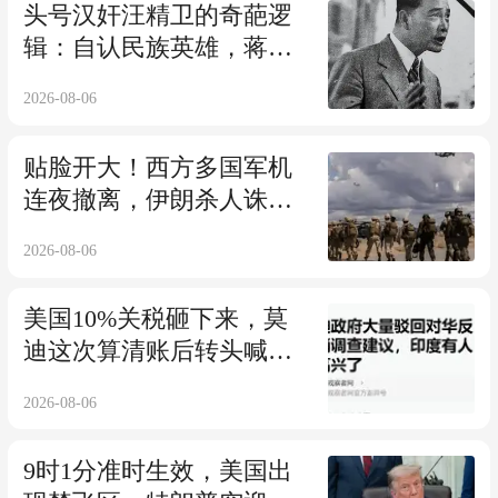
头号汉奸汪精卫的奇葩逻
辑：自认民族英雄，蒋介
石才是高调误国者
2026-08-06
贴脸开大！西方多国军机
连夜撤离，伊朗杀人诛
心，老底被掀翻
2026-08-06
美国10%关税砸下来，莫
迪这次算清账后转头喊
话：快让中国来投资
2026-08-06
9时1分准时生效，美国出