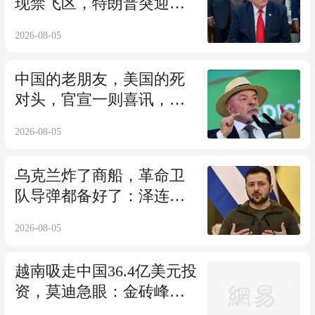
现禁飞区，特朗普突迎噩
耗，倒计时开始
2026-08-05
中国的老朋友，美国的死
对头，官宣一则喜讯，戳
到了特朗普最痛处
2026-08-05
乌克兰炸了商船，革命卫
队导弹都备好了：泽连闯
祸，外长低头认怂
2026-08-05
越南吸走中国36.4亿美元投
资，莫迪急眼：金砖峰会
要把中企拽回来