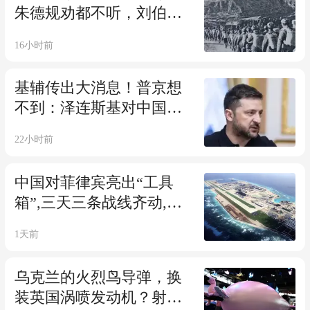
朱德规劝都不听，刘伯
承：把他交给陈赓管
16小时前
基辅传出大消息！普京想
不到：泽连斯基对中国的
态度变得这么快！
22小时前
中国对菲律宾亮出“工具
箱”,三天三条战线齐动,马
科斯彻底傻眼!
1天前
乌克兰的火烈鸟导弹，换
装英国涡喷发动机？射程