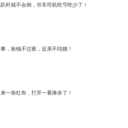
续趴杆就不会倒，吊车司机吃亏吃少了！
件事，捡钱不过夜，近亲不结婚！
送来一块红布，打开一看捧杀了！