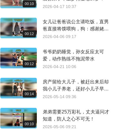
00:10
2026-04-17 10:37
女儿让爸爸说公主请吃饭，直男
爸直接将馍喂狗，狗：感谢姥爷
00:12
打赏
2026-04-06 09:17
爷爷奶奶睡觉，孙女反应太可
爱，动作熟练不拖泥带水
00:12
2026-04-21 10:06
房产留给大儿子，被赶出来后却
我小儿子养老，还好小儿子早有
00:14
准备
2026-05-14 09:36
弟弟需要25万彩礼，丈夫逼问才
知道，防人之心不可无！
00:10
2026-05-06 09:21