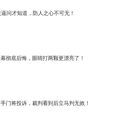
夫逼问才知道，防人之心不可无！
一幕彻底后悔，眼睛打两颗更漂亮了！
对手门将投诉，裁判看到后立马判无效！