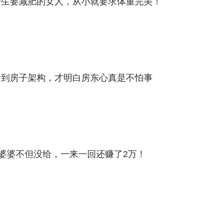
一生要减肥的女人，从小就要求体重完美！
看到房子架构，才明白房东心真是不怕事
来婆婆不但没给，一来一回还赚了2万！