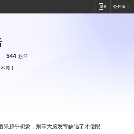
活
544
粉丝
享不停！
后果超乎想象，别等大脑发育缺陷了才傻眼