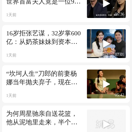
世界首富夫人竟是一位90
后东北姑娘！ 女性力量之
06:36
1天前
朱乔琳：嫁给80岁首富，
不是依附是共生！
16岁拒张艺谋，32岁掌600
亿：从奶茶妹妹到资本玩
家：嫁得好不如活得好”：
07:05
1天前
章泽天把自己活成了资本
“坎坷人生”刀郎的前妻杨
娜当年抛夫弃子，现在后
悔吗？
05:42
1天前
为何周星驰亲自送花篮，
他从泥地里走来，半个港
圈都为他亮灯