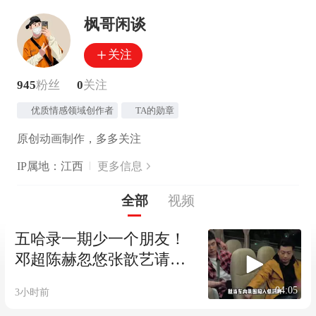
枫哥闲谈
关注
945
粉丝
0
关注
优质情感领域创作者
TA的勋章
原创动画制作，多多关注
IP属地：江西
更多信息
全部
视频
五哈录一期少一个朋友！
邓超陈赫忽悠张歆艺请吃
饭，一唱一和太搞笑了
04:05
3小时前