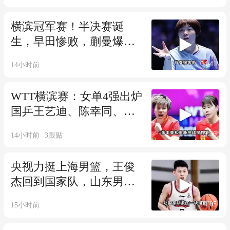
横滨冠军赛！半决赛诞
生，早田惨败，蒯曼爆
发，国乒围攻张本美和
04:41
14小时前
WTT横滨赛：女单4强出炉
国乒王艺迪、陈幸同、蒯
曼围剿张本美和
05:36
14小时前
3
跟贴
央视力挺上海男篮，王俊
杰回到国家队，山东男篮
停止引入王岚嵚
04:05
15小时前