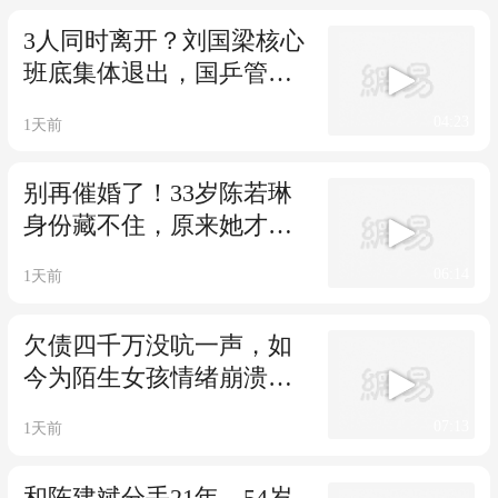
3人同时离开？刘国梁核心
班底集体退出，国乒管理
层迎重大调整！
04:23
1天前
别再催婚了！33岁陈若琳
身份藏不住，原来她才是
真正的“豪门”
06:14
1天前
欠债四千万没吭一声，如
今为陌生女孩情绪崩溃，
王菲果然没看错
07:13
1天前
和陈建斌分手21年，54岁