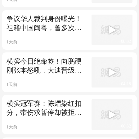
争议华人裁判身份曝光！
祖籍中国闽粤，曾多次做
出对国乒不利判罚
08:32
1天前
横滨今日绝命签！向鹏硬
刚张本怒吼，大迪晋级就
要“手刃”队友？
04:18
1天前
横滨冠军赛：陈熠染红扣
分，带伤求暂停却被拒绝
陈熠这场输得格外委屈
06:32
1天前