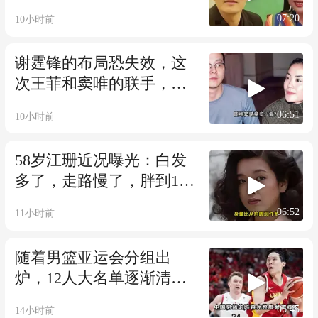
庆奶态度暴露一切
07:20
10小时前
谢霆锋的布局恐失效，这
次王菲和窦唯的联手，给
离异夫妻上了一课
06:51
10小时前
58岁江珊近况曝光：白发
多了，走路慢了，胖到160
斤，没单位也没退休金
06:52
11小时前
随着男篮亚运会分组出
炉，12人大名单逐渐清
晰，两大王牌或回归
06:45
14小时前