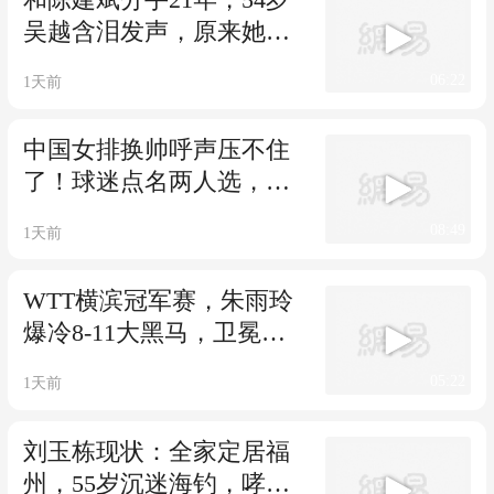
吴越含泪发声，原来她和
黄渤是同类
06:22
1天前
中国女排换帅呼声压不住
了！球迷点名两人选，朱
婷已考教练证布局
08:49
1天前
WTT横滨冠军赛，朱雨玲
爆冷8-11大黑马，卫冕冠
军3-0横扫晋级
05:22
1天前
刘玉栋现状：全家定居福
州，55岁沉迷海钓，哮喘