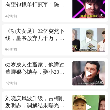
有望包揽单打冠军！陈幸
同为国乒守住荣耀
05:31
4小时前
《功夫女足》22亿突然下
线，星爷放弃几千万，真
相曝光
06:15
6小时前
62岁成人生赢家，他睡过
董卿狠心抛弃，娶小20岁
嫩妻躺平大理
07:00
7小时前
刘晓庆风波升级，古柯削
发明志，调解结果曝光，