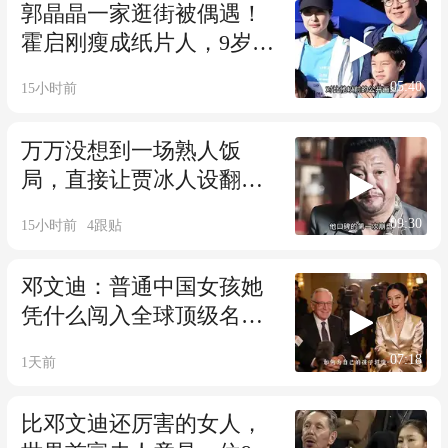
郭晶晶一家逛街被偶遇！
霍启刚瘦成纸片人，9岁女
儿边走路边学习
05:40
15小时前
万万没想到一场熟人饭
局，直接让贾冰人设翻
车？给娱乐圈上了一课
09:30
15小时前
4
跟贴
邓文迪：普通中国女孩她
凭什么闯入全球顶级名利
场！
07:18
1天前
比邓文迪还厉害的女人，