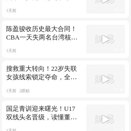
儿子没有走篮球路
04:17
1天前
陈盈骏收历史最大合同！
CBA一天失两名台湾核
心，吸引力迅速崩塌
06:20
1天前
搜救重大转向！22岁失联
女孩线索锁定夺命，全程
无防护令人揪心
07:46
1天前
2
跟贴
国足青训迎来曙光！U17
双线头名晋级，读懂董路
真正的青训价值
07:14
1天前