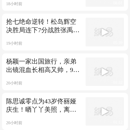
08:01
18小时前
抢七绝命逆转！松岛辉空
决胜局连下7分战胜张禹
珍，晋级横滨四强
05:39
19小时前
杨颖一家出国旅行，亲弟
出镜混血长相高又帅，9岁
小海绵长发清秀
01:32
20小时前
陈思诚零点为43岁佟丽娅
庆生！晒丫丫美照，离婚5
年和前妻成亲人
01:12
20小时前