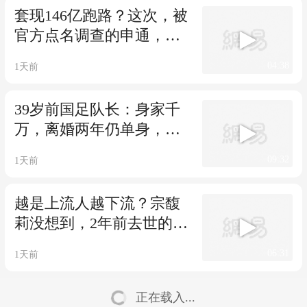
套现146亿跑路？这次，被
官方点名调查的申通，给
所有富豪提了
04:38
1天前
39岁前国足队长：身家千
万，离婚两年仍单身，辞
去主帅赋闲在家
09:32
1天前
越是上流人越下流？宗馥
莉没想到，2年前去世的父
亲竟摆了她一道
06:31
1天前
正在载入...