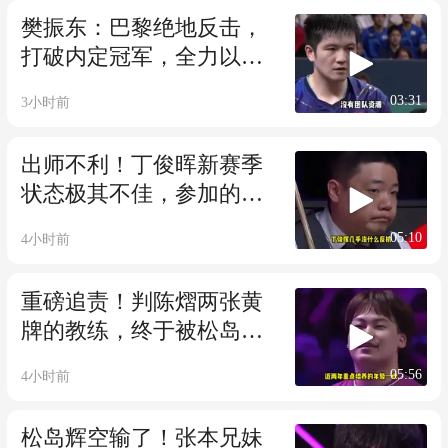
樊振东：巴黎绝地反击，
打破内定冠军，全力以赴
捍卫国乒荣誉
03:31
3小时前
出师不利！丁俊晖新赛季
状态极其不佳，参加的首
站排名赛就遭遇一轮游
05:10
4小时前
重磅追责！判陈熠两张黄
牌的教练，终于被松岛辉
空打脸了
05:56
4小时前
松岛辉空输了！张本兄妹