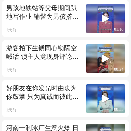
男孩地铁站等父母期间趴
地写作业 辅警为男孩搭建
了“临时学习角”
01:16
1天前
游客拍下生锈同心锁隔空
喊话 锁主人竟现身评论区
网友：又见证了一段奇妙
00:24
1天前
的缘分
好朋友在你发光时由衷为
你鼓掌 只为真诚而彼此照
亮
00:35
1天前
河南一制冰厂生意火爆 日