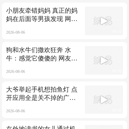
小朋友牵错妈妈 真正的妈
妈在后面等男孩发现 网
友：那个姨姨也是怪好
00:22
2026-08-06
哩！
狗和水牛们撒欢狂奔 水
牛：感觉它傻傻的 网友：
它们好快乐啊
00:32
2026-08-06
大爷举起手机想拍鱼灯 点
开应用全是关不掉的广告
网友：活动结束了大爷还
00:20
2026-08-06
在关软件
在外地读书的女儿通过机