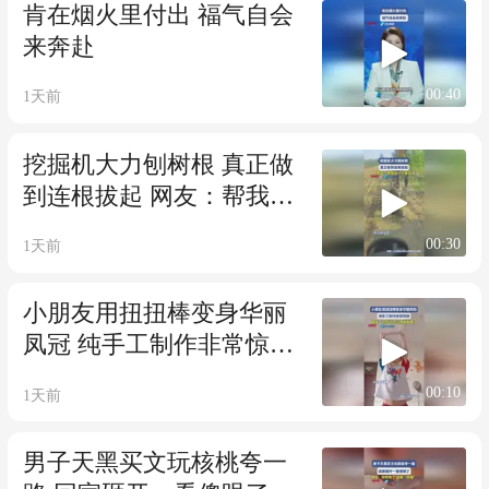
肯在烟火里付出 福气自会
来奔赴
00:40
1天前
挖掘机大力刨树根 真正做
到连根拔起 网友：帮我拔
一下智齿
00:30
1天前
小朋友用扭扭棒变身华丽
凤冠 纯手工制作非常惊艳
网友：这手艺可以持续发
00:10
1天前
展了
男子天黑买文玩核桃夸一