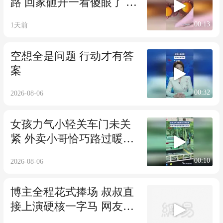
路 回家砸开一看傻眼了 网
友：挖到宝了 这是“核蛋”
00:13
1天前
空想全是问题 行动才有答
案
00:32
2026-08-06
女孩力气小轻关车门未关
紧 外卖小哥恰巧路过暖心
关上
00:10
2026-08-06
博主全程花式捧场 叔叔直
接上演硬核一字马 网友：
给叔夸得分不清凳子