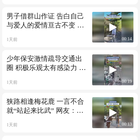
男子借群山作证 告白自己
与爱人的爱情亘古不变 网
友：这是很多人终其一生
00:14
1天前
寻找的爱
少年保安激情疏导交通出
圈 积极乐观太有感染力 网
友：热爱可抵漫长日常
00:19
1天前
狭路相逢梅花鹿 一言不合
就“站起来比武” 网友：刚
开始我还以为要撞头呢
00:13
1天前