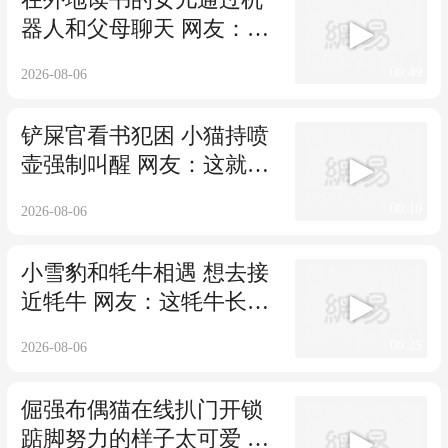
器人和父母聊天 网友：我
急需一个和我爸妈沟通
00:49
2026-08-06
铲屎官看书犯困 小猫持喷
壶强制叫醒 网友：这就是
《饱读湿书》
00:10
2026-08-06
小雪豹和牦牛相遇 想去接
近牦牛 网友：这牦牛长得
像座小山一样大
00:25
2026-08-06
倔强布偶猫在线扒门开锁
踮脚努力的样子太可爱 网