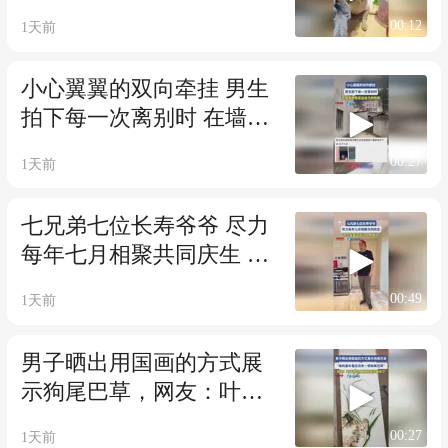
狗：我希望永远陪着你
00:12
1天前
小心翼翼的双向牵挂 男生
拍下每一次离别时 在墙角
悄悄目送自己的奶奶
00:27
1天前
七兄弟七位长寿爷爷 尽力
每年七月相聚共同庆生 这
一大家子太让人羡慕了！
00:49
1天前
男子晒出用国画的方式展
示狗尾巴草，网友：叶子
那几笔都够我学两年了
00:27
1天前