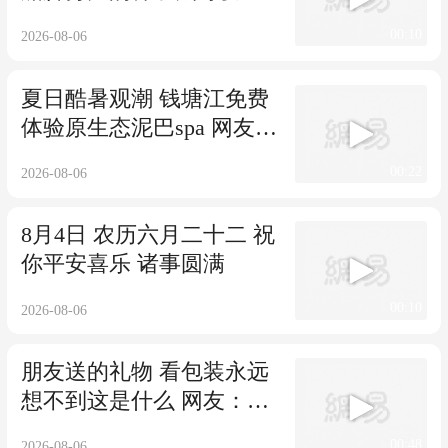
友：这么聪明应该去上学
00:10
2026-08-06
夏日酷暑观潮 钱塘江免费
体验原生态泥巴spa 网友：
哟 怎么还有野生阿萨姆奶
00:22
2026-08-06
茶
8月4日 农历六月二十二 祝
你平安喜乐 诸事圆满
00:10
2026-08-06
朋友送的礼物 看包装永远
想不到这是什么 网友：用
完了壳可以送我吗
00:48
2026-08-06