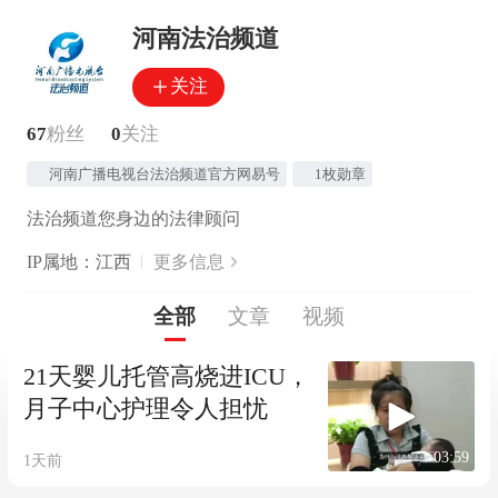
河南法治频道
关注
67
粉丝
0
关注
河南广播电视台法治频道官方网易号
1枚勋章
法治频道您身边的法律顾问
IP属地：江西
更多信息
全部
文章
视频
21天婴儿托管高烧进ICU，
月子中心护理令人担忧
03:59
1天前