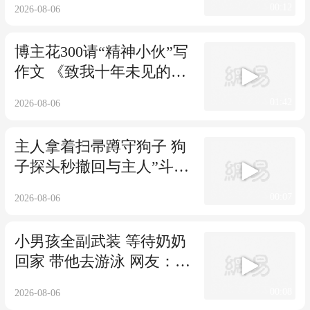
00:12
2026-08-06
博主花300请“精神小伙”写
作文 《致我十年未见的妈
妈》看哭全网
01:42
2026-08-06
主人拿着扫帚蹲守狗子 狗
子探头秒撤回与主人”斗智
斗勇“ 网友：对方撤回了一
00:07
2026-08-06
个狗头
小男孩全副武装 等待奶奶
回家 带他去游泳 网友：我
们游泳人的心是非常焦急
00:08
2026-08-06
的