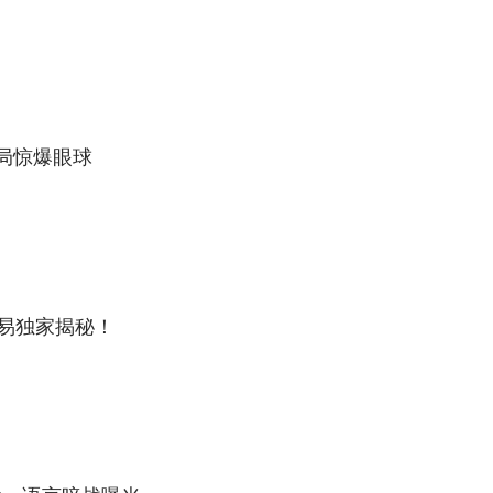
局惊爆眼球
网易独家揭秘！