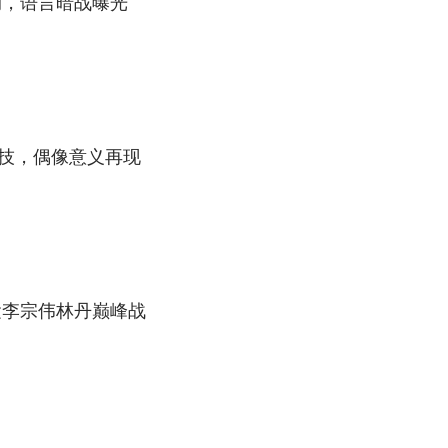
动，语言暗战曝光
技，偶像意义再现
运李宗伟林丹巅峰战