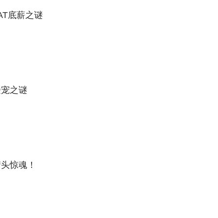
AT底薪之谜
受宠之谜
街头惊魂！