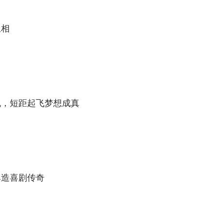
生相
机，短距起飞梦想成真
典造喜剧传奇