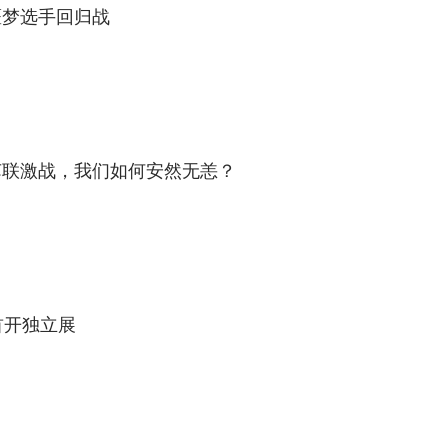
噩梦选手回归战
苏联激战，我们如何安然无恙？
首开独立展