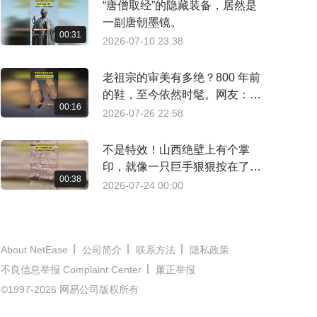
“唐僧取经”的隐藏装备，居然是
一副唐朝墨镜。
00:31
2026-07-10 23:38
老祖宗的审美有多绝？800 年前
的鞋，至今依然时髦。网友：这
00:16
不就是我脚上的#编织鞋 ！
2026-07-26 22:58
不是特效！山西绝壁上有个掌
印，就像一只巨手狠狠按在了岩
00:38
壁上。
2026-07-24 00:00
About NetEase
公司简介
联系方法
隐私政策
不良信息举报 Complaint Center
廉正举报
©1997-2026 网易公司版权所有