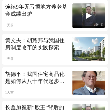
连续9年无亏损地方养老基
金成绩出炉
04:11
1天前
黄文夫：胡耀邦与我国住
房制度改革的实践探索
1天前
胡德平：我国住宅商品化
是如何从八十年代起步
的？（上）
1天前
长鑫加冕新“股王”背后的