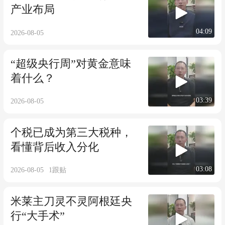
产业布局
04:09
2026-08-05
“超级央行周”对黄金意味
着什么？
03:39
2026-08-05
个税已成为第三大税种，
看懂背后收入分化
03:08
2026-08-05
1
跟贴
米莱主刀灵不灵阿根廷央
行“大手术”