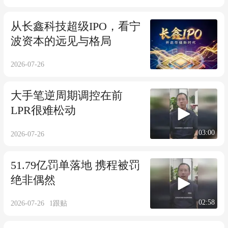
从长鑫科技超级IPO，看宁
波资本的远见与格局
2026-07-26
大手笔逆周期调控在前
LPR很难松动
03:00
2026-07-26
51.79亿罚单落地 携程被罚
绝非偶然
02:58
2026-07-26
1
跟贴