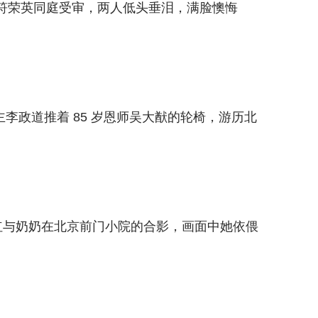
妻子符荣英同庭受审，两人低头垂泪，满脸懊悔
得主李政道推着 85 岁恩师吴大猷的轮椅，游历北
红与奶奶在北京前门小院的合影，画面中她依偎