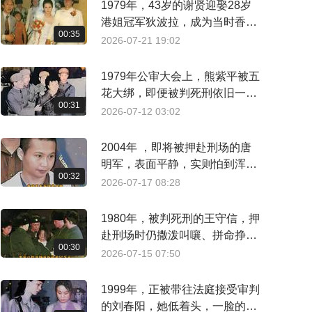
1979年，43岁的谢贤迎娶28岁
港姐冠军狄波拉，成为当时香港
00:35
娱乐圈轰动一时的世纪婚礼
2026-07-21 19:02
1979年公审大会上，熊紫平被五
花大绑，即便被判死刑依旧一脸
00:31
桀骜
2026-07-12 03:02
2004年 ，即将被押赴刑场的唐
明军，表面平静，实则怕到浑身
00:32
发软、不停发抖
2026-07-17 08:28
1980年，被判死刑的王守信，押
赴刑场时仍撒泼叫嚷、拼命挣脱
00:30
法绳
2026-07-15 07:50
1999年，正被带往法庭接受审判
的刘春阳，她低着头，一脸的懊