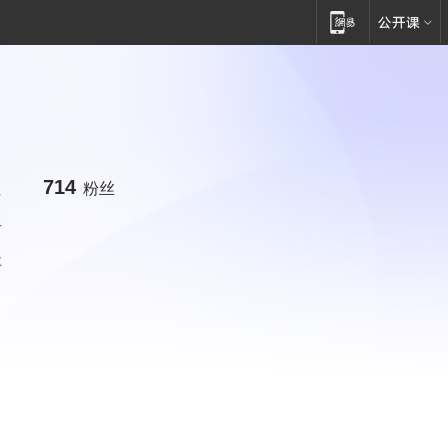
714
注
粉丝
者
事