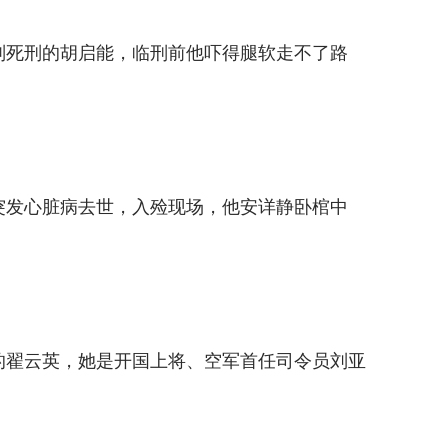
被判死刑的胡启能，临刑前他吓得腿软走不了路
因突发心脏病去世，入殓现场，他安详静卧棺中
衔的翟云英，她是开国上将、空军首任司令员刘亚