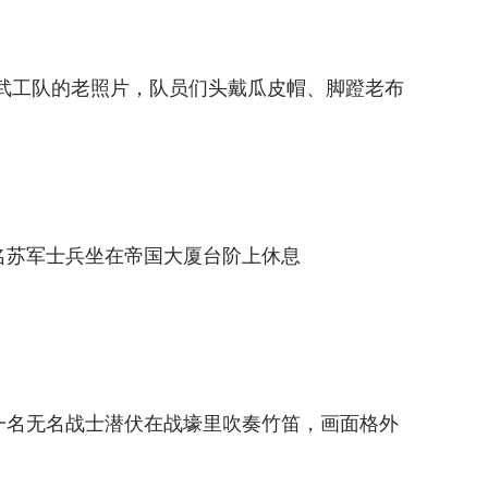
敌后武工队的老照片，队员们头戴瓜皮帽、脚蹬老布
两名苏军士兵坐在帝国大厦台阶上休息
，一名无名战士潜伏在战壕里吹奏竹笛，画面格外