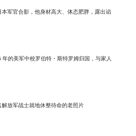
与日本军官合影，他身材高大、体态肥胖，露出谄
 6 年的美军中校罗伯特・斯特罗姆归国，与家人
一名解放军战士就地休整待命的老照片