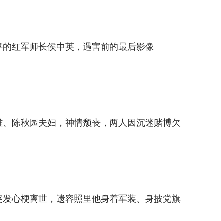
被俘的红军师长侯中英，遇害前的最后影像
满雄、陈秋园夫妇，神情颓丧，两人因沉迷赌博欠
月突发心梗离世，遗容照里他身着军装、身披党旗