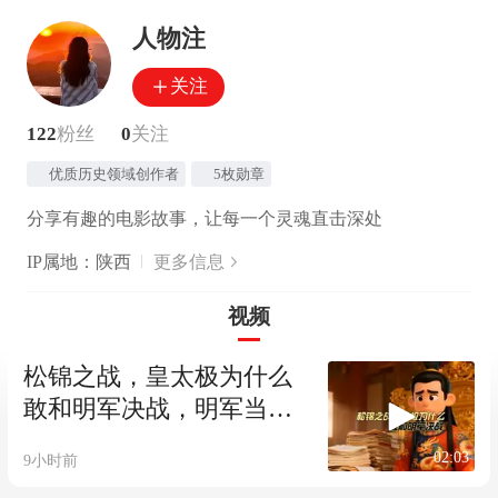
人物注
关注
122
粉丝
0
关注
优质历史领域创作者
5枚勋章
分享有趣的电影故事，让每一个灵魂直击深处
IP属地：陕西
更多信息
视频
松锦之战，皇太极为什么
敢和明军决战，明军当时
什么状况
02:03
9小时前