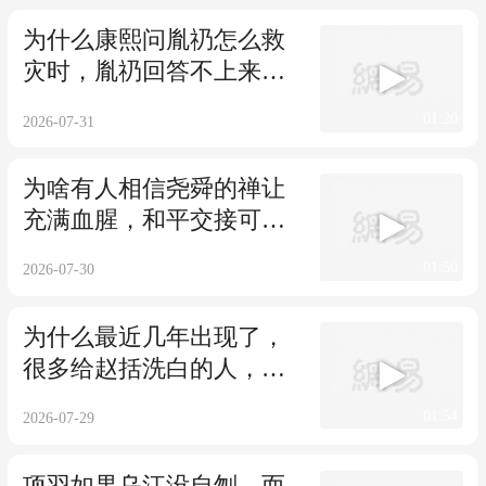
为什么康熙问胤礽怎么救
灾时，胤礽回答不上来，
明显是甩锅很清楚
01:20
2026-07-31
为啥有人相信尧舜的禅让
充满血腥，和平交接可能
性为零
01:50
2026-07-30
为什么最近几年出现了，
很多给赵括洗白的人，如
果廉颇去会怎样
01:54
2026-07-29
项羽如果乌江没自刎，而