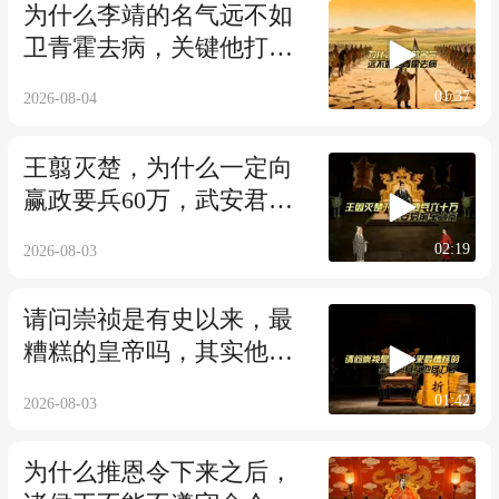
为什么李靖的名气远不如
卫青霍去病，关键他打仗
太无聊了
01:37
2026-08-04
王翦灭楚，为什么一定向
赢政要兵60万，武安君前
车之鉴
02:19
2026-08-03
请问崇祯是有史以来，最
糟糕的皇帝吗，其实他尽
力了
01:42
2026-08-03
为什么推恩令下来之后，