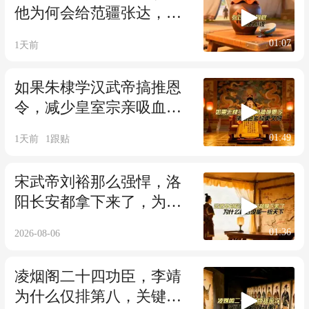
他为何会给范疆张达，单
独接近自己的机会
01:07
1天前
如果朱棣学汉武帝搞推恩
令，减少皇室宗亲吸血，
明朝会延续更久吗
01:49
1天前
1
跟贴
宋武帝刘裕那么强悍，洛
阳长安都拿下来了，为何
最后没能一统天下
01:36
2026-08-06
凌烟阁二十四功臣，李靖
为什么仅排第八，关键你