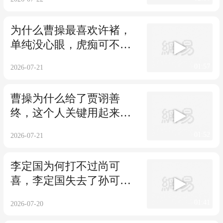
为什么曹操最喜欢许褚，
单纯没心眼，虎痴可不是
白叫的
01:57
2026-07-21
曹操为什么给了贾诩善
终，这个人关键用起来确
实顺手
01:52
2026-07-21
李定国为何打不过尚可
喜，李定国失去了孙可望
的支持，真是太遗憾
01:41
2026-07-20