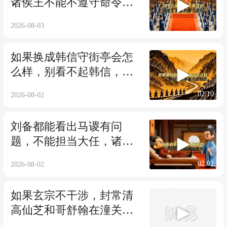
诸侯王不能不遵守命令，
汉武帝有多厉害
01:57
2026-08-03
如果换成韩信守街亭会怎
么样，别看不起韩信，对
他岂不是信手拈来
02:10
2026-08-02
刘备都能看出马谡有问
题，不能担当大任，诸葛
亮他没看出来吗
02:02
2026-08-02
如果玄宗不干涉，封常清
高仙芝和哥舒翰在潼关，
能挡住安禄山吗