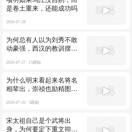
是卷土重来，还能成功吗
01:19
2026-07-28
为何总有人以为刘秀不敢
动豪强，西汉的教训摆在
那，他为什么要动
01:52
2026-07-27
15
跟贴
为什么明末看起来名将名
相辈出，崇祯也励精图
治，最后大明却亡了
01:50
2026-07-26
5
跟贴
宋太祖自己是个武将出
身，为何要定下重文抑武