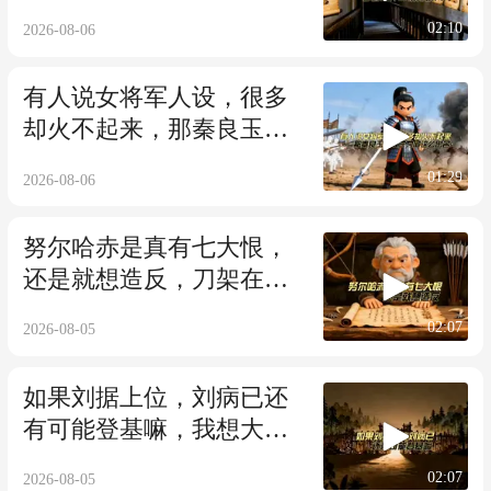
要看前七都是谁
02:10
2026-08-06
有人说女将军人设，很多
却火不起来，那秦良玉花
木兰为何这么出名
01:29
2026-08-06
努尔哈赤是真有七大恨，
还是就想造反，刀架在脖
子上了也没办法
02:07
2026-08-05
如果刘据上位，刘病已还
有可能登基嘛，我想大概
率当不了
02:07
2026-08-05