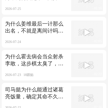
的基调，教训太惨痛
01:10
2026-07-25
为什么姜维最后一计那么
出名，不就是离间计吗，
后世为何怀念
02:05
2026-07-24
为什么霍去病会当众射杀
李敢，这步棋太臭了，霍
去病究竟怎么想的
02:22
2026-07-23
18
跟贴
司马懿为什么能通过诸葛
亮饭量，确定其命不久
矣，他是怎么观察的
02:16
2026-07-22