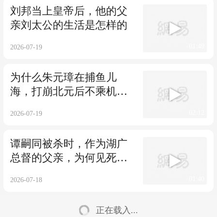
刘邦当上皇帝后，他的父
亲刘太公的生活是怎样的
01:49
2026-07-19
为什么朱元璋在捕鱼儿
海，打崩北元后不乘机统
治漠北
02:12
2026-07-19
谭嗣同被杀时，作为湖广
总督的父亲，为何见死不
救
01:40
2026-07-18
正在载入...