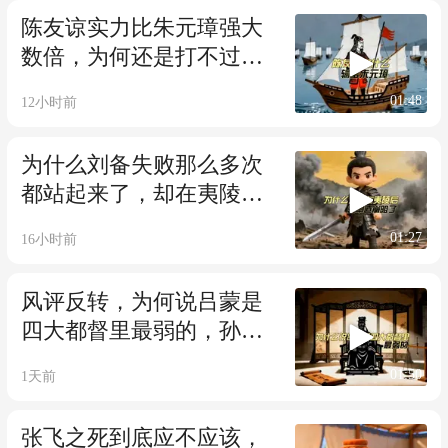
陈友谅实力比朱元璋强大
数倍，为何还是打不过
他，到底哪出了问题
01:48
12小时前
为什么刘备失败那么多次
都站起来了，却在夷陵大
败后就中道崩阻了
01:27
16小时前
风评反转，为何说吕蒙是
四大都督里最弱的，孙权
的态度就能看出来
01:50
1天前
张飞之死到底应不应该，