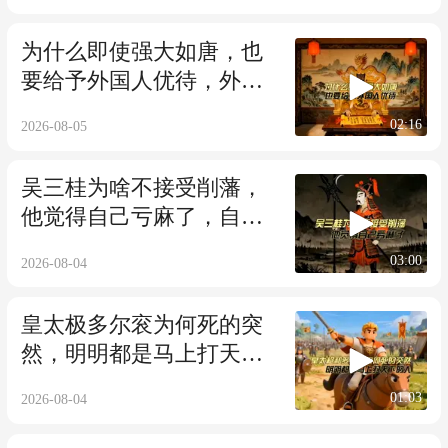
为什么即使强大如唐，也
要给予外国人优待，外国
人也有统战价值
02:16
2026-08-05
吴三桂为啥不接受削藩，
他觉得自己亏麻了，自己
可是立了汗马功劳
03:00
2026-08-04
皇太极多尔衮为何死的突
然，明明都是马上打天下
的人，怎么会这样
01:03
2026-08-04