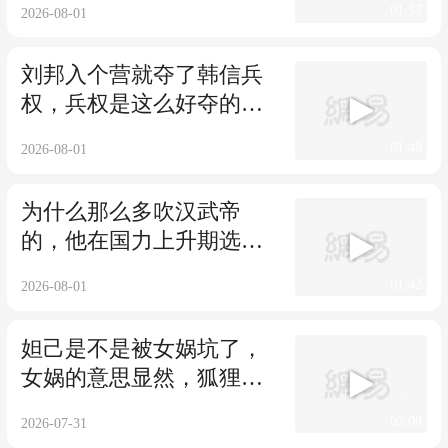
01:37
2026-08-01
刘邦入个营就夺了韩信兵
权，兵权是这么好夺的
吗，看看刘邦的办法
01:49
2026-08-01
为什么那么多吹汉武帝
的，他在国力上升期选择
开疆拓土，所以他牛
01:42
2026-08-01
妲己是不是被女娲坑了，
女娲的意思显然，狐狸精
妲己并没明白
02:00
2026-07-31