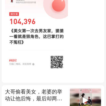
大哥偷看美女，老婆的举
动让他后悔，最后却两级
反转！