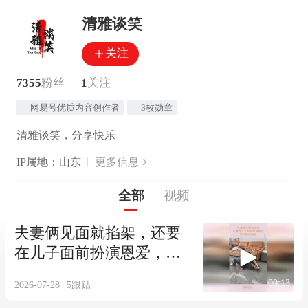
清雅谈笑
关注
7355
粉丝
1
关注
网易号优质内容创作者
3枚勋章
清雅谈笑，分享快乐
IP属地：山东
更多信息
全部
视频
夫妻俩见面就掐架，还要
在儿子面前扮演恩爱，孩
子彻底误会
00:13
2026-07-28
5
跟贴