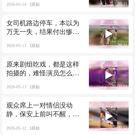
00:11
2026-05-14
1
跟贴
女司机路边停车，本以为
万无一失，结果付出惨痛
的代价！
00:11
2026-05-13
1
跟贴
原来剧组吃戏，都是这样
拍摄的，难怪演员怎么吃
都不胖！
00:14
2026-05-13
1
跟贴
观众席上一对情侣没动
静，保安上前叫不醒，低
头一看脸色大变
00:12
2026-05-12
1
跟贴