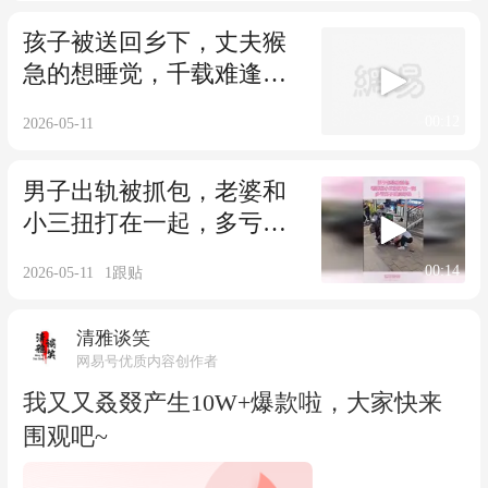
孩子被送回乡下，丈夫猴
急的想睡觉，千载难逢的
好机会就这？
00:12
2026-05-11
男子出轨被抓包，老婆和
小三扭打在一起，多亏男
子反应够快
00:14
2026-05-11
1
跟贴
清雅谈笑
网易号优质内容创作者
我又又叒叕产生10W+爆款啦，大家快来
围观吧~