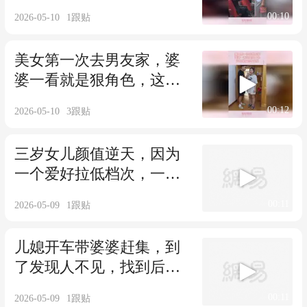
散开！
00:10
2026-05-10
1
跟贴
美女第一次去男友家，婆
婆一看就是狠角色，这巴
掌打的不冤枉
00:12
2026-05-10
3
跟贴
三岁女儿颜值逆天，因为
一个爱好拉低档次，一看
就是奶奶带大的
00:11
2026-05-09
1
跟贴
儿媳开车带婆婆赶集，到
了发现人不见，找到后吓
出一身冷汗
00:11
2026-05-09
1
跟贴