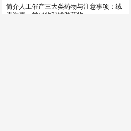
简介人工催产三大类药物与注意事项：绒
膜激素、类似物和辅助药物
2026-04-05
0
跟贴
活鱼麻醉的是与非！
2026-03-27
鱼类很多代谢病，本质都
是炎症驱动