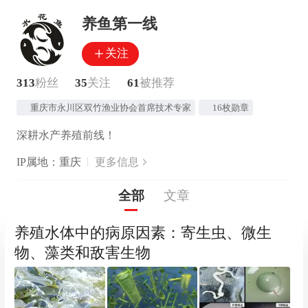
养鱼第一线
关注
313
粉丝
35
关注
61
被推荐
重庆市永川区双竹渔业协会首席技术专家
16枚勋章
深耕水产养殖前线！
IP属地：重庆
更多信息
全部
文章
养殖水体中的病原因素：寄生虫、微生
物、藻类和敌害生物