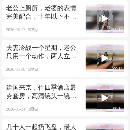
老公上厕所，老婆的表情
完美配合，十年以下不可
能有的默契
00:12
2026-06-17
5
跟贴
夫妻冷战一个星期，老公
只用一个动作，两人立马
和好如初
00:12
2026-05-30
5
跟贴
建国来京，住四季酒店最
夯套房，高清镜头一镜到
底
00:10
2026-05-14
3
跟贴
几十人一起扔飞盘，最大