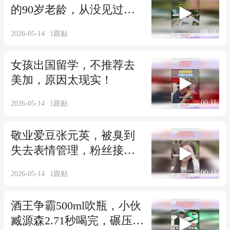
的90岁老龄，从没见过如
此壮观景象
00:11
2026-05-14
1
跟贴
女孩出国留学，不推荐去
美加，原因太现实！
00:11
2026-05-14
1
跟贴
敬业爱豆张元英，被臭到
失去表情管理，粉丝接机
都不洗澡吗
00:11
2026-05-14
1
跟贴
酒王争霸500ml吹瓶，小伙
臧源森2.71秒喝完，碾压14