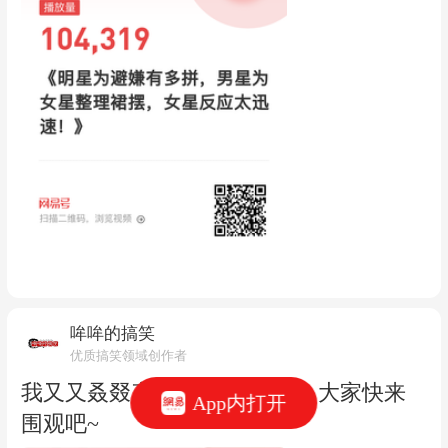
哞哞的搞笑
优质搞笑领域创作者
我又又叒叕产生10W+爆款啦，大家快来
App内打开
围观吧~