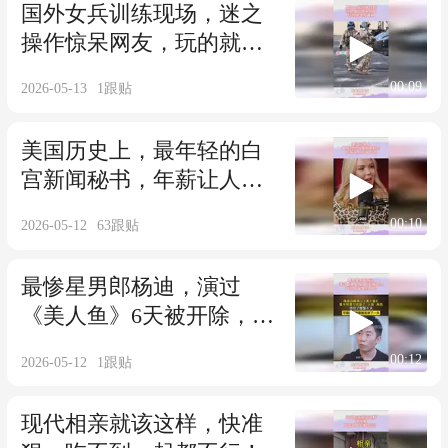
国外女兵训练现场，迷之
操作惊呆网友，玩的就是
反差萌
00:09
2026-05-13
1
跟贴
美国历史上，最年轻的白
宫新闻秘书，年薪让人惊
掉下巴
00:10
2026-05-12
63
跟贴
最惨星男郎杨迪，演过
《美人鱼》6天被开除，戏
份保留换别人脸
00:12
2026-05-12
1
跟贴
现代相亲就该这样，快准