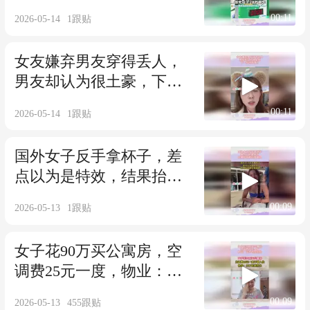
年冠军！
00:11
2026-05-14
1
跟贴
女友嫌弃男友穿得丢人，
男友却认为很土豪，下一
秒网友懂了！
00:11
2026-05-14
1
跟贴
国外女子反手拿杯子，差
点以为是特效，结果抬手
瞬间看傻眼
00:09
2026-05-13
1
跟贴
女子花90万买公寓房，空
调费25元一度，物业：交
不起就别住
00:09
2026-05-13
455
跟贴