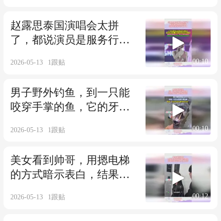
赵露思泰国演唱会太拼
了，都说演员是服务行
业，她实实在在做到了
00:10
2026-05-13
1
跟贴
男子野外钓鱼，到一只能
咬穿手掌的鱼，它的牙齿
不戳到自己吗？
00:10
2026-05-13
1
跟贴
美女看到帅哥，用摁电梯
的方式暗示表白，结果帅
哥反应太大猪蹄子
00:12
2026-05-13
1
跟贴