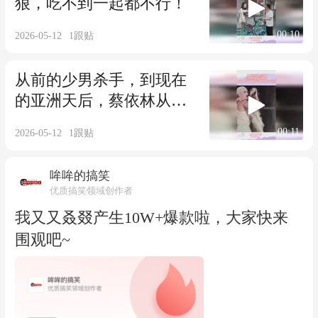
狠，吃不到一起都不行！
00:10
2026-05-12
1
跟贴
从前的少男杀手，到现在
的亚洲天后，蔡依林从来
不做谁的公主
00:11
2026-05-12
1
跟贴
哞哞的搞笑
优质搞笑领域创作者
我又又叒叕产生10W+爆款啦，大家快来
围观吧~