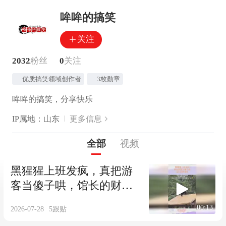
哞哞的搞笑
关注
2032
粉丝
0
关注
优质搞笑领域创作者
3枚勋章
哞哞的搞笑，分享快乐
IP属地：山东
更多信息
全部
视频
黑猩猩上班发疯，真把游
客当傻子哄，馆长的财神
爷
00:13
2026-07-28
5
跟贴