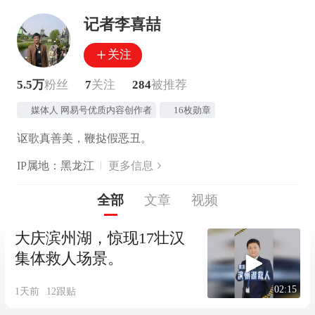
记者李喜喆
关注
5.5万
粉丝
7
关注
284
被推荐
媒体人 网易号优质内容创作者
16枚勋章
讴歌真善美，鞭挞假恶丑。
IP属地：黑龙江
更多信息
全部
文章
视频
大庆滨州湖，惊现17壮汉
集体救人场景。
02:15
1天前
12
跟贴