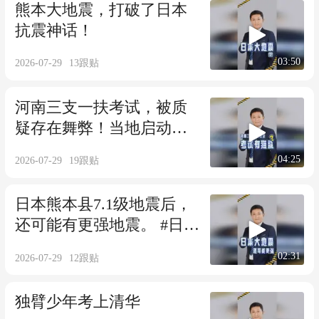
熊本大地震，打破了日本
抗震神话！
03:50
2026-07-29
13
跟贴
河南三支一扶考试，被质
疑存在舞弊！当地启动调
查。
04:25
2026-07-29
19
跟贴
日本熊本县7.1级地震后，
还可能有更强地震。 #日本
地震
02:31
2026-07-29
12
跟贴
独臂少年考上清华