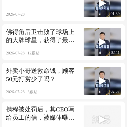
01:39
2026-07-28
佛得角后卫击败了球场上
的大牌球星，获得了最佳
进球第一名。
02:11
2026-07-28
12
跟贴
外卖小哥送救命钱，顾客
50元打赏少了吗？
02:37
2026-07-28
3
跟贴
携程被处罚后，其CEO写
给员工的信，被媒体曝
光。