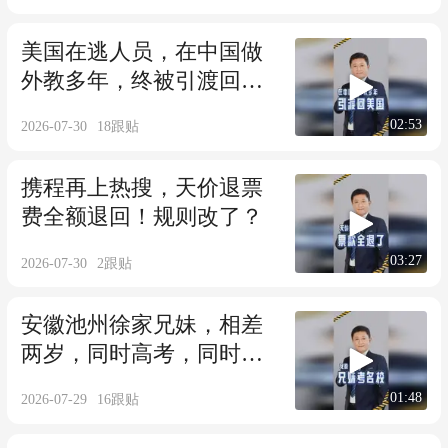
美国在逃人员，在中国做
外教多年，终被引渡回
国。
02:53
2026-07-30
18
跟贴
携程再上热搜，天价退票
费全额退回！规则改了？
03:27
2026-07-30
2
跟贴
安徽池州徐家兄妹，相差
两岁，同时高考，同时考
取名校。
01:48
2026-07-29
16
跟贴