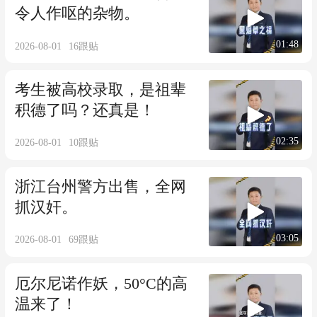
令人作呕的杂物。
01:48
2026-08-01
16
跟贴
考生被高校录取，是祖辈
积德了吗？还真是！
02:35
2026-08-01
10
跟贴
浙江台州警方出售，全网
抓汉奸。
03:05
2026-08-01
69
跟贴
厄尔尼诺作妖，50°C的高
温来了！