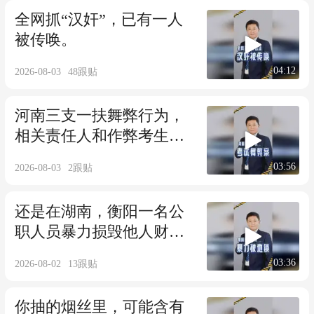
全网抓“汉奸”，已有一人
被传唤。
04:12
2026-08-03
48
跟贴
河南三支一扶舞弊行为，
相关责任人和作弊考生，
将接受怎样处罚？
03:56
2026-08-03
2
跟贴
还是在湖南，衡阳一名公
职人员暴力损毁他人财物
上热搜。
03:36
2026-08-02
13
跟贴
你抽的烟丝里，可能含有