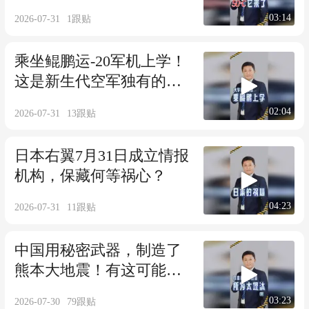
03:14
2026-07-31
1
跟贴
乘坐鲲鹏运-20军机上学！
这是新生代空军独有的荣
光。
02:04
2026-07-31
13
跟贴
日本右翼7月31日成立情报
机构，保藏何等祸心？
04:23
2026-07-31
11
跟贴
中国用秘密武器，制造了
熊本大地震！有这可能
吗？
03:23
2026-07-30
79
跟贴