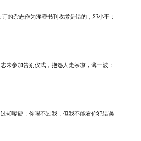
战士订的杂志作为淫秽书刊收缴是错的，邓小平：
同志未参加告别仪式，抱怨人走茶凉，薄一波：
不过却嘴硬：你喝不过我，但我不能看你犯错误