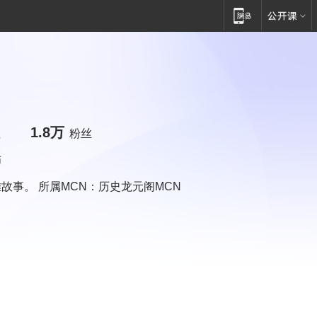
1.8万
注
粉丝
师
故事。 所属MCN：历史龙元阁MCN