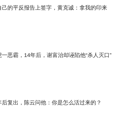
在自己的平反报告上签字，黄克诚：拿我的印来
毙一恶霸，14年后，谢富治却诬陷他“杀人灭口”
多年后复出，陈云问他：你是怎么活过来的？