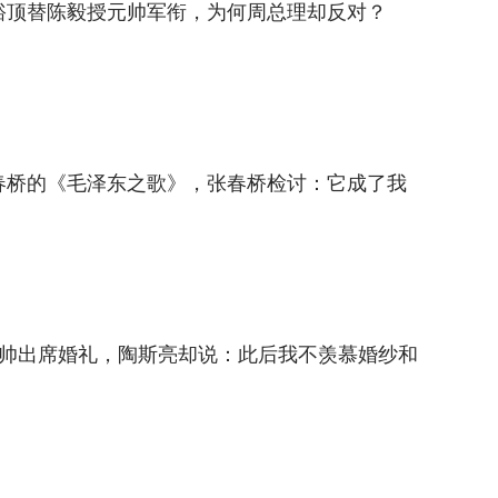
粟裕顶替陈毅授元帅军衔，为何周总理却反对？
张春桥的《毛泽东之歌》，张春桥检讨：它成了我
位元帅出席婚礼，陶斯亮却说：此后我不羡慕婚纱和