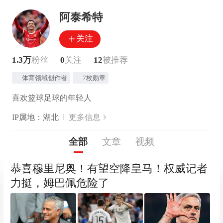
阿泰希特
关注
1.3万
粉丝
0
关注
12
被推荐
体育领域创作者
7枚勋章
喜欢篮球足球的年轻人
IP属地：湖北
更多信息
全部
文章
视频
恭喜穆里尼奥！有望空降皇马！权威记者
力挺，姆巴佩危险了