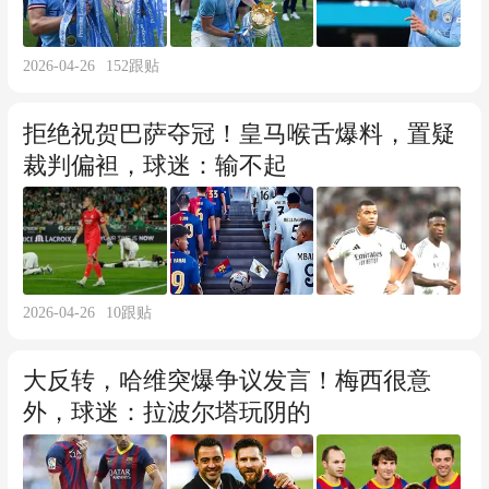
2026-04-26
152
跟贴
拒绝祝贺巴萨夺冠！皇马喉舌爆料，置疑
裁判偏袒，球迷：输不起
2026-04-26
10
跟贴
大反转，哈维突爆争议发言！梅西很意
外，球迷：拉波尔塔玩阴的