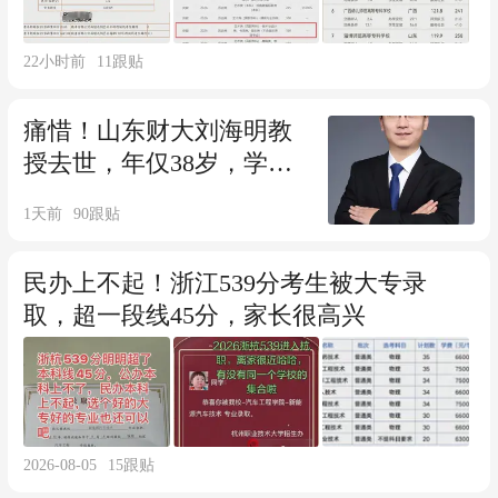
22小时前
11
跟贴
痛惜！山东财大刘海明教
授去世，年仅38岁，学生
透露原因，让人惋惜
1天前
90
跟贴
民办上不起！浙江539分考生被大专录
取，超一段线45分，家长很高兴
2026-08-05
15
跟贴