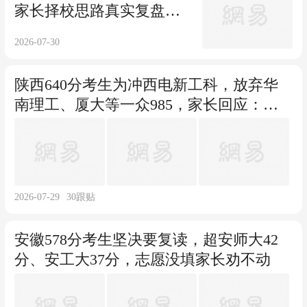
家长择校思路真实复盘，
AI时代新常春藤升学成新
2026-07-30
趋势
陕西640分考生为冲西电新工科，放弃华
南理工、厦大等一众985，家长回应：心
像被针扎了
2026-07-29
30
跟贴
安徽578分考生坚决要复读，超安师大42
分、安工大37分，志愿没填家长劝不动