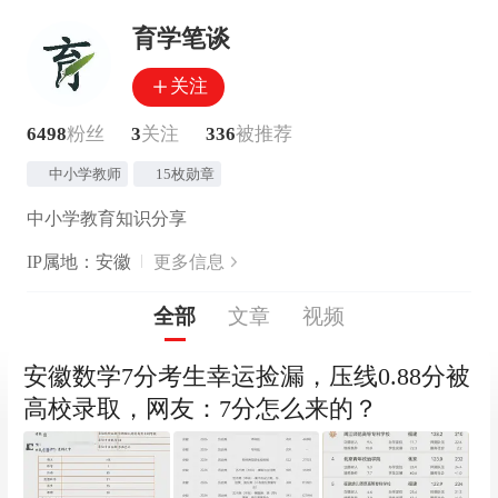
育学笔谈
关注
6498
粉丝
3
关注
336
被推荐
中小学教师
15枚勋章
中小学教育知识分享
IP属地：安徽
更多信息
全部
文章
视频
安徽数学7分考生幸运捡漏，压线0.88分被
高校录取，网友：7分怎么来的？