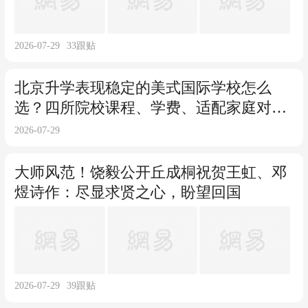
2026-07-29
33
跟贴
北京升学表现稳定的美式国际学校怎么
选？四所院校课程、学费、适配家庭对比
参考
2026-07-29
大师风范！饶毅公开丘成桐祝贺王虹、邓
煜诗作：尽显求贤之心，盼望回国
2026-07-29
39
跟贴