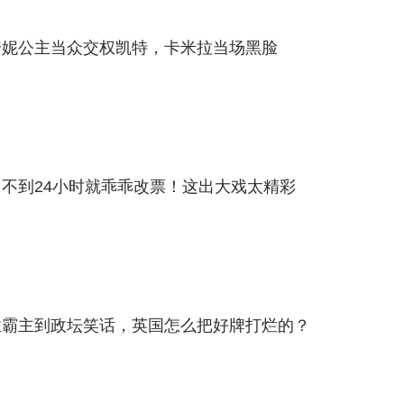
安妮公主当众交权凯特，卡米拉当场黑脸
不到24小时就乖乖改票！这出大戏太精彩
业霸主到政坛笑话，英国怎么把好牌打烂的？