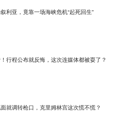
叙利亚，竟靠一场海峡危机“起死回生”
转！行程公布就反悔，这次连媒体都被耍了？
见面就调转枪口，克里姆林宫这次慌不慌？