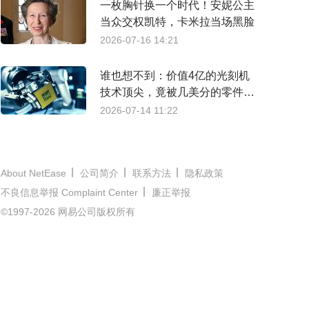
一枚胸针换一个时代！安妮公主
当众交权凯特，卡米拉当场黑脸
2026-07-16 14:21
谁也想不到：价值4亿的光刻机
技术顶尖，竟被几美分的零件锁
了喉
2026-07-14 11:22
About NetEase
公司简介
联系方法
隐私政策
不良信息举报 Complaint Center
廉正举报
©1997-2026 网易公司版权所有