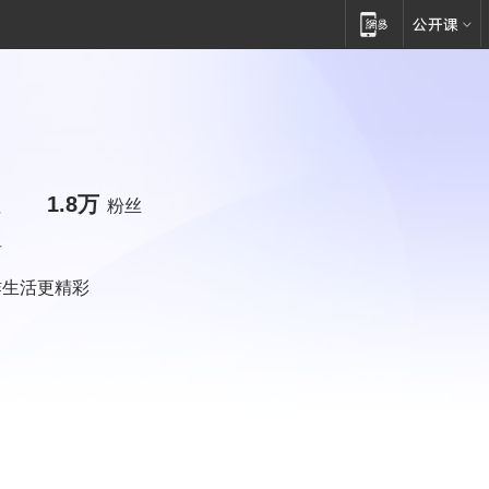
1.8万
注
粉丝
者
炸生活更精彩