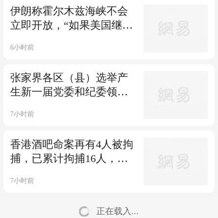
贬损且无证据，经调解女
伊朗称霍尔木兹海峡不会
生道歉
立即开放，“如果美国继续
存在‘违规行为’，即便伊朗
6小时前
与阿曼达成协议，霍尔木
兹海峡也不会恢复开放”
张家界各区（县）选举产
生新一届党委和纪委领导
班子
7小时前
香港酒吧命案再有4人被拘
捕，已累计拘捕16人，多
名涉案人员有涉黑背景，
7小时前
案发后警方展开大规模行
动，共拘捕90名有黑社会
正在载入...
背景人员