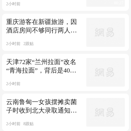
00:27
2小时前
重庆游客在新疆旅游，因
酒店房间不够同行两人在
车里睡了两晚，离店时竟
2小时前
2
跟贴
被索要150元“车上住宿
费”；当地监管部门：第一
天津72家“兰州拉面”改名
次见，确实不合理
“青海拉面”，背后是40年
的品牌错位：青海人借兰
2小时前
州牛肉面名气打出这一招
牌；“兰州拉面” 商标处于
云南鲁甸一女孩摆摊卖菌
无效状态
子时收到北大录取通知
书：高考674分，系当地近
2小时前
8
跟贴
40年来第一位考上北大的