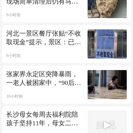
现场简单清理后仍有马蜂
徘徊，8天后一路过村民被
9小时前
蜇身亡；岳阳中院：捅蜂
窝者担责30%
河北一景区餐厅张贴“不收
取现金”提示，景区：已第
一时间责令其撕除提示，
9小时前
并承诺会加强巡查；律师
表示拒收现金属违法行为
张家界永定区突降暴雨，
一老人被困家中，“90后”
社区书记徒手破窗将其救
10小时前
出
长沙母女每周去福利院陪
孩子坚持11年，母女二人
踏上同一条助学路