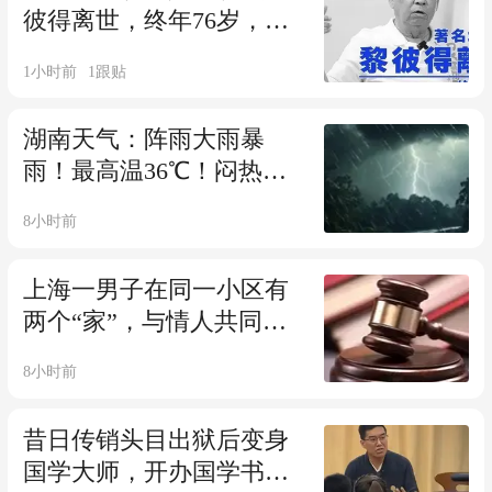
彼得离世，终年76岁，好
友称其自今年3月中风后一
1小时前
1
跟贴
直卧床，身体机能衰退；
曾参演《唐伯虎点秋香》
湖南天气：阵雨大雨暴
《济公》等
雨！最高温36℃！闷热持
续
8小时前
上海一男子在同一小区有
两个“家”，与情人共同养
育3名子女，被妻子发现后
8小时前
举报；法院：丈夫与情人
犯重婚罪，均获刑1年
昔日传销头目出狱后变身
国学大师，开办国学书院