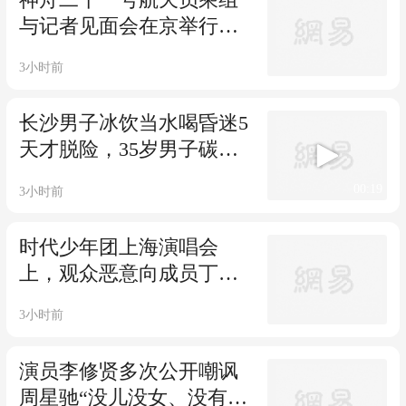
与记者见面会在京举行，
湘籍航天员张陆回应家乡
3小时前
媒体：星辰大海是一群人
的长征
长沙男子冰饮当水喝昏迷5
天才脱险，35岁男子碳酸
饮料当水喝致酮症酸中毒
00:19
3小时前
时代少年团上海演唱会
上，观众恶意向成员丁程
鑫展示侮辱性灯牌；时代
3小时前
峰峻：取消其全部高级会
员权益，并永久禁止购买
演员李修贤多次公开嘲讽
旗下所有演出活动门票
周星驰“没儿没女、没有朋