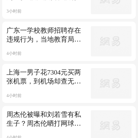
友、不敢见人”引发热议，
3小时前
近日其公开致歉：恳请不
要网暴粉丝和家人
广东一学校教师招聘存在
违规行为，当地教育局通
报：副校长泄露笔试第一
4小时前
名信息，以利益许诺劝其
放弃考试，已被停职，岗
上海一男子花7304元买两
位招聘暂停
张机票，到机场却查无此
票，核实发现夫妇俩被代
4小时前
理商改成两个“未成年
人”；平台：代理商操作失
周杰伦被曝和刘若雪有私
误导致机票无法使用
生子？周杰伦晒打网球图
并配文“照打”疑似回应
4小时前