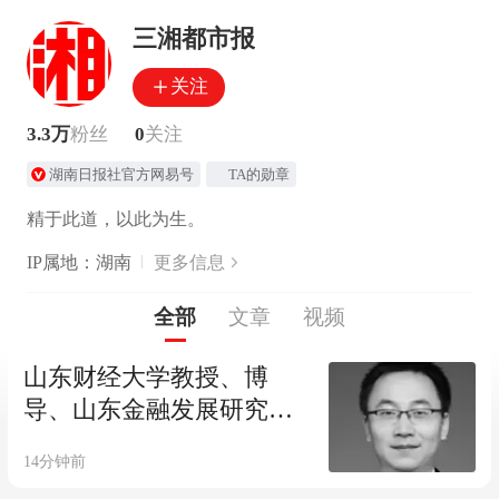
三湘都市报
关注
3.3万
粉丝
0
关注
湖南日报社官方网易号
TA的勋章
精于此道，以此为生。
IP属地：湖南
更多信息
全部
文章
视频
山东财经大学教授、博
导、山东金融发展研究院
院长刘海明教授突发疾
14分钟前
病，经抢救无效辞世，终