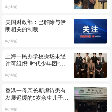
暴力管教孩子；浙江新昌
8小时前
通报：联合调查组将对如
是书院封闭式课程体系等
美国财政部：已解除与伊
问题进行调查取证
朗相关的制裁
8小时前
上海一民办学校操场未经
许可组织“时代少年团”粉
丝应援活动，有未成年人
8小时前
参与，售出千余张门票；
警方通报：三名公司责任
香港一母亲长期虐待患有
人已行拘并罚款
发展迟缓的5岁亲生儿子致
其死亡，离世时全身共有
8小时前