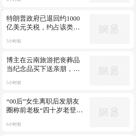
特朗普政府已退回约1000
亿美元关税，约占该类关
税征收总数的60%，此前
5小时前
美国最高法院推翻特朗普
利用《国际紧急经济权力
博主在云南旅游把丧葬品
法》征收关税举措
当纪念品买下送亲朋，本
地居民提醒才知为丧葬民
5小时前
俗用品，返回小摊退货与
摊主产生分歧，警方调解
“00后”女生离职后发朋友
下双方达成一致
圈称前老板“四十岁老登”
“一股老人味”“企图占便
6小时前
宜”，上海浦东法院：确有