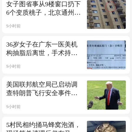
女子图省事从9楼窗口扔下
安！#三湘君和您说早安#
6个变质桃子，北京通州警
三湘都市报
方：涉嫌高空抛物罪，已
9小时前
刑拘；报警人：差点砸到
我，太危险了
36岁女子在广东一医美机
构抽脂后离世，手术持续
近9小时；涉事机构承认
9小时前
“全责”已停业；官方回
应：机构不具备三、四级
美国联邦航空局已启动调
项目条件，已立案
查特朗普飞行安全事件，
白宫发言人：这起事件
9小时前
中，特朗普“没有在任何时
刻处于危险之中”
5村民相约捅马蜂窝泡酒，