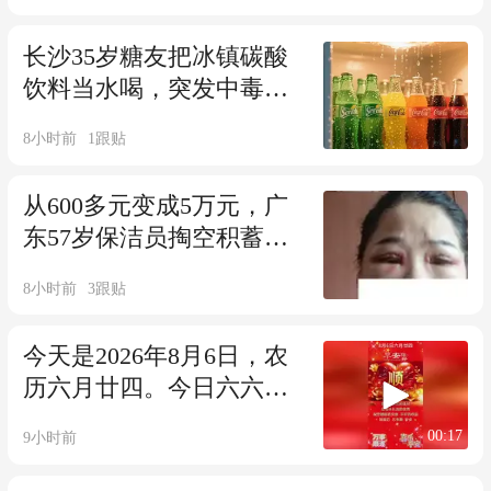
129处伤势，体重仅9.7公
斤；法院：判其监禁22年
长沙35岁糖友把冰镇碳酸
饮料当水喝，突发中毒昏
迷，抢救5天脱离生命危险
8小时前
1
跟贴
从600多元变成5万元，广
东57岁保洁员掏空积蓄做
医美，双眼皮手术后眼睛
8小时前
3
跟贴
红痛、视物模糊，当事
人：销售像人贩子一样围
今天是2026年8月6日，农
着我；机构拒绝回应
历六月廿四。今日六六
顺，明日立秋，愿您和家
00:17
9小时前
人顺心顺意事事皆顺，一
切都向好的方向流动。早