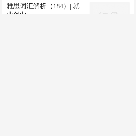
雅思词汇解析（184）| 就
业创业
2026-07-14
2026雅思下半年怎么备
考？听说读写重点已经很
明确了
2026-07-14
7月11日雅思大作文示范写
作 | 非英语国家使用英文教
学，利弊几何？
2026-07-14
16
跟贴
普高暑期规划加拿大留