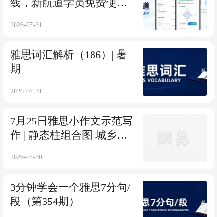
线，新航道学员免费使用7
天
2026-07-31
雅思词汇解析（186）| 暑
期
2026-07-31
7月25日雅思小作文示范写
作 | 静态柱组合图 城乡居
民噪音影响对比
2026-07-30
3分钟学会一个雅思7分句/
段（第354期）