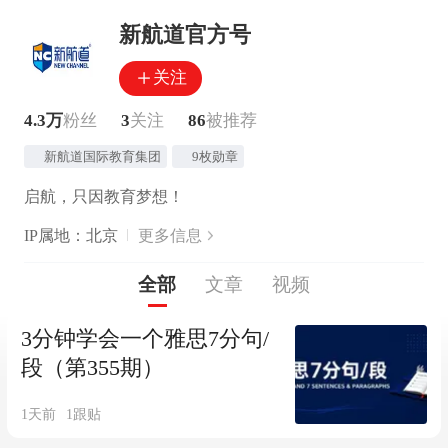
新航道官方号
关注
4.3万
粉丝
3
关注
86
被推荐
新航道国际教育集团
9枚勋章
启航，只因教育梦想！
IP属地：北京
更多信息
全部
文章
视频
3分钟学会一个雅思7分句/
段（第355期）
1天前
1
跟贴