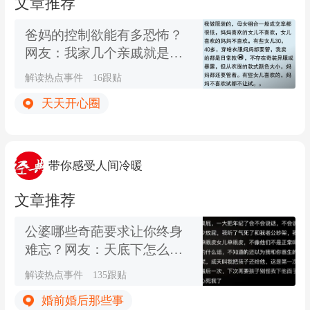
文章推荐
爸妈的控制欲能有多恐怖？
网友：我家几个亲戚就是典
型的这种人
解读热点事件
16跟贴
天天开心圈
带你感受人间冷暖
文章推荐
公婆哪些奇葩要求让你终身
难忘？网友：天底下怎么有
这么讨厌的婆婆
解读热点事件
135跟贴
婚前婚后那些事