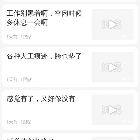
工作别累着啊，空闲时候
多休息一会啊
00:07
1天前
1
跟贴
各种人工痕迹，胯也垫了
00:18
1天前
1
跟贴
感觉有了，又好像没有
00:19
1天前
1
跟贴