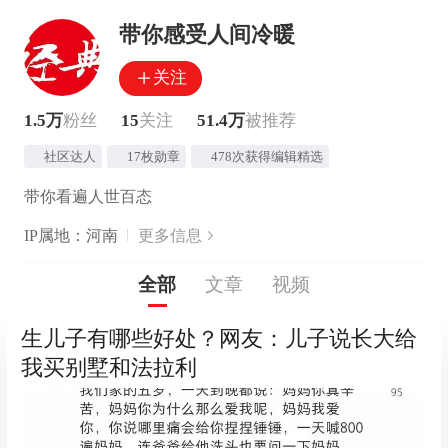
带你感受人间冷暖
关注
1.5万
粉丝
15
关注
51.4万
被推荐
社区达人
17枚勋章
478次获得编辑精选
带你看遍人世百态
IP属地：河南
更多信息
全部
文章
视频
生儿子有哪些好处？网友：儿子说长大给
我买别墅和法拉利