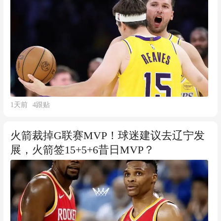
1天前
4
跟贴
火箭裁掉G联赛MVP！球迷建议去辽宁发
展，火箭签15+5+6昔日MVP？