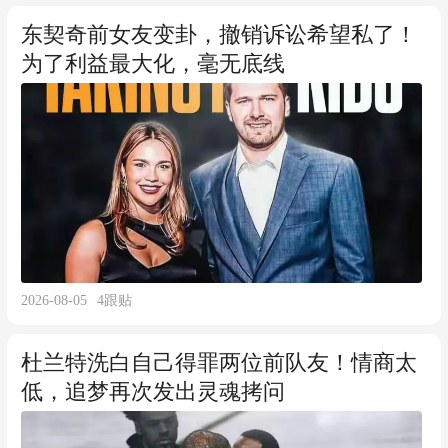
东契奇前女友变卦，撤销诉讼希望私了！
为了利益最大化，毫无底线
2026-08-05
4
跟贴
杜兰特洗白自己得罪两位前队友！情商太
低，追梦再次发出灵魂拷问