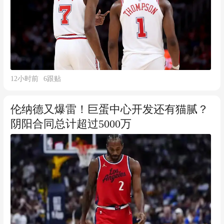
12小时前
6
跟贴
伦纳德又爆雷！巨蛋中心开发还有猫腻？
阴阳合同总计超过5000万