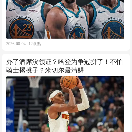
2026-08-04
12
跟贴
办了酒席没领证？哈登为争冠拼了！不怕
骑士撂挑子？米切尔最清醒