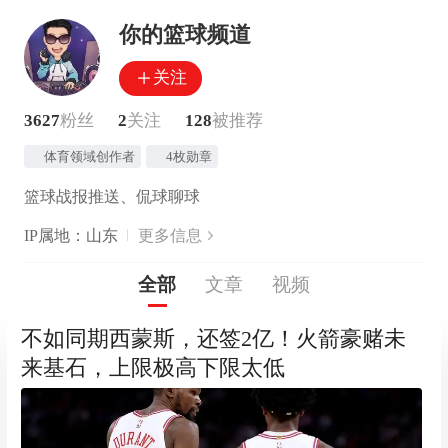
你的篮球频道
关注
3627
粉丝
2
关注
128
被推荐
体育领域创作者
4枚勋章
篮球战报推送、侃球聊球
IP属地：山东
更多信息
全部
文章
视频
不如同期西蒙斯，还签2亿！火箭豪赌未
来基石，上限极高下限太低