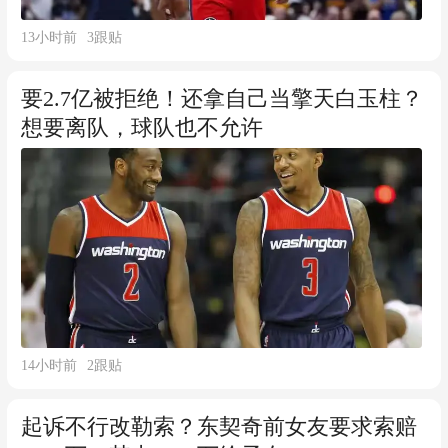
13小时前
3
跟贴
要2.7亿被拒绝！还拿自己当擎天白玉柱？
想要离队，球队也不允许
14小时前
2
跟贴
起诉不行改勒索？东契奇前女友要求索赔