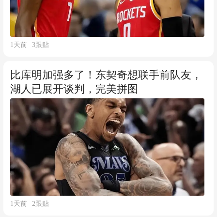
1天前
3
跟贴
比库明加强多了！东契奇想联手前队友，
湖人已展开谈判，完美拼图
1天前
2
跟贴