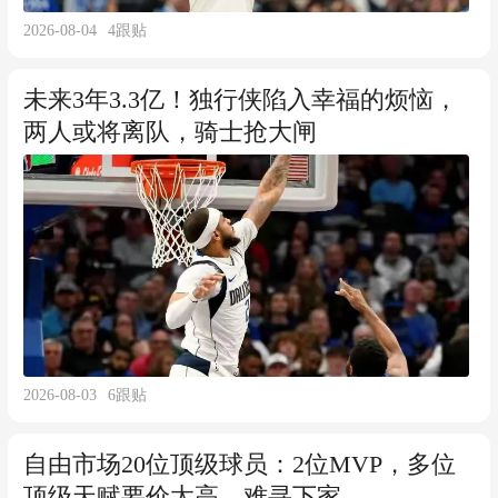
2026-08-04
4
跟贴
未来3年3.3亿！独行侠陷入幸福的烦恼，
两人或将离队，骑士抢大闸
2026-08-03
6
跟贴
自由市场20位顶级球员：2位MVP，多位
顶级天赋要价太高，难寻下家