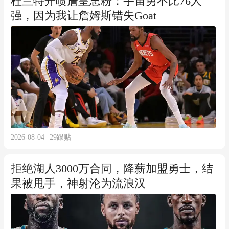
杜兰特开喷詹皇忠粉：宇宙勇不比76人
强，因为我让詹姆斯错失Goat
2026-08-04
29
跟贴
拒绝湖人3000万合同，降薪加盟勇士，结
果被甩手，神射沦为流浪汉