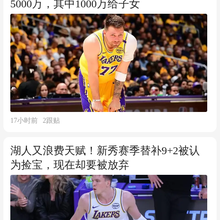
5000万，其中1000万给子女
17小时前
2
跟贴
湖人又浪费天赋！新秀赛季替补9+2被认
为捡宝，现在却要被放弃