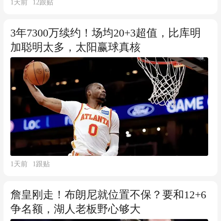
1天前
12
跟贴
3年7300万续约！场均20+3超值，比库明
加聪明太多，太阳赢球真核
1天前
1
跟贴
詹皇刚走！布朗尼就位置不保？要和12+6
争名额，湖人老板野心够大