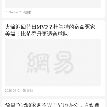
2026-08-02
4
跟贴
火箭迎回昔日MVP？杜兰特的宿命冤家，
美媒：比范乔丹更适合球队
2026-08-01
51
跟贴
詹皇争冠顾家两不误！异地办公，通勤费