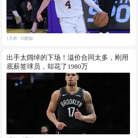
1天前
10
跟贴
出手太阔绰的下场！溢价合同太多，刚用
底薪签球员，却花了1980万