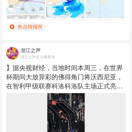
秒），中心最低气压为950百帕。
15-16级。 降雨预报：7日14时至8日14
预计，“白海豚”将以每小时15-20公里的速
时，受“白海豚”影响，台湾岛北部部分地
度向偏西方向移动，强度变化不大或略有
区有大雨，局地暴雨（50-80毫米）。（浙
热点情报所
增强，7日下午穿过琉球群岛后移入东
江之声记者蔡吉康）
海，之后移速减慢，并逐渐向华东沿海靠
近，可能于9日下午至10日早晨在浙江到
浙江之声
福建北部沿海地区登陆（35-42米/秒，12-1
浙江之声官方网易号
4级，台风级或强台风级），登陆后向西
】据央视财经，当地时间本周三，在世界
偏北方向移动，强度逐渐减弱。 大风预
杯期间大放异彩的佛得角门将沃西尼亚，
报：7日14时至8日14时，受“白海豚”影
在智利甲级联赛科洛科洛队主场正式亮
响，黄海南部、长江口有6-7级、阵风8级
相，超过两万名球迷到场欢迎。他说：
大风，东海、台湾以东洋面、巴士海峡和
“从一开始我就受到了非常热情的欢迎，
杭州湾、浙江沿海、福建东北部沿海将有
感觉像在家一样，感觉自己是这个大家庭
7-8级、阵风9-10级大风，其中东海大部海
的一员。这个团队非常出色，我已经看到
域风力可达9-11级、阵风12-13级，台风中