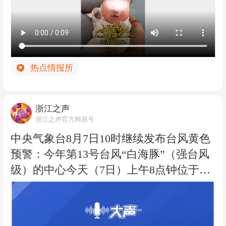
少，完全没人往怀孕的方向想。生产当
天，妈妈突然腹痛，她甚至做好了妈妈可
能得了重病、需要手术的心理准备，万万
没想到竟是宫缩临产。 面对这个小生命，
热点情报所
魏女士全家都手忙脚乱。她说，父母从最
初的“不敢相信”，到“抗拒”，再到现在的
“爱不释手”，情绪经历了巨大反转。对于
浙江之声
网友担心她今后要承担照顾妹妹的压力，
浙江之声官方网易号
魏女士坦言，父母才是妹妹的法定监护
中央气象台8月7日10时继续发布台风黄色
人，主要还是由他们负责抚养照料，她和
预警：今年第13号台风“白海豚”（强台风
弟弟有空会帮忙。
级）的中心今天（7日）上午8点钟位于浙
江省温州市偏东方向约820公里的西北太
平洋上，中心附近最大风力有14级（45米/
秒），中心最低气压为950百帕。