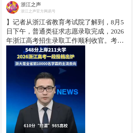
急预案》，温州市水利局决定于8月6日14
浙江之声
时启动水旱灾害防御（防台）Ⅳ级应急响
浙江之声官方网易号
应。（浙江之声记者林璐茗）
】记者从浙江省教育考试院了解到，8月5
日下午，普通类征求志愿录取完成，2026
年浙江高考招生录取工作顺利收官。考生
可登录浙江省教育考试院网站（www.zjzs.
net）“浙江省高校招生考试信息管理系统”
或通过浙江考试微信公众号“招考查询”菜
单查看录取结果。
据统计，今年高考省内外高校共录取37.18
万名新生，其中普通高考录取29.67万人，
单独考试招生录取7.5万人。录取规模稳中
有升，生源结构更趋合理，考生升学渠道
进一步拓宽。 今年，高水平大学在浙招生
计划更加充足，专业与产业需求更加契