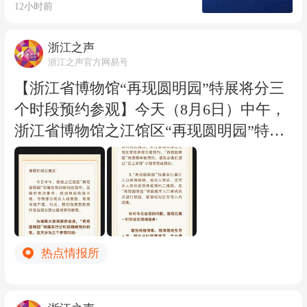
12小时前
实有力的保障。 截至8月7日8时，浙江全
台风
省162条客渡运航线、316艘客运船舶已全
浙江之声
部停航，193个水工项目已全部停工，474
浙江之声官方网易号
艘施工船舶全部进入安全避风水域。自进
【浙江省博物馆“再现圆明园”特展将分三
入Ⅳ级防台应急响应开始，浙江海事部门
个时段预约参观】今天（8月6日）中午，
已累计发布预警信息8.6万条，点验船舶2.
浙江省博物馆之江馆区“再现圆明园”特展
4万艘次，动态部署15艘大马力拖轮应急
在预约核销过程中，因瞬时客流集中、现
待命，确保快速处置各类突发事件。（浙
场核验衔接不畅，导致部分观众入场受
江之声记者方梦玲 通讯员 王庭轩）
阻、观展体验不佳。浙江省博物馆刚刚发
布公告向受到影响的各位观众致歉并优化
现场服务：将增加核验闸机，增派现场引
热点情报所
导人员、强化分时观展提示，全力保障后
续观众顺畅、有序观展。
为保障大家观展舒适度，“再现圆明园”特