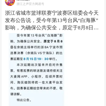
（浙江之声记者姚昕、通讯员连林怡）
浙江之声官方网易号
浙江省城市篮球联赛宁波赛区组委会今天
发布公告说，受今年第13号台风“白海豚”
影响，为确保公共安全，原定于8月8日在
余姚主场举行的浙BA宁波市预选赛决赛
（余姚队VS宁海队）的比赛延期至8月15
日19：30举行。本次延期场次暂未开启对
外售票。浙BA宁波市预选赛决赛采用三战
两胜制，在8月1日举行的第一回合中，宁
海队主场79比69击败余姚，目前大比分1
比0领先。两队均已晋级2026浙BA省级争
霸赛。（浙江之声记者高嵩报道）