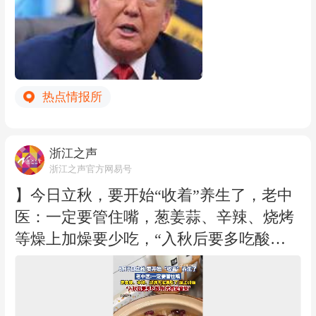
每公斤21美元；多晶硅锭和晶圆每公斤10
0美元；太阳能电池每瓦0.22美元；太阳能
组件每瓦0.38美元。同时，美国将对公告
附件所列多晶硅锭及相关衍生产品加征1
热点情报所
5%的从价关税。相关措施将自2026年12月
4日美国东部时间凌晨12时01分起生效。
公告还授权商务部建立“回流美国”激励计
浙江之声
划。企业如承诺在美国建设、翻新或扩建
浙江之声官方网易号
多晶硅、硅锭、晶圆或太阳能电池生产设
】今日立秋，要开始“收着”养生了，老中
施，并在2029年1月20日前开工，可申请
医：一定要管住嘴，葱姜蒜、辛辣、烧烤
部分进口设备和相关产品免缴第232条关
等燥上加燥要少吃，“入秋后要多吃酸
税。（央视新闻）
味，尤其是雪梨。”