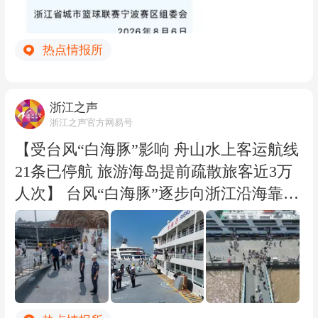
热点情报所
浙江之声
浙江之声官方网易号
【受台风“白海豚”影响 舟山水上客运航线
21条已停航 旅游海岛提前疏散旅客近3万
人次】 台风“白海豚”逐步向浙江沿海靠
近，受海上大风影响，截至今天（8月6
日）下午15时，舟山21条水上客运航线已
停航；朱家尖至普陀山航线客船将于今晚
20时对开后全线停航，预计停航4-5天，届
时舟山72条水上客运航线将全部停航。