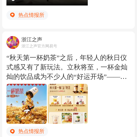
热点情报所
浙江之声
浙江之声官方网易号
“秋天第一杯奶茶”之后，年轻人的秋日仪
式感又有了新玩法。立秋将至，一杯金灿
灿的饮品成为不少人的“好运开场”——从
第一杯奶茶，到第一桶金奶茶，这届年轻
人把对新季节的期待装进了杯子里。今
天，外卖平台上线“秋天第一桶‘金’”主题
活动，推出多款金色系饮品。生椰杨枝甘
露、百香果气泡水、菠萝美式等秋日限定
热点情报所
饮品，以明亮的金黄色呼应秋季氛围，也