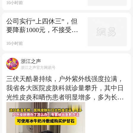
10小时前
公司实行“上四休三”，但
要降薪1000元，不接受只
能辞职……你愿意吗？
10小时前
浙江之声
浙江之声官方网易号
三伏天酷暑持续，户外紫外线强度拉满，
我省各大医院皮肤科就诊量攀升，其中日
光性皮炎和晒伤患者明显增多，多为长时
间外出、未做好防晒的市民。皮肤晒伤该
怎么处理？浙江省中山医院美容皮肤科副
主任殷红武给出急救办法。（浙江之声记