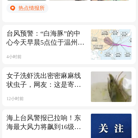
免在台风路径附近航行，提前采取改航、
热点情报所
绕航等安全措施，远离台风影响水域，确
保船舶和人员安全。
当前正值夏季用电负荷高峰期，民生能源
台风预警：“白海豚”的中
保供压力凸显。为坚决守住民生用电和经
心今天早晨5点位于温州市
济社会稳定运行底线，浙江海事部门提前
偏东方向约900公里，可能
4小时前
开展台风路径、海上通航环境综合研判，
于9日下午至10日早晨在浙
主动对接沿海电厂、货运码头，落实重点
江到福建北部沿海地区登
女子洗虾洗出密密麻麻线
民生能源物资保供专项机制，开通电煤、
陆
状虫子，网友：这是寄生
原油、成品油等重点物资运输绿色通道，
虫还是虾崽？医生提醒
紧抓宝贵窗口期，全力推进能源货物抢卸
12小时前
作业。截至 8月7日8时，海事部门已累计
保障辖区船舶抢卸原油29.1万吨、电煤11
海上台风警报已拉响！东
0.2万吨、各类成品油19.6万吨，为区域经
海最大风力将飙到16级；
济平稳运转、群众夏季安心用电提供了坚
今明防暑防雷，后天起防