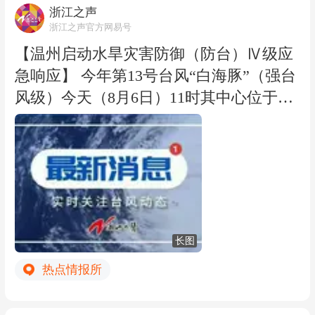
庆祝的人群。”
浙江之声
珈伊 通讯员：刘继波、谷宁）
其实，严格意义上说，阿根廷足协使用的
浙江之声官方网易号
词汇叫做“Selecciones Nacionales”，更应
【温州启动水旱灾害防御（防台）Ⅳ级应
翻译作“阿根廷各支国家足球队日”，正因
急响应】 今年第13号台风“白海豚”（强台
此，新闻稿里还写道：这一致敬不仅限于
风级）今天（8月6日）11时其中心位于距
成年国家队的这一里程碑时刻。这份认
离温州偏东方向约1260公里的洋面上，近
可，自然也属于每一支国家队——包括青
中心最大风力14级（42米/秒），中心气压
少年队、男足和女足、室内五人制足球、
955百帕。预计“白海豚”将以每小时20公里
沙滩足球以及十一人制足球——他们日复
左右的速度向偏西方向移动，较大可能于
一日地训练，怀揣着梦想、激情与责任，
9日下午到10日在浙江沿海登陆（台风级
捍卫着那身蓝白战袍。
或强台风级，12～14级），也不排除在浙
长图
江近海转向穿过舟山群岛北上的可能性。
热点情报所
受其影响，8日起温州市将有大雨暴雨天
气。根据《温州市水利局水旱灾害防御应