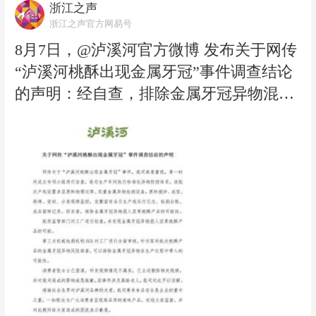
风应急响应提升至Ⅲ级。请各地各部门密
浙江之声
切关注台风发展变化，高效运行“1833”联
浙江之声官方网易号
合指挥体系，进一步做好监测预警预报、
8月7日，@泸溪河官方微博 发布关于网传
风险研判和管控、人员避险转移、社会面
“泸溪河桃酥出现金属牙冠”事件调查结论
宣传引导等各项工作，切实保障人民群众
的声明：经自查，排除金属牙冠异物混入
生命财产安全。（浙江之声记者徐欣悦）
坚果酥产品的可能性。政府监管部门对工
厂进行检查，未发现金属牙冠异物混入坚
果桃酥产品的可能。
第三方权威检测机构 SGS 对工厂进行全面
审核，针对客诉批次桃酥产品的金属牙冠
异物风险排查，可以排除金属牙冠异物在
生产过程中带入的可能性。 消费者张女士
已澄清，所发视频情况不属实，已主动删
除相关视频，并对我司造成的影响诚恳致
歉。因事件涉及高龄老人，我司对此予以