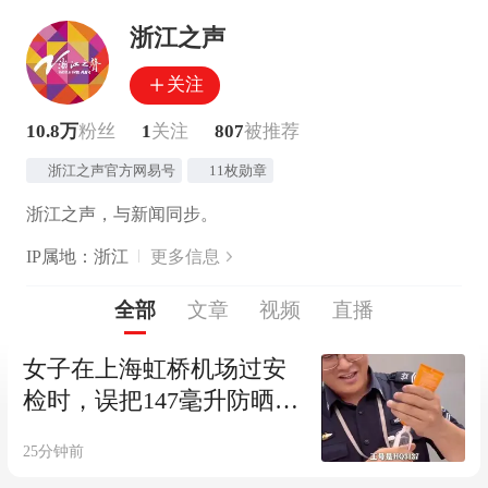
浙江之声
关注
10.8万
粉丝
1
关注
807
被推荐
浙江之声官方网易号
11枚勋章
浙江之声，与新闻同步。
IP属地：浙江
更多信息
全部
文章
视频
直播
女子在上海虹桥机场过安
检时，误把147毫升防晒霜
放入随身背包，接下来的
25分钟前
一幕出乎她的意料：我遇