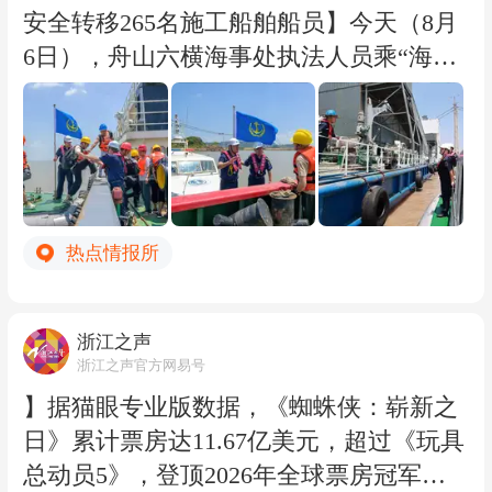
型领域年内已发生195起融资，累计金额
安全转移265名施工船舶船员】今天（8月
达754.63亿元，仅前7个月已超过2025年全
6日），舟山六横海事处执法人员乘“海巡
年的4倍。一位从业人士称，平均每天至
07331”艇对舟山南部水域水工作业区、施
少有5亿元流向具身智能，已有超过20家
工船舶开展全覆盖安全再排查，通过高频
公司估值突破百亿元。 资金并非均等流
逐船喊话、现场点对点督导、逐项核查落
散，而是高度向头部集中。近两成企业拿
实等方式，逐点位、逐船舶、逐人员核实
走了近八成资金，千万元级融资甚至谈不
施工船舶防台措施落实情况，现场指挥协
热点情报所
上扩产。 赛道的另一个特点是“人多”且背
调施工船舶船员有序安全转移，严防侥幸
景多元。创业者中有高校教授、自动驾驶
滞留、措施不到位等风险隐患。截至8月6
大厂高管、AI模型研发人员及互联网从业
日18时，舟山南部水域12个水工项目全部
浙江之声
者。一些原本专注于视频生成的公司也开
停工，43艘施工船舶全部落实避风措施，
浙江之声官方网易号
始将世界模型视为进入物理世界的路径，
265名海上施工船舶船员全部完成安全转
】据猫眼专业版数据，《蜘蛛侠：崭新之
争夺机器人产业的模型层入口。各位网
移、妥善安置。（浙江之声记者周珈伊 通
日》累计票房达11.67亿美元，超过《玩具
友，您怎么看？（腾讯科技）@读秒财经
讯员；谷宁）
总动员5》，登顶2026年全球票房冠军。