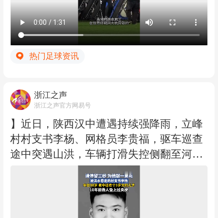
了球队的实力，这也说明了为什么我们排
心经过的海域或地区风力有12-15级，阵风
在第一名。”
15-16级。 降雨预报：7日14时至8日14
现年40岁的沃西尼亚，职业生涯大多效力
时，受“白海豚”影响，台湾岛北部部分地
于次级联赛的无名小球会。本届世界杯他
区有大雨，局地暴雨（50-80毫米）。（浙
热门足球资讯
入选“梦幻十一人”球迷票选最佳阵容，身
江之声记者蔡吉康）
价暴涨十倍到接近60万美元，社媒粉丝飙
升至近3000万。此次与智利科洛科洛队签
浙江之声
订协议为期半年（可续约一年）。 有趣的
浙江之声官方网易号
是，沃西尼亚是绰号，在葡萄牙语中意为
】近日，陕西汉中遭遇持续强降雨，立峰
“奶奶”，他的真名叫若西马尔·若泽·埃沃
村村支书李杨、网格员李贵福，驱车巡查
拉·迪亚斯。智利联赛规定球衣须印法定姓
途中突遇山洪，车辆打滑失控侧翻至河道
氏，禁止使用昵称，但科洛科洛俱乐部向
内。李杨不幸遇难，年仅30岁。李贵福回
足协申请特例，经特别投票通过，允许他
忆，李杨牺牲前，一把将他推出了车。李
印上“Vozinha”。（央视财经）
杨是一名退伍军人，2015年9月，总台新
闻频道就曾经报道过，在重庆一名女子乘