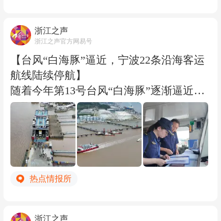
寄托着年轻人对“好兆头”的期待。（浙江
之声记者刘国秋）
浙江之声
浙江之声官方网易号
【台风“白海豚”逼近，宁波22条沿海客运
航线陆续停航】
随着今年第13号台风“白海豚”逐渐逼近，
宁波海事局已于8月5日20点启动Ⅲ级防台
应急响应。截至今天16点，宁波辖区22条
客运航线中已有7条停航，包括石浦至檀
头山、峙头至六横、桃花、虾峙等航线，
其余航线将根据现场实测风力陆续停航，
热点情报所
待宁波沿海进入Ⅱ级防台应急响应后将全
面停航，有相关出行计划的乘客提前关注
天气变化及航班信息，合理安排行程。
浙江之声