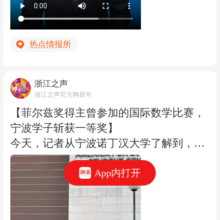
合，呈现“量质齐升”的良好态势，在浙录
取人数再创新高。 接下来，高校将根据录
取考生名册，陆续寄发新生录取通知书，
热点情报所
请广大新生注意查收。祝浙里少年们不负
努力、不负韶华，奔赴崭新的人生旅程，
浙江之声
步履昂扬、逐梦前行！（浙江考试）
浙江之声官方网易号
【菲尔兹奖得主曾参加的国际数学比赛，
宁波学子斩获一等奖】
今天，记者从宁波诺丁汉大学了解到，在
保加利亚刚落幕的第33届国际大学生数学
App内打开
竞赛IMC 中，宁波诺丁汉大学数学与应用
数学专业学生庄子渔表现优异，斩获一等
奖。IMC是全球顶尖的本科生数学赛事，
多位菲尔兹奖得主都曾是参赛选手。本届