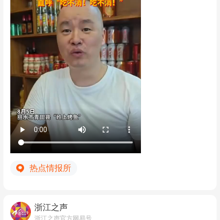
上、不方便停车、不会推广，这样一个烤
鱼店，却在8月初爆火出圈。
近日，浙江青田一烤鱼店连线博主勇哥后
“爆单”，许多网友纷纷晒出导航截图表示
“高低要去吃一口”。为此，全家，甚至老
婆的五姐妹都来店里帮忙了，但依旧忙得
脚不沾地。 老板黄小光说，他现在忙得不
行，努力服务好客人，但人真的太多了，
已经超出了门店的接待能力，他担心会有
做得不好地方，现在压力也很大。更因为
没有精力接待老顾客，他觉得非常对不起
他们。 至于口味，老板说：“其实也没多
热点情报所
好吃的，只是不难吃而已，真的。”他呼
吁大家理性看待这件事，“如果是路过青
浙江之声
田或者来青田旅游的，可以来尝一下。如
浙江之声官方网易号