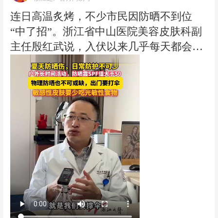
果特意为了吃我们这个烤鱼的，不建议大
连日高温炙烤，不少市民因防晒不到位
家来。” 老板暖心呼吁本地食客错峰到
“中了招”。浙江省中山医院美容皮肤科副
访，优先招待远道而来的外地游客。（来
主任殷红武说，入伏以来几乎每天都会接
源：青田传媒 实习生熊一涵）
诊多例日光性皮炎患者。它是皮肤被过量
紫外线照射后引发的急性光毒性反应，常
见症状为发红、肿胀、起水疱、脱皮。妇
女、儿童、皮肤白的人及户外作业者都是
高发人群。此外，皮肤敏感的人群还应少
吃芹菜、香菜、芒果等光敏性食物，以免
加重晒伤反应。（浙江之声记者吴迪，实
习生汤文西）