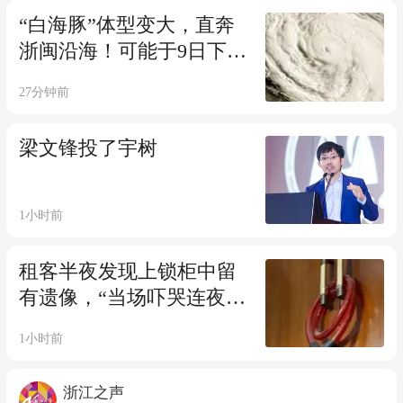
到了“神仙”安检员，工号
“白海豚”体型变大，直奔
HQ3137！
浙闽沿海！可能于9日下午
至10日早晨在浙江到福建
27分钟前
北部沿海地区登陆，浙江
省防指提升防台风应急响
梁文锋投了宇树
应至Ⅲ级
1小时前
租客半夜发现上锁柜中留
有遗像，“当场吓哭连夜搬
离”，房东退还全部押金；
1小时前
平台拒退中介费；当事
人：拟起诉
浙江之声