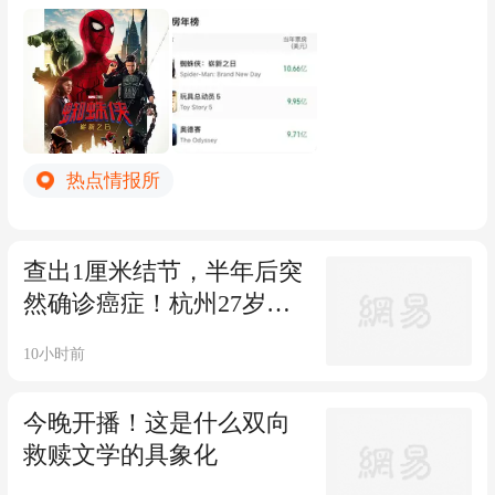
资本疯抢具身大模型：一天投出5个亿
目前，该片北美票房4.49亿美元，内地票
房1.52亿美元。影片口碑两极分化，有人
觉得无聊打戏不精彩，有人认为该片是系
列电影最佳。你去看了吗？
热点情报所
查出1厘米结节，半年后突
然确诊癌症！杭州27岁小
伙傻眼：网上不是说不用
10小时前
管吗？
今晚开播！这是什么双向
救赎文学的具象化