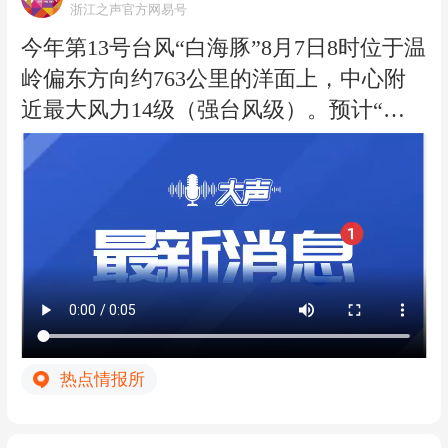
浙江之声官方网易号
今年第13号台风“白海豚”8月7日8时位于温
岭偏东方向约763公里的洋面上，中心附
近最大风力14级（强台风级）。预计“白
海豚”将以每小时15-20公里左右的速度向
偏西方向移动，强度变化不大或略有增
强。受“白海豚”影响，今天明天东海海域
风力10-13级部分13-16级。沿海海面今天
阵风7-9级，夜里9-11级，明天继续增强到
9-12级，局部12-14级。明天下午起沿海地
区有大雨暴雨局部大暴雨。
根据《浙江省防汛防台抗旱应急预案》和
热点情报所
第13号台风“白海豚”防御工作方案，经研
判会商，省防指决定于8月7日12时将防台