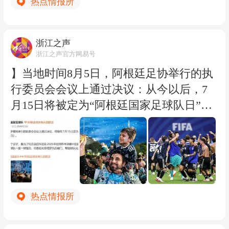
热点情报所
作为浙江唯一全域海岛县，嵊泗抢抓台风
影响前窗口期，提前启动旅客疏散工作，
统筹泗礁、花鸟、枸杞、嵊山等离岛运力
浙江之声
引导旅客分批有序撤离。自舟山海事局8
浙江之声官方网易号
月3日18时启动IV级防台应急响应以来，
】当地时间8月5日，阿根廷足协举行的执
海岛嵊泗、东极已累计安全疏散旅客近3
行委员会会议上通过决议：从今以后，7
万人次。自8月6日下午14时起，嵊泗方向
月15日将被定为“阿根廷国家足球队日”（e
的14条水上客运航线已全面停航。 海事部
l Día de las Selecciones Nacionales de Fútbo
门提醒，暑期计划前往海岛出行的旅客，
l）。当地时间2026年7月15日，在美加墨
请密切关注官方台风预警与航线停复航信
世界杯半决赛中，阿根廷2比1逆转英格兰
息，合理调整出行安排，台风影响期间暂
晋级决赛，不过他们在随后的决赛里0比1
缓前往浙江沿海海岛。各在港及航行船舶
负于西班牙队屈居亚军。根据足协发布的
需持续跟踪台风路径变化，严格落实值班
热点情报所
新闻稿的说法，“球队成功逆转比分，让
值守与全船巡检制度，逐项落实防风加固
整个国家为之沸腾，大街小巷涌满了狂欢
措施，确保船舶安全。 （浙江之声记者周