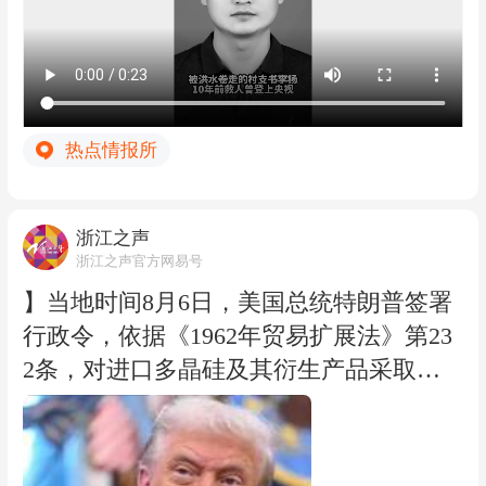
坐扶梯时不慎跌倒，头朝下滚落下去。危
急时刻，在附近巡逻的武警战士李杨迅速
翻进扶梯出手相助。
热点情报所
浙江之声
浙江之声官方网易号
】当地时间8月6日，美国总统特朗普签署
行政令，依据《1962年贸易扩展法》第23
2条，对进口多晶硅及其衍生产品采取最
低进口价格和额外关税措施，以支持美国
国内多晶硅、半导体和太阳能供应链。
公告规定，最低进口价格分别为：多晶硅