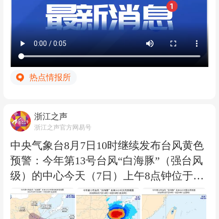
预计，“白海豚”将以每小时15-20公里的速
度向偏西方向移动，强度变化不大或略有
增强，7日下午穿过琉球群岛后移入东
海，之后移速减慢，并逐渐向华东沿海靠
近，可能于9日下午至10日早晨在浙江到
热点情报所
福建北部沿海地区登陆（35-42米/秒，12-1
4级，台风级或强台风级），登陆后向西
偏北方向移动，强度逐渐减弱。 大风预
浙江之声
报：7日14时至8日14时，受“白海豚”影
浙江之声官方网易号
响，黄海南部、长江口有6-7级、阵风8级
中央气象台8月7日10时继续发布台风黄色
大风，东海、台湾以东洋面、巴士海峡和
预警：今年第13号台风“白海豚”（强台风
杭州湾、浙江沿海、福建东北部沿海将有
级）的中心今天（7日）上午8点钟位于浙
7-8级、阵风9-10级大风，其中东海大部海
江省温州市偏东方向约820公里的西北太
域风力可达9-11级、阵风12-13级，台风中
平洋上，中心附近最大风力有14级（45米/
心经过的海域或地区风力有12-15级，阵风