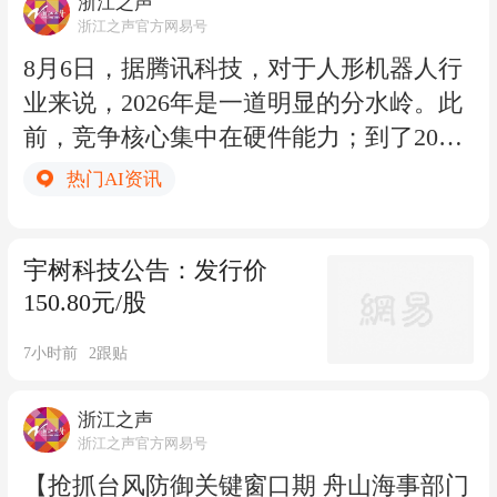
浙江之声
展将实行分时段错峰预约机制，全天分为
浙江之声官方网易号
三个参观时段：上午 9:00-12:30、下午 12:
8月6日，据腾讯科技，对于人形机器人行
30-17:00、晚间17:00-19:30。特展实行展
业来说，2026年是一道明显的分水岭。此
厅入口单独核销，观众入馆后，须凭本人
前，竞争核心集中在硬件能力；到了2026
身份证原件或预约二维码，在“再现圆明
年，行业竞争从比拼“肌肉”转向比拼“智
热门AI资讯
园”特展展厅入口闸机依次进行核验，核
力”，不仅要看运动能力，还要看谁能理
销成功后方可入内观展。（浙江之声记者
解复杂环境，并在陌生任务中自主判断、
徐欣悦）
宇树科技公告：发行价
完成行动。
150.80元/股
据不完全统计，目前已有50家左右公司进
入IPO相关流程。启明创投主管合伙人周
7小时前
2
跟贴
志峰表示，“目前中国已有370多家具身智
能相关企业，几乎每周都会出现两三家新
浙江之声
公司的商业计划书。” 比创业者更快涌入
浙江之声官方网易号
的是资金。截至2026年7月30日，具身模
【抢抓台风防御关键窗口期 舟山海事部门