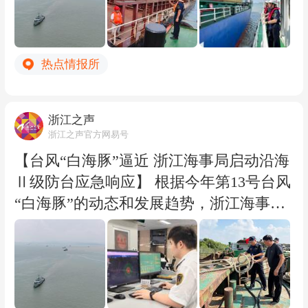
达避风水域，海巡艇、港作拖轮以及社会
应急力量等100多艘应急船舶在港口实施
布防。（浙江之声记者姚昕、通讯员连林
热点情报所
怡）
浙江之声
浙江之声官方网易号
【台风“白海豚”逼近 浙江海事局启动沿海
Ⅱ级防台应急响应】 根据今年第13号台风
“白海豚”的动态和发展趋势，浙江海事局
决定于8月7日08时启动沿海Ⅱ级防台应急
响应，要求各单位按照防台预案和各自的
防台规定做好防台准备工作，压紧压实各
级防台责任。同时提醒沿海航经船舶要避