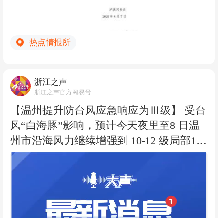
谅解。 此前报道：近日，有消费者反映
称，其在大连山姆超市购买的泸溪河牌桃
酥中吃出3颗金属牙冠，引发关注。 据该
热点情报所
消费者发布的信息，其购买的泸溪河桃酥
内发现疑似金属牙冠异物，已进行了投
浙江之声
诉。目前，相关情况已引起相关部门关
浙江之声官方网易号
注。
【温州提升防台风应急响应为Ⅲ级】 受台
风“白海豚”影响，预计今天夜里至8 日温
州市沿海风力继续增强到 10-12 级局部12-
14 级，8日起温州将有大雨暴雨天气。根
据《温州市防汛防台抗旱应急预案》，经
会商研判，市防指决定于 8 月 7 日10 时起
将防台风应急响应提升为Ⅲ级，并同步提
升突发地质灾害应急响应为Ⅲ级。请各地