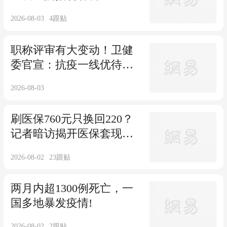
人才！
2026-08-03
4
跟贴
职称评审有大变动！卫健
委官宣：抗疫一线优待政
策即将截止
2026-08-03
刷医保760元只换回220？
记者暗访揭开医保套现灰
色产业链
2026-08-02
23
跟贴
两月内超1300例死亡，一
国多地暴发疫情!
2026-08-02
2
跟贴