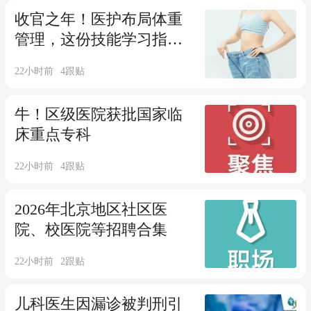
收官之年！医护布局体重
管理，这份技能学习指南
请收好 >>
22小时前
4
跟贴
牛！区级医院获批国家临
床重点专科
22小时前
4
跟贴
2026年北京地区社区医
院、校医院等招聘合集
22小时前
2
跟贴
儿科医生因漏诊被判刑引