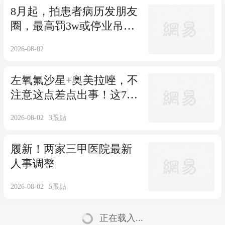
8月起，拍患者病历发朋友
圈，最高罚3w或停业吊
证！
2026-08-02
左氧氟沙星+奥美拉唑，不
注意这点差点出事！这7种
配伍禁忌，千万别碰
2026-08-02
3
跟贴
履新！两家三甲医院最新
人事调整
2026-08-02
5
跟贴
正在载入...