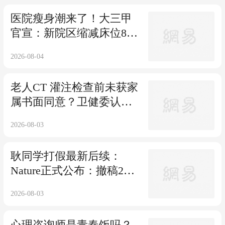
医院瘦身潮来了！大三甲
官宣：新院区缩减床位800
张！
2026-08-04
老人CT 灌注检查前未获家
属书面同意？卫健委认定
院方违规，涉事医院被立
2026-08-03
案调查
耿同学打假最新后续：
Nature正式公布：撤稿2篇
论文！
2026-08-03
心理咨询师是青春饭吗？