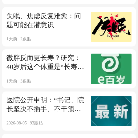
失眠、焦虑反复难愈：问
题可能在潜意识
1天前
2
跟贴
微胖反而更长寿？研究：
40岁后这个体重是“长寿黄
金点”，很多人没达标
1天前
3
跟贴
医院公开申明：“书记、院
长坚决不插手、不干预、
不示意、不默许医院任何
2026-08-05
93
跟贴
工程建设、医疗设备等”