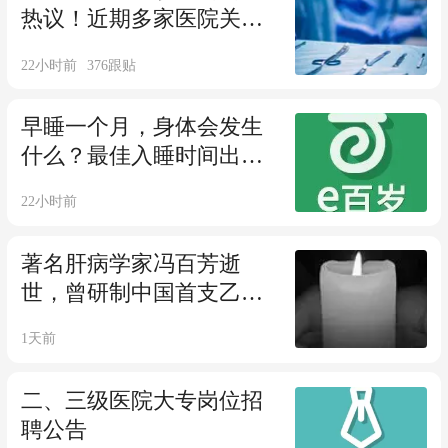
热议！近期多家医院关
闭、合并儿科
22小时前
376
跟贴
早睡一个月，身体会发生
什么？最佳入睡时间出
炉，不是11点，更不是12
22小时前
点
著名肝病学家冯百芳逝
世，曾研制中国首支乙肝
疫苗
1天前
二、三级医院大专岗位招
聘公告