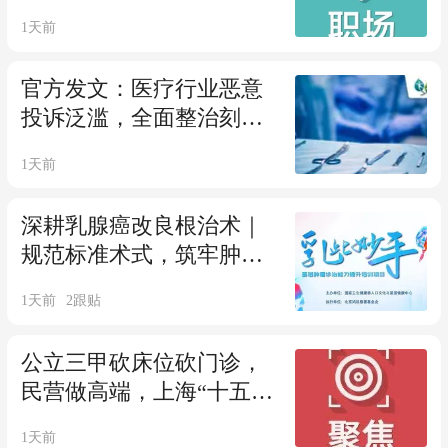
1天前
官方发文：医疗行业恶意
投诉泛滥，全面整治刻不
容缓！
1天前
深耕乳腺癌改良根治术｜
规范标准术式，筑牢肿瘤
根治安全防线
1天前
2
跟贴
公立三甲砍床位砍门诊，
民营做高端，上海“十五
五”发布
1天前