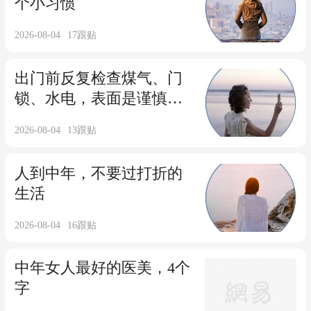
个小习惯
2026-08-04
17
跟贴
出门前反复检查煤气、门
锁、水电，表面是谨慎，
实则暴露了3种深层心理
2026-08-04
13
跟贴
人到中年，不要过打折的
生活
2026-08-04
16
跟贴
中年女人最好的医美，4个
字