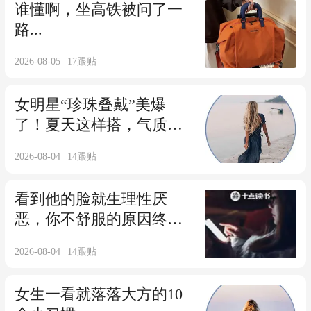
谁懂啊，坐高铁被问了一
路...
2026-08-05
17
跟贴
女明星“珍珠叠戴”美爆
了！夏天这样搭，气质高
级
2026-08-04
14
跟贴
看到他的脸就生理性厌
恶，你不舒服的原因终于
找到了
2026-08-04
14
跟贴
女生一看就落落大方的10