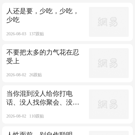
人还是要，少吃，少吃，
少吃
2026-08-03
137
跟贴
不要把太多的力气花在忍
受上
2026-08-02
26
跟贴
当你混到没人给你打电
话、没人找你聚会、没人
约你吃饭，说明你可能在
2026-08-02
110
跟贴
悄悄变好
人性面前，别自作聪明