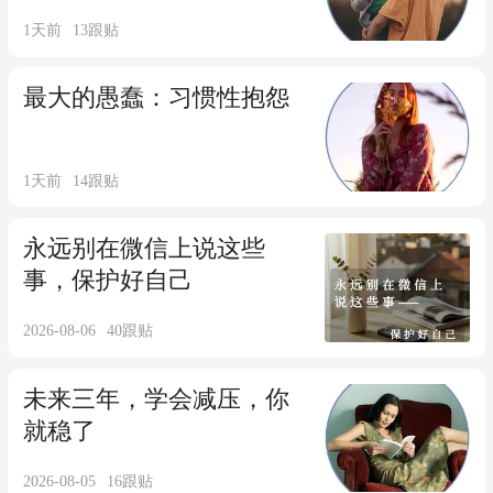
1天前
13
跟贴
最大的愚蠢：习惯性抱怨
1天前
14
跟贴
永远别在微信上说这些
事，保护好自己
2026-08-06
40
跟贴
未来三年，学会减压，你
就稳了
2026-08-05
16
跟贴