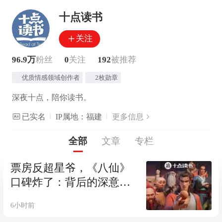
十点读书
关注
96.9万
粉丝
0
关注
192
被推荐
优质情感领域创作者
2枚勋章
深夜十点，陪你读书。
已实名
IP属地：福建
更多信息
全部
文章
专栏
票房反超星爷，《八仙》
口碑炸了：背后的深意，
很多人没看懂
6小时前