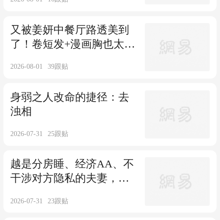
又被姜妍中餐厅路透美到
了！卷短发+漫画胸也太火
辣了吧，简直女神中的极
2026-08-01
39
跟贴
品
身弱之人改命的捷径：去
浊相
2026-07-31
25
跟贴
越是分房睡、经济AA、不
干涉对方隐私的夫妻，越
是把婚姻过成……
2026-07-31
23
跟贴