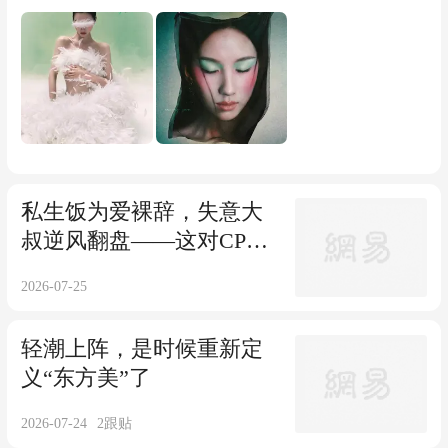
封面 陈都灵 A/B版套装 期刊杂志 C版：
销量X2 预售 时尚COSMO时尚伊人杂志20
26年8期 封面 陈都灵 C版套装 期刊杂志
私生饭为爱裸辞，失意大
叔逆风翻盘——这对CP我
嗑了！
2026-07-25
轻潮上阵，是时候重新定
义“东方美”了
2026-07-24
2
跟贴