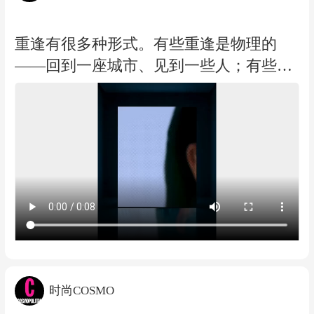
重逢有很多种形式。有些重逢是物理的
——回到一座城市、见到一些人；有些重
逢是时间的——隔着漫长的岁月，与曾经
的自己相遇。有些电影 @张晓冬Shirley 总
策划：程功@程功CHENG 、@Jumbobobo
bo 明星创意总监：胡娜@HUXIAONANA
时装总监：@CHEN陈斯Si 创意&造型：
蒲安 编辑：赵文斐 视频编辑：璐颖 视频
导演 : Guan 文字编辑：曾瑶 撰文: 王萝Ly
nch 宣发：斑马 发型：文静WOWstudio 化
妆：王亚飞 摄影指导：吴运峰 灯光指
导：雷皓 B机：刘越 服装统筹：Rong 制
时尚COSMO
片：文佳佳（JIA.Studio） 焦点：韩明俊