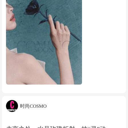
志2026年8期 封面 陈都灵 C版套装 期刊杂
志
时尚COSMO