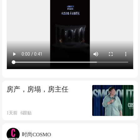
CHENG 、@Jumbobobobo 明星创意总
监：胡娜@HUXIAONANA 时装总监：@
CHEN陈斯Si 创意&造型：蒲安 编辑：赵
文斐 视频编辑：涵涵 视频导演 : Guan 宣
发：斑马 发型：文静WOWstudio 化妆：
王亚飞 摄影指导：吴运峰 灯光指导：雷
皓 B机：刘越 服装统筹：Rong 制片：文
佳佳（JIA.Studio） 美术：Zhu 美术助
理：Panpan 焦点：韩明俊 视频剪辑：CC
视频调色：冰水冷冰冰 视频制作：EST.ST
房产，房塌，房主任
UDIO 造型助理：楹琦、木子 制片助理：
方方（JIA.Studio） 运营助理：番茄 设
1天前
6
跟贴
计：闫硕伟 场地：東西影棚 封面品牌支
持：英雄联盟手游
时尚COSMO