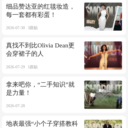
细品赞达亚的红毯妆造，
每一套都有彩蛋！
2026-07-30
3
跟贴
真找不到比Olivia Dean更
会穿裙子的人
2026-07-29
1
跟贴
拿来吧你，“二手知识”就
是力量！
2026-07-28
地表最强“小个子穿搭教科