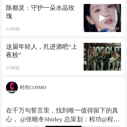
陈都灵：守护一朵水晶玫
瑰
00:41
1小时前
这届年轻人，扎进酒吧“上
夜校”
6小时前
时尚COSMO
在千万句誓言里，找到唯一值得留下的真
心， @张晓冬Shirley 总策划：程功@程功