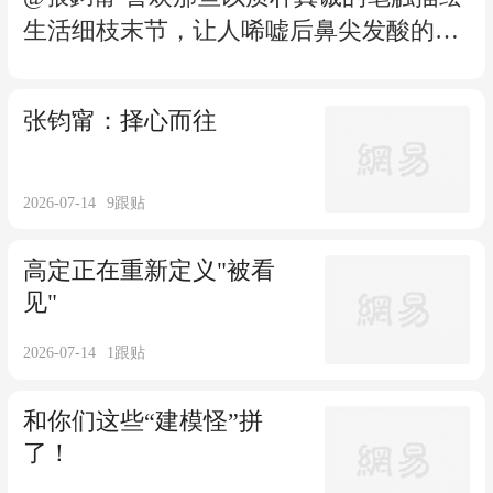
生活细枝末节，让人唏嘘后鼻尖发酸的文
字，而最终涌上心头的，依然是人世间最
温暖的余温。“因为生命中很多东西都是
张钧甯：择心而往
苦的，所以，如果我们能够让别人多感受
到一些温度，那就足够了。” 张钧甯：择
心而往
2026-07-14
9
跟贴
高定正在重新定义"被看
见"
2026-07-14
1
跟贴
和你们这些“建模怪”拼
了！