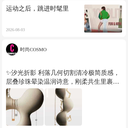
IA.Studio） 美术：JIA.Studio 摄影统筹：J
运动之后，跳进时髦里
ulyDeng-小帅 摄影制片：雪婷 灯光：巴根
造型助理：楹琦、木子 制片助理：方方
（JIA.Studio） 运营助理：番茄 场地：東
2026-08-03
西影棚 设计：迟迟 封面服装支持：Loewe
时尚COSMO
✨汐光折影 利落几何切割清冷极简质感，
层叠珍珠晕染温润诗意，刚柔共生里裹挟
几分灵动的先锋气质。 编辑：@cher晓雪
摄影：尹煜 美术：XY 设计：迟迟