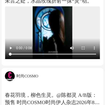
未言之处，水晶玫瑰折射一抹“灵”动。
时尚COSMO
春花羽境，柳色生灵。@陈都灵 A/B版：
预售 时尚COSMO时尚伊人杂志2026年8期