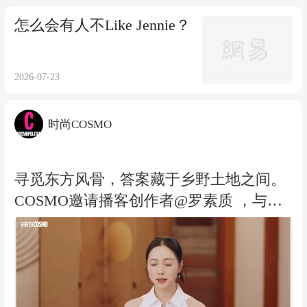
怎么会有人不Like Jennie？
2026-07-23
时尚COSMO
寻觅东方风骨，答案藏于乡野土地之间。
COSMO邀请播客创作者@罗素质 ，与曾
长居云南的演员@我是江一燕 ，在大利侗
寨工作超15年的建筑师周贞徵，共同寻找
那些藏在轻盈日常中的东方美——东方风
骨不仅在我们对远方的想象中，审美的愉