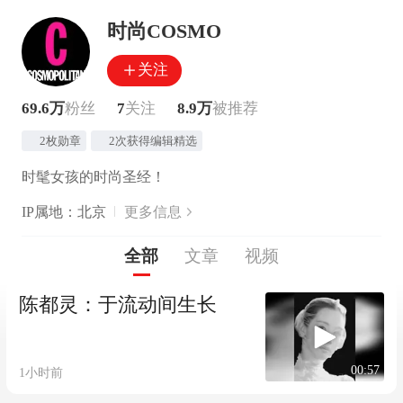
时尚COSMO
关注
69.6万
粉丝
7
关注
8.9万
被推荐
2枚勋章
2次获得编辑精选
时髦女孩的时尚圣经！
IP属地：北京
更多信息
全部
文章
视频
陈都灵：于流动间生长
00:57
1小时前