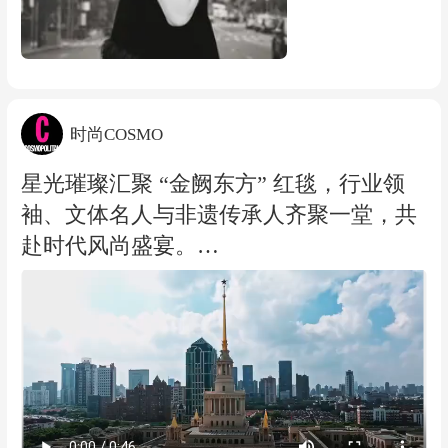
时尚COSMO
星光璀璨汇聚 “金阙东方” 红毯，行业领
袖、文体名人与非遗传承人齐聚一堂，共
赴时代风尚盛宴。
2026，应时代之势璀璨启幕，以自信之姿
向世界展现中华美学魅力。 感谢盛典合作
伙伴交通银行全程鼎力支持、深度携手同
行，以金融力量赋能时尚产业，以责任担
当助力文化焕新。镜头定格盛典闪耀瞬
间，与交通银行一同见证东方美学与时代