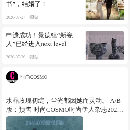
书”，结婚了！
2026-07-27
7
跟贴
申遗成功！景德镇“新瓷
人”已经进入next level
2026-07-26
1
跟贴
时尚COSMO
水晶玫瑰初绽，尘光都因她而灵动。 A/B
版：预售 时尚COSMO时尚伊人杂志2026
年8期 封面 陈都灵 A/B版套装 期刊杂志 C
版：销量X2 预售 时尚COSMO时尚伊人杂