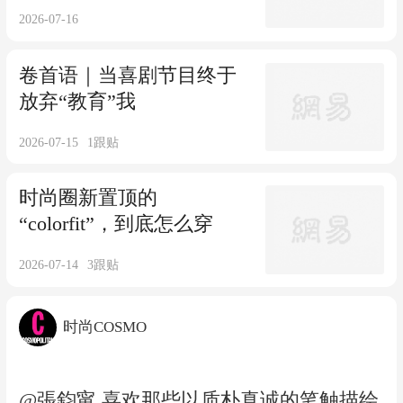
2026-07-16
卷首语｜当喜剧节目终于
放弃“教育”我
2026-07-15
1
跟贴
时尚圈新置顶的
“colorfit”，到底怎么穿
2026-07-14
3
跟贴
时尚COSMO
@張鈞甯 喜欢那些以质朴真诚的笔触描绘