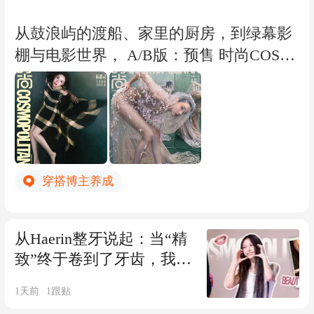
视频剪辑：CC 视频AI：Vera、guan 视频
从鼓浪屿的渡船、家里的厨房，到绿幕影
调色：冰水冷冰冰 视频制作：EST.STUDI
棚与电影世界， A/B版：预售 时尚COSM
O 美术：JIA.Studio 造型助理：楹琦、木
O时尚伊人杂志2026年8期 封面 陈都灵 A/
子 制片助理：方方（JIA.Studio） 运营助
B版套装 期刊杂志 C版：销量X2 预售 时
理：番茄 设计：闫硕伟 场地：東西影棚
尚COSMO时尚伊人杂志2026年8期 封面
封面服装支持：Loewe
陈都灵 C版套装 期刊杂志 @张晓冬Shirley
总策划：程功@程功CHENG 、@Jumbobo
穿搭博主养成
bobo 明星创意总监：胡娜@HUXIAONAN
A 时装总监：@CHEN陈斯Si 摄影：涂松
泽zestudio 创意&造型：蒲安 编辑：赵文
从Haerin整牙说起：当“精
斐 文字编辑：曾瑶 撰文: 王萝Lynch 宣
致”终于卷到了牙齿，我们
发：斑马 发型：文静WOWstudio 化妆：
要跟上吗？
1天前
1
跟贴
王亚飞 服装统筹：Rong 制片：文佳佳（J