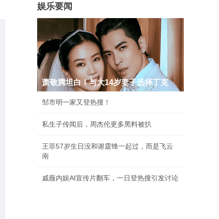
娱乐要闻
萧敬腾坦白！与大14岁妻子选择丁克
邹市明一家又登热搜！
私生子传闻后，周杰伦更多黑料被扒
王菲57岁生日没和谢霆锋一起过，而是飞云
南
戚薇内娱AI宣传片翻车，一日登热搜引发讨论