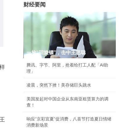
财经要闻
一枚“回旋镖”，击中王思聪
腾讯、字节、阿里，抢着给打工人配「AI助
的样
理」
凌晨，突然下挫！美存储巨头跳水
美国发起对中国企业从东南亚租赁算力的调
查！
王
响应“京彩宜夏”促消费，八喜节打造夏日情绪
消费新场景