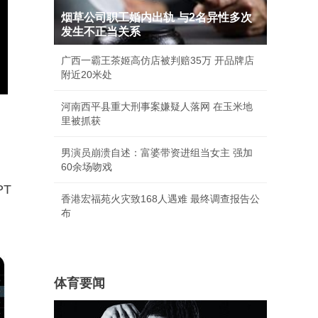
烟草公司职工婚内出轨 与2名异性多次
发生不正当关系
广西一霸王茶姬高仿店被判赔35万 开品牌店
附近20米处
河南西平县重大刑事案嫌疑人落网 在玉米地
里被抓获
男演员崩溃自述：富婆带资进组当女主 强加
60余场吻戏
PT
香港宏福苑火灾致168人遇难 最终调查报告公
布
体育要闻