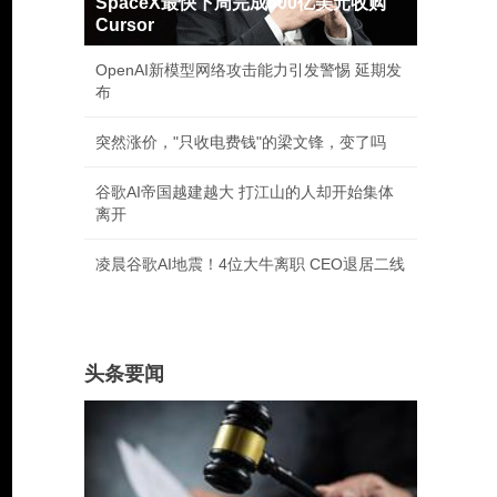
SpaceX最快下周完成600亿美元收购
Cursor
OpenAI新模型网络攻击能力引发警惕 延期发
布
突然涨价，"只收电费钱"的梁文锋，变了吗
谷歌AI帝国越建越大 打江山的人却开始集体
离开
凌晨谷歌AI地震！4位大牛离职 CEO退居二线
头条要闻