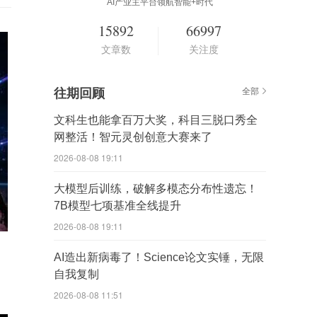
AI产业主平台领航智能+时代
15892
66997
文章数
关注度
往期回顾
全部
文科生也能拿百万大奖，科目三脱口秀全
网整活！智元灵创创意大赛来了
2026-08-08 19:11
大模型后训练，破解多模态分布性遗忘！
7B模型七项基准全线提升
2026-08-08 19:11
AI造出新病毒了！Science论文实锤，无限
自我复制
2026-08-08 11:51