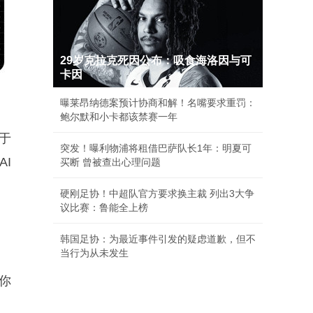
29岁克拉克死因公布：吸食海洛因与可
卡因
曝莱昂纳德案预计协商和解！名嘴要求重罚：
鲍尔默和小卡都该禁赛一年
次于
突发！曝利物浦将租借巴萨队长1年：明夏可
AI
买断 曾被查出心理问题
硬刚足协！中超队官方要求换主裁 列出3大争
议比赛：鲁能全上榜
韩国足协：为最近事件引发的疑虑道歉，但不
当行为从未发生
你