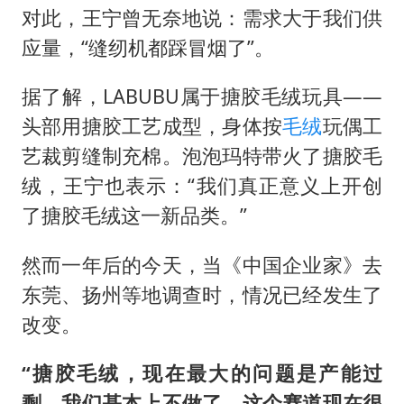
对此，王宁曾无奈地说：需求大于我们供
应量，“缝纫机都踩冒烟了”。
据了解，LABUBU属于搪胶毛绒玩具——
头部用搪胶工艺成型，身体按
毛绒
玩偶工
艺裁剪缝制充棉。泡泡玛特带火了搪胶毛
绒，王宁也表示：“我们真正意义上开创
了搪胶毛绒这一新品类。”
然而一年后的今天，当《中国企业家》去
东莞、扬州等地调查时，情况已经发生了
改变。
“搪胶毛绒，现在最大的问题是产能过
剩。我们基本上不做了，这个赛道现在很