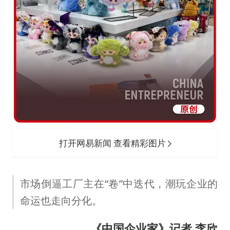
央视新主播李秋莹孙亚鹏亮相
白海豚登陆前还将加强
娜扎称眼睛恢复情况不太妙
河南刑案嫌犯被抓 逃窜时伤害多人
经常半夜醒要排查6种疾病
三警齐发！多地10级以上雷暴大风
乐享全民健身 共筑健康中国
打开网易新闻 查看精彩图片
市场倒逼工厂主在“卷”中迭代，潮玩企业的
命运也走向分化。
《中国企业家》记者 李欣