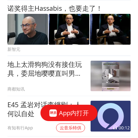
诺奖得主Hassabis，也要走了！
新智元
地上太滑狗狗没有接住玩
具，委屈地嘤嘤直叫男子
也心疼地返祖了
商都知讯
E45 孟岩对话李继刚：人
App内打开
何以自处
00:12
有知有行App
云音乐特供