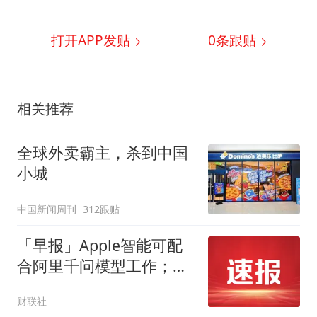
打开APP发贴
0
条跟贴
相关推荐
全球外卖霸主，杀到中国
小城
中国新闻周刊
312跟贴
「早报」Apple智能可配
合阿里千问模型工作；江
波龙定增大幅溢价
财联社