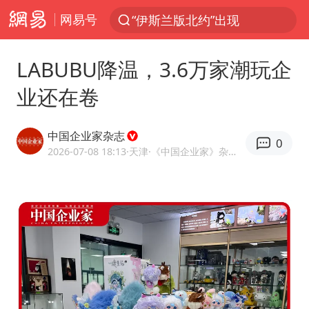
网易号
光影经济撬动暑期消费新蓝海
白海豚10级风圈已触及浙江台州
LABUBU降温，3.6万家潮玩企
以军士兵把枪口对准中国记者
业还在卷
河南警方公开征集黑恶犯罪线索
谢霆锋演唱会隔空祝王菲生日快乐
中国企业家杂志
0
2026-07-08 18:13
·天津
·《中国企业家》杂志社官方网易号
方桃子代言广告视频已下架
WTT横滨冠军赛女单四强国乒占三席
浙江省发出今年第2号指挥长令
一周大涨超7% 金价为何突然上涨
情侣在平潭拍日出时坠崖致一死一伤
生产也能“拼单”了