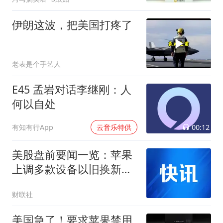
伊朗这波，把美国打疼了
老表是个手艺人
E45 孟岩对话李继刚：人
何以自处
00:12
有知有行App
云音乐特供
美股盘前要闻一览：苹果
上调多款设备以旧换新回
收价格；SK海力士拟投资
财联社
380亿美元新建两座晶圆
厂；美国7月“大非农”数据
美国急了！要求苹果禁用