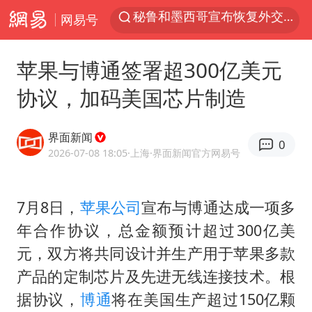
网易号
沙特土耳其巴基斯坦签署共同防务协议
中医教你一招提升气血
苹果与博通签署超300亿美元
全球首个长时储能一体化产业园量产
协议，加码美国芯片制造
四川宜宾市高县4.9级地震致1人死亡
胜宏科技：股票交易异常波动
界面新闻
0
U17国足点球大战淘汰河床晋级决赛
2026-07-08 18:05
·上海
·界面新闻官方网易号
百花奖开幕式
7月8日，
苹果公司
宣布与博通达成一项多
日本试射“战斧”导弹，国防部回应
年合作协议，总金额预计超过300亿美
胡彦斌韩磊 谁帮谁
元，双方将共同设计并生产用于苹果多款
胡彦斌获《歌手2026》歌王
产品的定制芯片及先进无线连接技术。根
名创优品回应女子吐槽内裤质量差
据协议，
博通
将在美国生产超过150亿颗