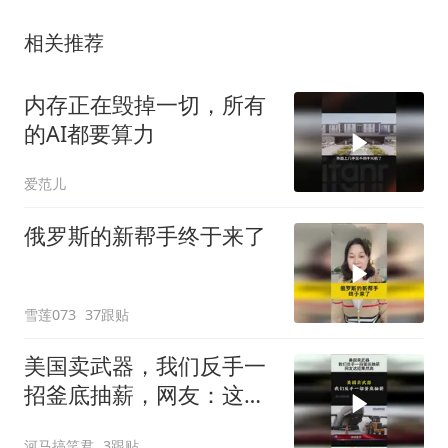
相关推荐
内存正在毁掉一切，所有
的AI都要算力
爱范儿
俄罗斯的新帮手终于来了
雪莲073
37跟贴
美国卖武器，我们反手一
招釜底抽薪，网友：这招
果然高！
河马搞笑君
3跟贴