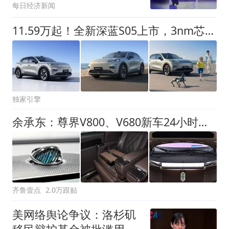
每日经济新闻
奖项
11.59万起！全新深蓝S05上市，3nm芯片+激光雷达+620km续航全给
独家引擎
余承东：尊界V800、V680新车24小时大定突破3500台
齐鲁壹点
2.0万跟贴
美网络舆论争议：洛杉矶