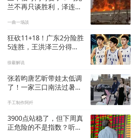
兰不再只谈胜利，泽连斯
基开始算现实账
一曲一场談
狂砍11+18！广东2分险胜
5连胜，王洪泽三分得
练，替补中锋能顶上
徐觳解说
张若昀唐艺昕带娃太低调
了！一家三口南法过暑
假，女儿身高窜到妈妈腰
手工制作阿歼
了~
3900点站稳了，但下周真
正危险的不是指数？听我
说几句