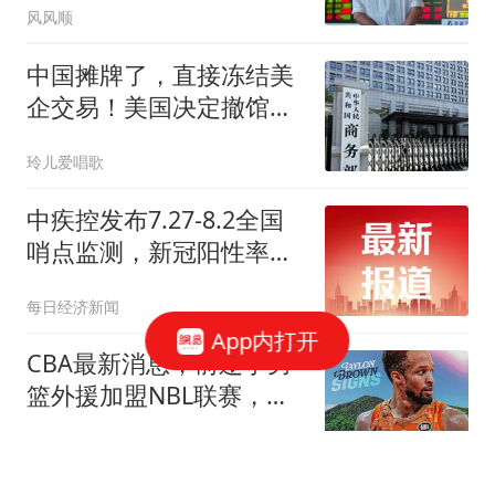
风风顺
中国摊牌了，直接冻结美
企交易！美国决定撤馆，
民主党火速甩锅
玲儿爱唱歌
中疾控发布7.27-8.2全国
哨点监测，新冠阳性率上
升趋缓
每日经济新闻
App内打开
CBA最新消息，前辽宁男
篮外援加盟NBL联赛，天
津男篮续约赖俊豪！
刘笤说体坛