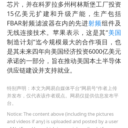
秋天的第一杯奶茶到底有多火
芯片，并在科罗拉多州柯林斯堡工厂投资
38岁演员求职万岁山NPC成功
15亿美元扩建和升级产能，生产包括
国防部：中国军队坚决反制任何闹海挑衅图谋
FBAR射频滤波器在内的先进
射频
组件及
无线连接技术。苹果表示，这是其“
美国
我国外贸延续良好增长态势
制造计划”迄今规模最大的合作项目，也
夯实基础开新局
是其未来四年向美国经济投资6000亿美元
承诺的一部分，旨在推动美国本土半导体
供应链建设并支持就业。
特别声明：本文为网易自媒体平台“网易号”作者上传
并发布，仅代表该作者观点。网易仅提供信息发布平
台。
Notice: The content above (including the pictures
and videos if any) is uploaded and posted by a user