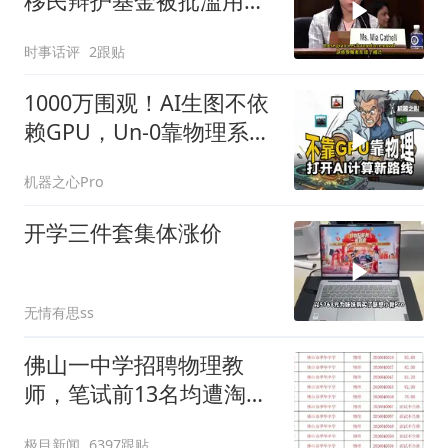
移民辩护基金被批滥用税
款
时事话评
2跟贴
1000万围观！AI生图不依
赖GPU，Un-0靠物理系统
自己计算？
机器之心Pro
开学三件套集体涨价
无情有思ss
佛山一中学招聘物理教
师，笔试前13名均遭淘
汰？教育局：已叫停招
极目新闻
6397跟贴