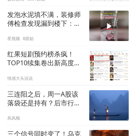
聘，成立调查组全面核查
发泡水泥填不满，装修师
傅检查发现漏到楼下：出
风口未延伸到外墙
星视频
8跟贴
红果短剧预约榜杀疯！
TOP10续集卷出新高度，
观众:遭不住了？
情感大头说说
三连阳之后，周一A股该
落袋还是持有？后市行情
梳理
风风顺
三个信号同时变了！乌克