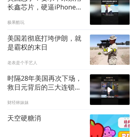
来袭
长鑫芯片，硬逼iPhone涨
价
极果酷玩
美国若彻底打垮伊朗，就
是霸权的末日
老表是个手艺人
时隔28年美国再次下场，
救日元背后的三大连锁反
应
财经林妹妹
天空硬糖消