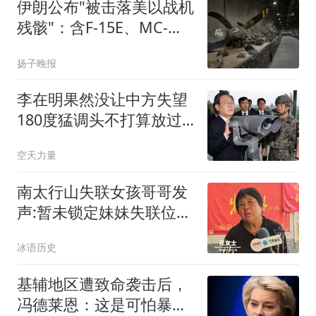
伊朗公布"被击落美以战机
残骸"：含F-15E、MC-
130J
扬子晚报
李在明果然没让中方失望
180度猛调头不打算放过
日本
空天力量
南太行山失联女孩哥哥发
声:暂未锁定妹妹失联位
置，无下山画面
冰语历史
基辅地区遭致命袭击后，
冯德莱恩：这是可怕暴