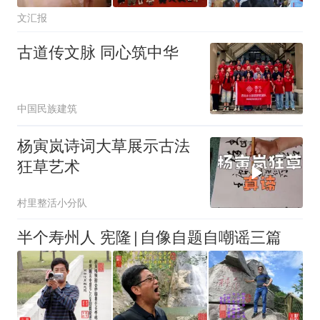
文汇报
古道传文脉 同心筑中华
中国民族建筑
杨寅岚诗词大草展示古法
狂草艺术
村里整活小分队
半个寿州人 宪隆|自像自题自嘲谣三篇