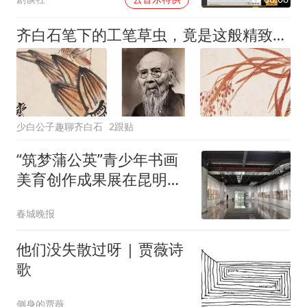
齐白石笔下的工笔草虫，竟是这般精致，没临过的绝不会知道有多牛，齐白石书画院院长齐良芷弟子汤发周发布
少白公子趣聊齐白石
2跟贴
“筑梦蒲公英”青少年书画
美育创作成果展在昆明举
行
春城晚报
他们没失散过呀 | 贾薇诗
歌
侧身的贾薇