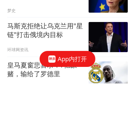
行，俄必须付出代价
梦史
马斯克拒绝让乌克兰用"星
链"打击俄境内目标
环球网资讯
App内打开
皇马夏窗悲喜录：7亿豪
赌，输给了罗德里
带你逛体坛
罗德里的去留，成瓜迪奥
拉手里最烫手的一张牌英
超和西甲之间的转会传
带你逛体坛
闻，向来是夏窗最抓眼球