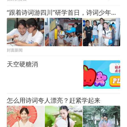
“跟着诗词游四川”研学首日，诗词少年当“小主持”｜图集
封面新闻
天空硬糖消
怎么用诗词夸人漂亮？赶紧学起来