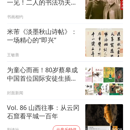
一见！二人的书法功夫深
厚！但格调不同！欧体古
书画相约
板至极，行书不足观？
米芾《淡墨秋山诗帖》：
一场精心的“即兴”
王敏善
为童心而画！80岁蔡皋成
中国首位国际安徒生插画
家奖得主
封面新闻
Vol. 86 山西往事：从云冈
石窟看平城一百年
00:08
剧谈社
云音乐特供