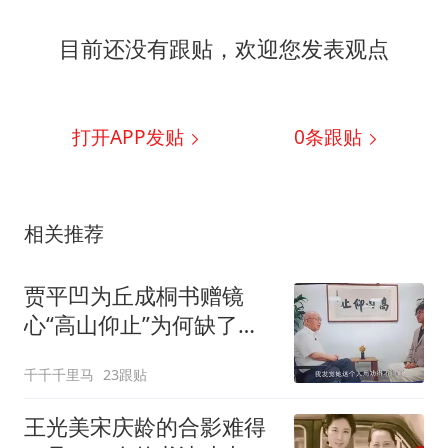
目前还没有跟贴，欢迎您发表观点
打开APP发贴
0
条跟贴
相关推荐
贾平凹为丘成桐书赠镜
心“高山仰止”为何缺了
个“仰”字
千千千里马
23跟贴
王光美宋庆龄的合影难得