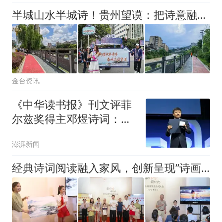
半城山水半城诗！贵州望谟：把诗意融进日常烟火里
金台资讯
《中华读书报》刊文评菲
尔兹奖得主邓煜诗词：科
学与诗心共生相融的范本
澎湃新闻
经典诗词阅读融入家风，创新呈现“诗画交融”