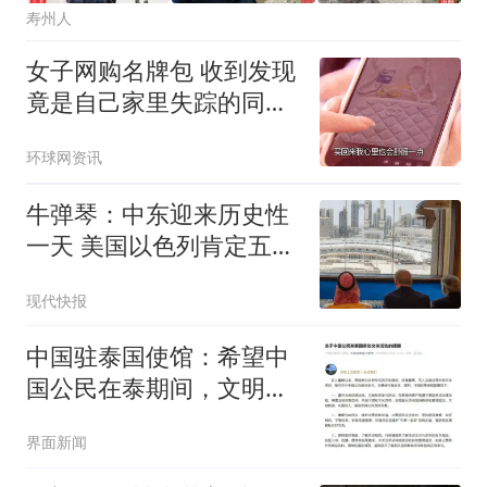
寿州人
女子网购名牌包 收到发现
竟是自己家里失踪的同一
只包
环球网资讯
牛弹琴：中东迎来历史性
一天 美国以色列肯定五味
杂陈
现代快报
中国驻泰国使馆：希望中
国公民在泰期间，文明、
理性、有序参与各类文体
界面新闻
活动