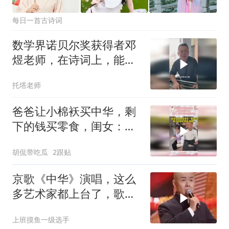
每日一首古诗词
数学界诺贝尔奖获得者邓
煜老师，在诗词上，能教
我们什么？
托塔老师
爸爸让小棉袄买中华，剩
下的钱买零食，闺女：花
不完真的花不完
胡侃带吃瓜
2跟贴
京歌《中华》演唱，这么
多艺术家都上台了，歌曲
听得振奋人心
上班摸鱼一级选手